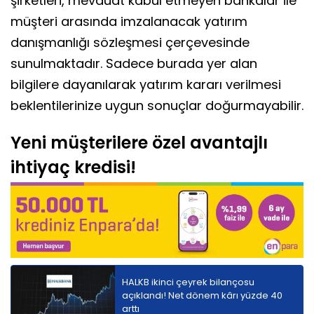
şirketleri, mevduat kabul etmeyen bankalar ile
müşteri arasında imzalanacak yatırım
danışmanlığı sözleşmesi çerçevesinde
sunulmaktadır. Sadece burada yer alan
bilgilere dayanılarak yatırım kararı verilmesi
beklentilerinize uygun sonuçlar doğurmayabilir.
Yeni müşterilere özel avantajlı
ihtiyaç kredisi!
HALKB ikinci çeyrek bilançosu
açıklandı! Net dönem kârı yüzde 40
arttı