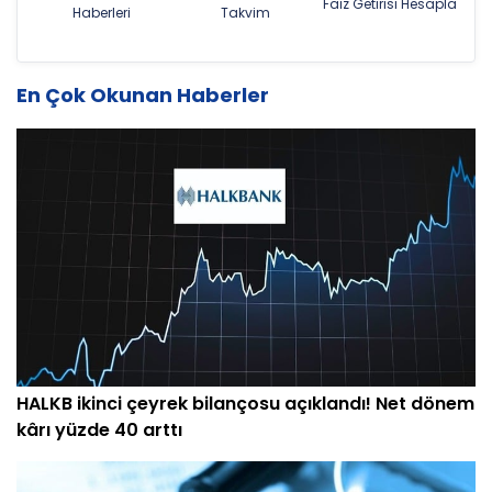
Faiz Getirisi Hesapla
Haberleri
Takvim
En Çok Okunan Haberler
HALKB ikinci çeyrek bilançosu açıklandı! Net dönem
kârı yüzde 40 arttı