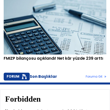
FMIZP bilançosu açıklandı! Net kâr yüzde 239 arttı
Son Başlıklar
FORUM
Foruma Git