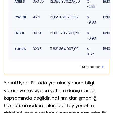
ASELS
353.75
12.380.970.235,50
%
18:10
-2.55
CWENE
42.2
12.159.626.735,62
%
18:10
-9.83
EREGL
38.68
12.106.785.683,20
%
18:10
-6.93
TUPRS
323.5
11.831.364.007,00
%
18:10
0.62
Tüm Hisseler
Yasal Uyarı: Burada yer alan yatırım bilgi,
yorum ve tavsiyeleri yatırım danışmanlığı
kapsamında değildir. Yatırım danışmanlığı
hizmeti; aracı kurumlar, portföy yönetim