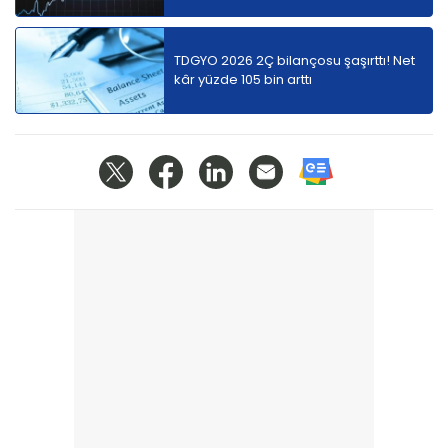
TDGYO 2026 2Ç bilançosu şaşırttı! Net
kâr yüzde 105 bin arttı