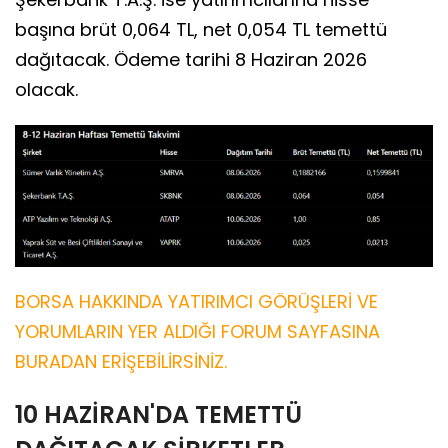
başına brüt 0,064 TL, net 0,054 TL temettü
dağıtacak. Ödeme tarihi 8 Haziran 2026
olacak.
BORSA HAKKINDA YATIRIMCI GÖRÜŞLERİ VE
YORUMLARIN YER ALDIĞI FORUM SAYFASINA
BURADAN ERİŞEBİLİRSİNİZ.
10 HAZİRAN'DA TEMETTÜ