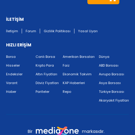
İLETİŞİM
İletişim
Forum
Gizlilik Politikası
Yasal Uyarı
HIZLI ERİŞİM
Borsa
Canlı Borsa
Amerikan Borsaları
Dünya
Hisseler
Kripto Para
Faiz
ABD Borsası
Endeksler
Altın Fiyatları
Ekonomik Takvim
Avrupa Borsası
Varant
Döviz Fiyatları
KAP Haberleri
Asya Borsası
Haber
Pariteler
Repo
Türkiye Borsası
Akaryakıt Fiyatları
Bir
markasıdır.