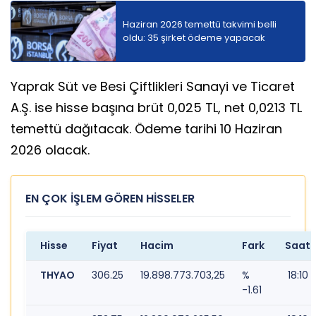
Haziran 2026 temettü takvimi belli
oldu: 35 şirket ödeme yapacak
Yaprak Süt ve Besi Çiftlikleri Sanayi ve Ticaret
A.Ş. ise hisse başına brüt 0,025 TL, net 0,0213 TL
temettü dağıtacak. Ödeme tarihi 10 Haziran
2026 olacak.
EN ÇOK İŞLEM GÖREN HİSSELER
Hisse
Fiyat
Hacim
Fark
Saat
THYAO
306.25
19.898.773.703,25
%
18:10
-1.61