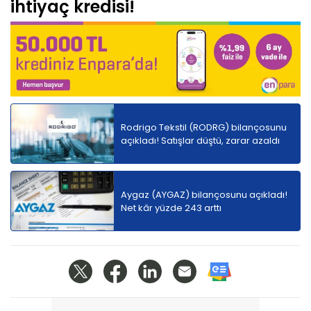
ihtiyaç kredisi!
Rodrigo Tekstil (RODRG) bilançosunu
açıkladı! Satışlar düştü, zarar azaldı
Aygaz (AYGAZ) bilançosunu açıkladı!
Net kâr yüzde 243 arttı