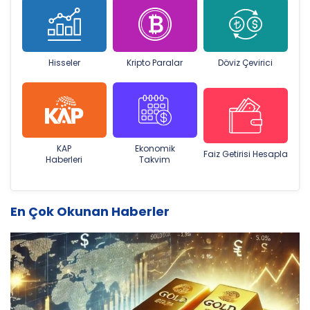
Hisseler
Kripto Paralar
Döviz Çevirici
KAP
Ekonomik
Faiz Getirisi Hesapla
Haberleri
Takvim
En Çok Okunan Haberler