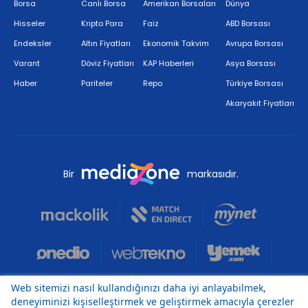
Borsa
Canlı Borsa
Amerikan Borsaları
Dünya
Hisseler
Kripto Para
Faiz
ABD Borsası
Endeksler
Altın Fiyatları
Ekonomik Takvim
Avrupa Borsası
Varant
Döviz Fiyatları
KAP Haberleri
Asya Borsası
Haber
Pariteler
Repo
Türkiye Borsası
Akaryakıt Fiyatları
Bir
markasıdır.