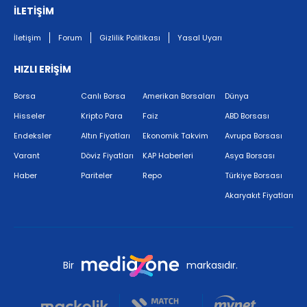
İLETİŞİM
İletişim
Forum
Gizlilik Politikası
Yasal Uyarı
HIZLI ERİŞİM
Borsa
Canlı Borsa
Amerikan Borsaları
Dünya
Hisseler
Kripto Para
Faiz
ABD Borsası
Endeksler
Altın Fiyatları
Ekonomik Takvim
Avrupa Borsası
Varant
Döviz Fiyatları
KAP Haberleri
Asya Borsası
Haber
Pariteler
Repo
Türkiye Borsası
Akaryakıt Fiyatları
Bir
markasıdır.