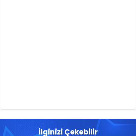
İlginizi Çekebilir