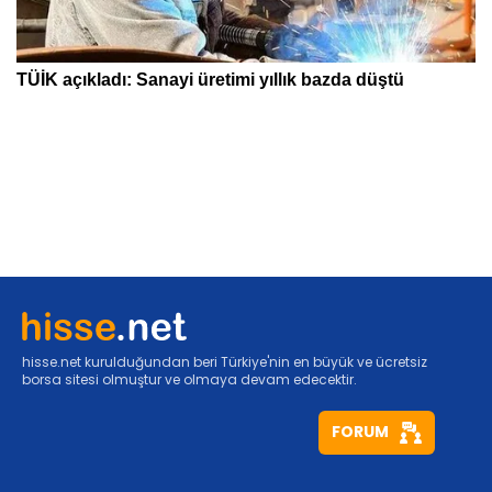
hisse.net kurulduğundan beri Türkiye'nin en büyük ve ücretsiz
borsa sitesi olmuştur ve olmaya devam edecektir.
FORUM