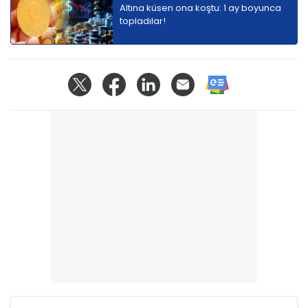
Altına küsen ona koştu: 1 ay boyunca
topladılar!