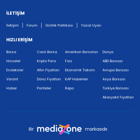
İLETİŞİM
İletişim
Forum
Gizlilik Politikası
Yasal Uyarı
HIZLI ERİŞİM
Borsa
Canlı Borsa
Amerikan Borsaları
Dünya
Hisseler
Kripto Para
Faiz
ABD Borsası
Endeksler
Altın Fiyatları
Ekonomik Takvim
Avrupa Borsası
Varant
Döviz Fiyatları
KAP Haberleri
Asya Borsası
Haber
Pariteler
Repo
Türkiye Borsası
Akaryakıt Fiyatları
Bir
markasıdır.