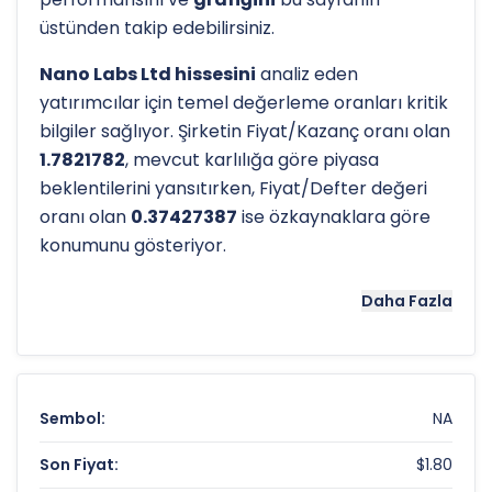
üstünden takip edebilirsiniz.
Nano Labs Ltd hissesini
analiz eden
yatırımcılar için temel değerleme oranları kritik
bilgiler sağlıyor. Şirketin Fiyat/Kazanç oranı olan
1.7821782
, mevcut karlılığa göre piyasa
beklentilerini yansıtırken, Fiyat/Defter değeri
oranı olan
0.37427387
ise özkaynaklara göre
konumunu gösteriyor.
Hissenin uzun vadeli trendini ve potansiyel
Daha Fazla
destek-direnç seviyelerini anlamak için
teknik
analiz
göstergeleri önemli araçlardır. Hissenin
52 haftalık yüksek seviyesi olan
$6.30
ve düşük
seviyesi olan
$1.58
, analistlerin
hedef fiyatları
Sembol:
NA
belirlemede referans noktaları olarak hizmet
eder.
Son Fiyat:
$1.80