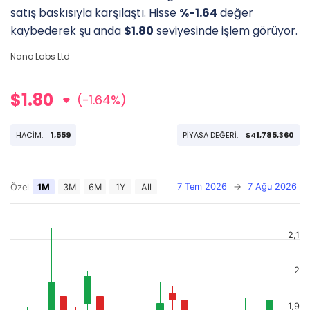
satış baskısıyla karşılaştı. Hisse
%-1.64
değer
kaybederek şu anda
$1.80
seviyesinde işlem görüyor.
Nano Labs Ltd
$1.80
(-1.64%)
HACİM:
1,559
PİYASA DEĞERİ:
$41,785,360
7 Tem 2026
→
7 Ağu 2026
Özel
1M
3M
6M
1Y
All
2,1
2
1,9