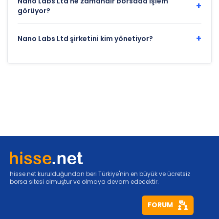
Nano Labs Ltd ne zamandır borsada işlem
+
görüyor?
+
Nano Labs Ltd şirketini kim yönetiyor?
hisse.net kurulduğundan beri Türkiye'nin en büyük ve ücretsiz
borsa sitesi olmuştur ve olmaya devam edecektir.
FORUM