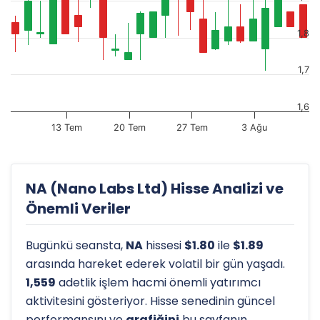
1,8
1,7
1,6
13 Tem
20 Tem
27 Tem
3 Ağu
NA (Nano Labs Ltd) Hisse Analizi ve
Önemli Veriler
Bugünkü seansta,
NA
hissesi
$1.80
ile
$1.89
arasında hareket ederek volatil bir gün yaşadı.
1,559
adetlik işlem hacmi önemli yatırımcı
aktivitesini gösteriyor. Hisse senedinin güncel
performansını ve
grafiğini
bu sayfanın