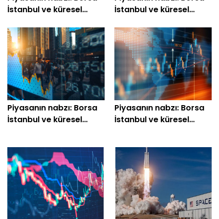
İstanbul ve küresel
İstanbul ve küresel
piyasalarda gün
piyasalarda gün
başlarken (15 Haziran)
başlarken (12 Haziran)
Piyasanın nabzı: Borsa
Piyasanın nabzı: Borsa
İstanbul ve küresel
İstanbul ve küresel
piyasalarda gün
piyasalarda gün
başlarken (10 Haziran)
başlarken (9 Haziran)