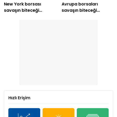
New York borsası
Avrupa borsaları
savaşın biteceği
savaşın biteceği
beklentisiyle yükselişle
beklentisiyle pozitif
açıldı
Hızlı Erişim