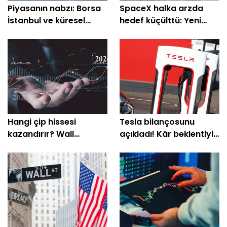
Piyasanın nabzı: Borsa
SpaceX halka arzda
İstanbul ve küresel
hedef küçülttü: Yeni
piyasalarda gün
değerleme 1,8 trilyon
başlarken (8 Haziran)
dolar
Hangi çip hissesi
Tesla bilançosunu
kazandırır? Wall
açıkladı! Kâr beklentiyi
Street’in 2026 favorisi
aştı
belli oldu