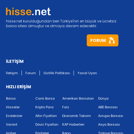
hisse.net kurulduğundan beri Türkiye'nin en büyük ve ücretsiz
borsa sitesi olmuştur ve olmaya devam edecektir.
FORUM
İLETİŞİM
İletişim
Forum
Gizlilik Politikası
Yasal Uyarı
HIZLI ERİŞİM
Borsa
Canlı Borsa
Amerikan Borsaları
Dünya
Hisseler
Kripto Para
Faiz
ABD Borsası
Endeksler
Altın Fiyatları
Ekonomik Takvim
Avrupa Borsası
Varant
Döviz Fiyatları
KAP Haberleri
Asya Borsası
Haber
Pariteler
Repo
Türkiye Borsası