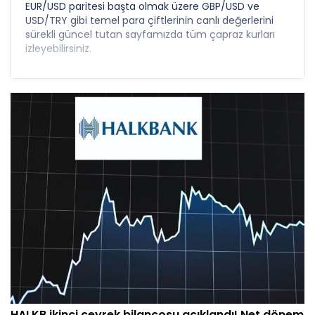
EUR/USD paritesi başta olmak üzere GBP/USD ve
USD/TRY gibi temel para çiftlerinin canlı değerlerini
sürekli güncel tutan sayfamızda tüm çapraz kurları
izleyebilirsiniz.
HALKB ikinci çeyrek bilançosu açıklandı! Net dönem