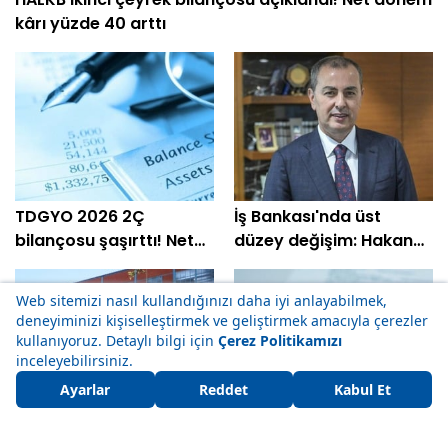
kârı yüzde 40 arttı
TDGYO 2026 2Ç
İş Bankası'nda üst
bilançosu şaşırttı! Net
düzey değişim: Hakan
kâr yüzde 105 bin arttı
Aran görevini
devrediyor
Kütahya Şeker (KTSKR)
FMIZP bilançosu