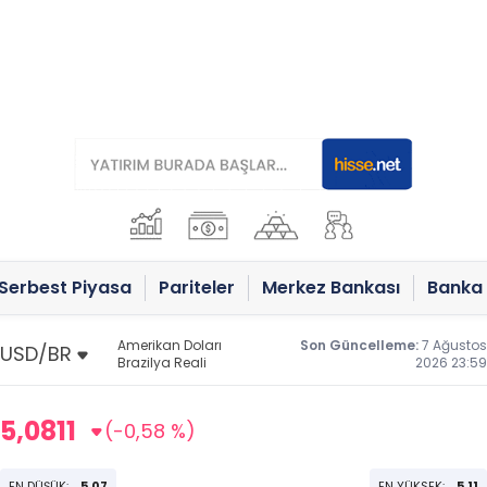
Serbest Piyasa
Pariteler
Merkez Bankası
Banka 
Amerikan Doları
Son Güncelleme:
7 Ağustos
Brazilya Reali
2026 23:59
5,0811
(-0,58 %)
EN DÜŞÜK:
5,07
EN YÜKSEK:
5,11