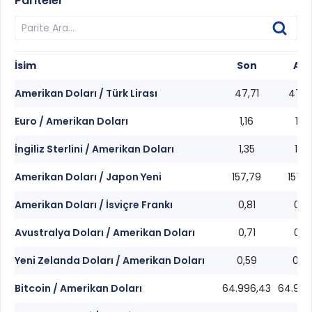
Pariteler
İsim
Son
Alış
Amerikan Doları / Türk Lirası
47,71
47,6
Euro / Amerikan Doları
1,16
1,16
İngiliz Sterlini / Amerikan Doları
1,35
1,35
Amerikan Doları / Japon Yeni
157,79
157,7
Amerikan Doları / İsviçre Frankı
0,81
0,81
Avustralya Doları / Amerikan Doları
0,71
0,71
Yeni Zelanda Doları / Amerikan Doları
0,59
0,5
Bitcoin / Amerikan Doları
64.996,43
64.994