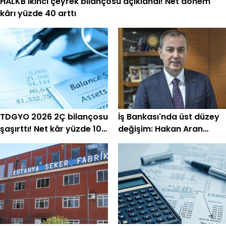
HALKB ikinci çeyrek bilançosu açıklandı! Net dönem
kârı yüzde 40 arttı
TDGYO 2026 2Ç bilançosu
İş Bankası'nda üst düzey
şaşırttı! Net kâr yüzde 105
değişim: Hakan Aran
bin arttı
görevini devrediyor