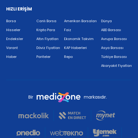
HIZLI ERİŞİM
Borsa
Canlı Borsa
Amerikan Borsaları
Dünya
Hisseler
Kripto Para
Faiz
ABD Borsası
Endeksler
Altın Fiyatları
Ekonomik Takvim
Avrupa Borsası
Varant
Döviz Fiyatları
KAP Haberleri
Asya Borsası
Haber
Pariteler
Repo
Türkiye Borsası
Akaryakıt Fiyatları
Bir
markasıdır.