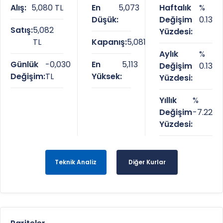
Alış:
5,080 TL
En
5,073
Haftalık
%
Düşük:
Değişim
0.13
Satış:
5,082
Yüzdesi:
TL
Kapanış:
5,081
Aylık
%
Günlük
-0,030
En
5,113
Değişim
0.13
Değişim:
TL
Yüksek:
Yüzdesi:
Yıllık
%
Değişim
-7.22
Yüzdesi:
Teknik Analiz
Diğer Kurlar