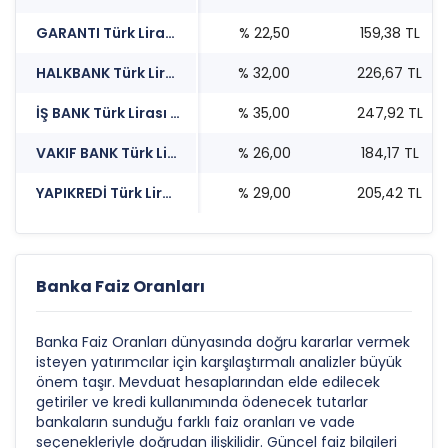
GARANTI Türk Lirası Mevduat Faizi
% 22,50
159,38 TL
HALKBANK Türk Lirası Mevduat Faizi
% 32,00
226,67 TL
İŞ BANK Türk Lirası Mevduat Faizi
% 35,00
247,92 TL
VAKIF BANK Türk Lirası Mevduat Faizi
% 26,00
184,17 TL
YAPIKREDİ Türk Lirası Mevduat Faizi
% 29,00
205,42 TL
Banka Faiz Oranları
Banka Faiz Oranları dünyasında doğru kararlar vermek
isteyen yatırımcılar için karşılaştırmalı analizler büyük
önem taşır. Mevduat hesaplarından elde edilecek
getiriler ve kredi kullanımında ödenecek tutarlar
bankaların sunduğu farklı faiz oranları ve vade
seçenekleriyle doğrudan ilişkilidir. Güncel faiz bilgileri