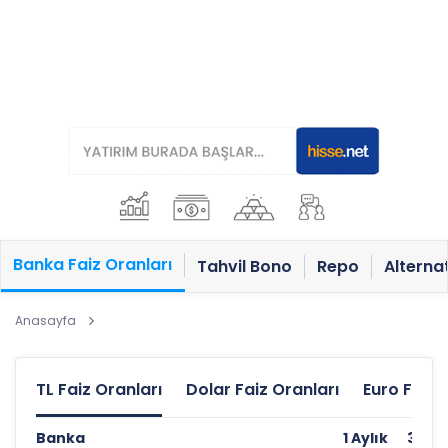
Banka Faiz Oranları
Tahvil Bono
Repo
Alternat
Anasayfa
TL Faiz Oranları
Dolar Faiz Oranları
Euro Faiz 
Banka
1 Aylık
3 Ayl