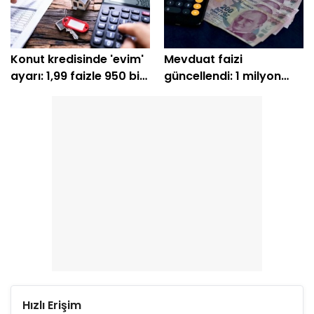
Konut kredisinde 'evim'
Mevduat faizi
ayarı: 1,99 faizle 950 bin
güncellendi: 1 milyon
TL’lik indirim
TL'nin günlük getirisi
belli oldu
Hızlı Erişim