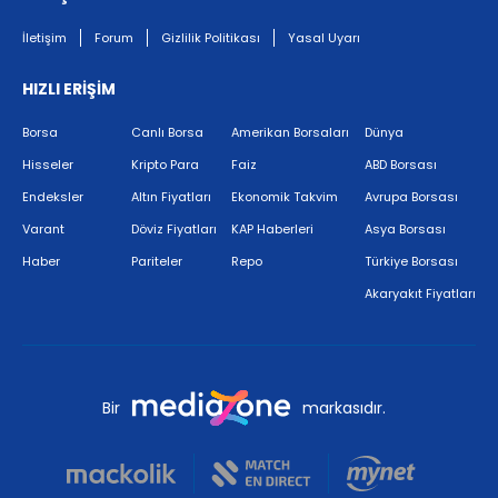
İletişim
Forum
Gizlilik Politikası
Yasal Uyarı
HIZLI ERİŞİM
Borsa
Canlı Borsa
Amerikan Borsaları
Dünya
Hisseler
Kripto Para
Faiz
ABD Borsası
Endeksler
Altın Fiyatları
Ekonomik Takvim
Avrupa Borsası
Varant
Döviz Fiyatları
KAP Haberleri
Asya Borsası
Haber
Pariteler
Repo
Türkiye Borsası
Akaryakıt Fiyatları
Bir
markasıdır.