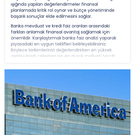
ışığında yapılan değerlendirmeler finansal
planlamada kritik rol oynar ve bütçe yönetiminde
başarılı sonuçlar elde edilmesini sağlar.
Banka mevduat ve kredi faiz oranları arasındaki
farkları anlamak finansal avantaj sağlamak için
önemlidir. Karşılaştırmalı banka faiz analizi yaparak
piyasadaki en uygun teklifleri belirleyebilirsiniz.
Böylece birikimlerinizi değerlendirirken en yüksek
getiriyi kredi çekerken ise en düşük maliyeti tercih
ederek ekonomik fayda sağlayabilirsiniz. Bankaların
sunduğu vade seçenekleri arasından ihtiyaçlarınıza
en uygun olanı seçmek finansal hedeflerinize
ulaşmanıza yardımcı olacaktır.