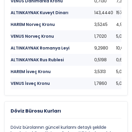
VENUS Danimarka Kronu
0,7130
7,3690
ALTINKAYNAK Kuveyt Dinarı
143,4440
157,692
HAREM Norveç Kronu
3,5245
4,9945
VENUS Norveç Kronu
1,7020
5,0110
ALTINKAYNAK Romanya Leyi
9,2980
10,6330
ALTINKAYNAK Rus Rublesi
0,5198
0,6202
HAREM İsveç Kronu
3,5313
5,0080
VENUS İsveç Kronu
1,7860
5,0260
Döviz Bürosu Kurları
Döviz bürolarının güncel kurlarını detaylı şekilde