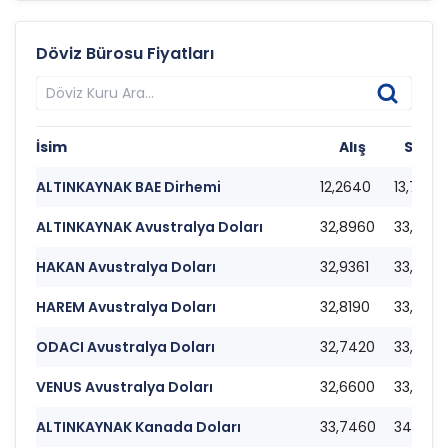
Döviz Bürosu Fiyatları
İsim
Alış
Satış
ALTINKAYNAK BAE Dirhemi
12,2640
13,7000
ALTINKAYNAK Avustralya Doları
32,8960
33,5780
HAKAN Avustralya Doları
32,9361
33,1236
HAREM Avustralya Doları
32,8190
33,4350
ODACI Avustralya Doları
32,7420
33,5830
VENUS Avustralya Doları
32,6600
33,3650
ALTINKAYNAK Kanada Doları
33,7460
34,259