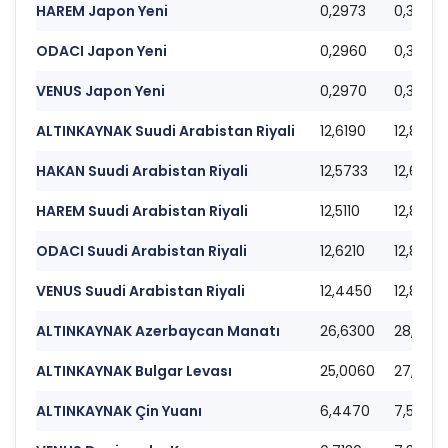
HAREM Japon Yeni
0,2973
0,3022
ODACI Japon Yeni
0,2960
0,3020
VENUS Japon Yeni
0,2970
0,3010
ALTINKAYNAK Suudi Arabistan Riyali
12,6190
12,8100
HAKAN Suudi Arabistan Riyali
12,5733
12,6893
HAREM Suudi Arabistan Riyali
12,5110
12,8690
ODACI Suudi Arabistan Riyali
12,6210
12,8680
VENUS Suudi Arabistan Riyali
12,4450
12,8090
ALTINKAYNAK Azerbaycan Manatı
26,6300
28,269
ALTINKAYNAK Bulgar Levası
25,0060
27,2390
ALTINKAYNAK Çin Yuanı
6,4470
7,5230