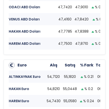
ODACI ABD Doları
47,7420
47,9010
% 0.22
VENUS ABD Doları
47,4160
47,8420
% 0.11
HAKAN ABD Doları
47,7785
47,8388
% 0.22
HAREM ABD Doları
47,7500
47,8710
% 0.25
Euro
Alış
Satış
% Fark
Tarih
ALTINKAYNAK Euro
54,7120
55,1820
% 0.21
06:31
HAKAN Euro
54,8210
55,0448
% 0.2
06:31
HAREM Euro
54,7430
55,0580
% 0.24
06:31