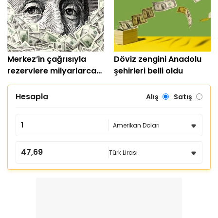
Merkez’in çağrısıyla
Döviz zengini Anadolu
rezervlere milyarlarca
şehirleri belli oldu
dolar girdi
Hesapla
Alış
Satış