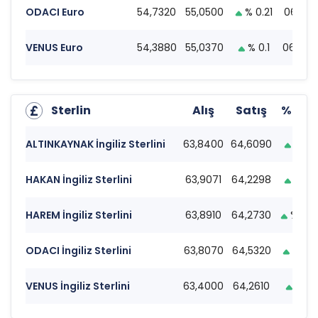
ODACI Euro
54,7320
55,0500
% 0.21
06:31
VENUS Euro
54,3880
55,0370
% 0.1
06:22
Sterlin
Alış
Satış
% Far
ALTINKAYNAK İngiliz Sterlini
63,8400
64,6090
% 0.
HAKAN İngiliz Sterlini
63,9071
64,2298
% 0.
HAREM İngiliz Sterlini
63,8910
64,2730
% 0.2
ODACI İngiliz Sterlini
63,8070
64,5320
% 0.1
VENUS İngiliz Sterlini
63,4000
64,2610
% 0.1