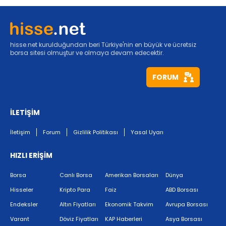
hisse.net kurulduğundan beri Türkiye'nin en büyük ve ücretsiz
borsa sitesi olmuştur ve olmaya devam edecektir.
FORUM
İLETİŞİM
İletişim
Forum
Gizlilik Politikası
Yasal Uyarı
HIZLI ERİŞİM
Borsa
Canlı Borsa
Amerikan Borsaları
Dünya
Hisseler
Kripto Para
Faiz
ABD Borsası
Endeksler
Altın Fiyatları
Ekonomik Takvim
Avrupa Borsası
Varant
Döviz Fiyatları
KAP Haberleri
Asya Borsası