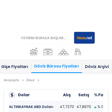
Döviz Bürosu Fiyatları
Gişe Fiyatları
Döviz Arşivi
Anasayfa
Döviz
Dolar
Alış
Satış
% Fark
ALTINKAYNAK ABD Doları
47,7270
47,8970
% 0.23