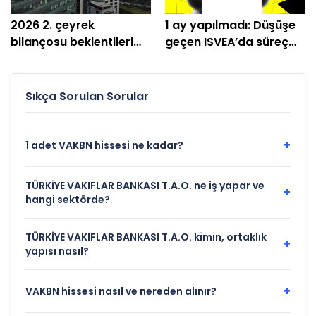
2026 2. çeyrek
1 ay yapılmadı: Düşüşe
bilançosu beklentileri
geçen ISVEA’da süreç
aşan VAKBN için hedef
bitti
fiyatlar!
Sıkça Sorulan Sorular
+
1 adet VAKBN hissesi ne kadar?
TÜRKİYE VAKIFLAR BANKASI T.A.O. ne iş yapar ve
+
hangi sektörde?
TÜRKİYE VAKIFLAR BANKASI T.A.O. kimin, ortaklık
+
yapısı nasıl?
+
VAKBN hissesi nasıl ve nereden alınır?