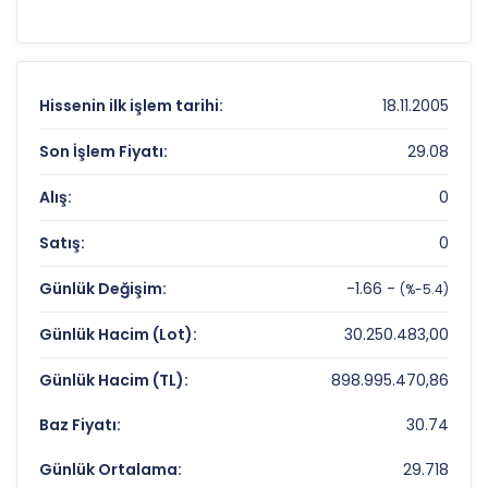
destek-direnç seviyelerini anlamak için
teknik
analiz
göstergeleri önemli bir araçtır. Hissenin
43.06 TL
olan 52 haftalık zirvesi ve
21.38 TL
olan
dip seviyesi, analistlerin
hedef fiyat
Hissenin ilk işlem tarihi:
18.11.2005
belirlemelerinde referans noktaları olarak
kullanılır.
VAKBN
için detaylı indikatör
Son İşlem Fiyatı:
29.08
analizlerine
teknik analiz sayfamızdan
Alış:
0
ulaşabilirsiniz.
Satış:
0
VAKIFLAR BANKASI Fiyat ve Getiri Karnesi
Günlük Değişim:
-1.66 -
(%-5.4)
Anlık Fiyat:
29,08 TL
Günlük Hacim (Lot):
30.250.483,00
Günlük Değişim:
-5,40%
Günlük Hacim (TL):
898.995.470,86
Yıllık Getiri:
%-5,22
Baz Fiyatı:
30.74
VAKIFLAR BANKASI Değerleme Çarpanları
Günlük Ortalama:
29.718
Fiyat/Kazanç (F/K):
4.11