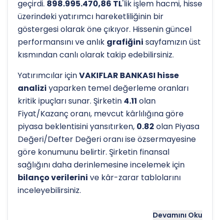
geçirdi.
898.995.470,86 TL
'lik işlem hacmi, hisse
üzerindeki yatırımcı hareketliliğinin bir
göstergesi olarak öne çıkıyor. Hissenin güncel
performansını ve anlık
grafiğini
sayfamızın üst
kısmından canlı olarak takip edebilirsiniz.
Yatırımcılar için
VAKIFLAR BANKASI hisse
analizi
yaparken temel değerleme oranları
kritik ipuçları sunar. Şirketin
4.11
olan
Fiyat/Kazanç oranı, mevcut kârlılığına göre
piyasa beklentisini yansıtırken,
0.82
olan Piyasa
Değeri/Defter Değeri oranı ise özsermayesine
göre konumunu belirtir. Şirketin finansal
sağlığını daha derinlemesine incelemek için
bilanço verilerini
ve kâr-zarar tablolarını
inceleyebilirsiniz.
Hissenin uzun vadeli trendini ve potansiyel
Devamını Oku