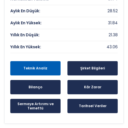
Aylık En Düşük:
28.52
Aylık En Yüksek:
31.84
Yıllık En Düşük:
21.38
Yıllık En Yüksek:
43.06
Teknik Analiz
Şirket Bilgileri
Bilanço
Kâr Zarar
Sermaye Artırımı ve
Tarihsel Veriler
Temettü