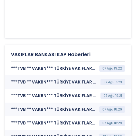
VAKIFLAR BANKASI KAP Haberleri
***TVB ** VAKBN*** TÜRKİYE VAKIFLAR BANKASI T.A.O. (Sorumluluk Beyanı (Konsolide))
07 Ağu 19:22
***TVB ** VAKBN*** TÜRKİYE VAKIFLAR BANKASI T.A.O. (Faaliyet Raporu (Konsolide))
07 Ağu 19:21
***TVB ** VAKBN*** TÜRKİYE VAKIFLAR BANKASI T.A.O. (Banka Finansal Rapor)
07 Ağu 19:21
***TVB ** VAKBN*** TÜRKİYE VAKIFLAR BANKASI T.A.O. (Sorumluluk Beyanı (Konsolide Olmayan))
07 Ağu 18:29
***TVB ** VAKBN*** TÜRKİYE VAKIFLAR BANKASI T.A.O. (Faaliyet Raporu (Konsolide Olmayan))
07 Ağu 18:29