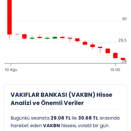
30
29,5
29
10 Ağu
15:00
VAKIFLAR BANKASI (VAKBN) Hisse
Analizi ve Önemli Veriler
Bugünkü seansta
29.08 TL
ile
30.68 TL
arasında
hareket eden
VAKBN
hissesi, volatil bir gün