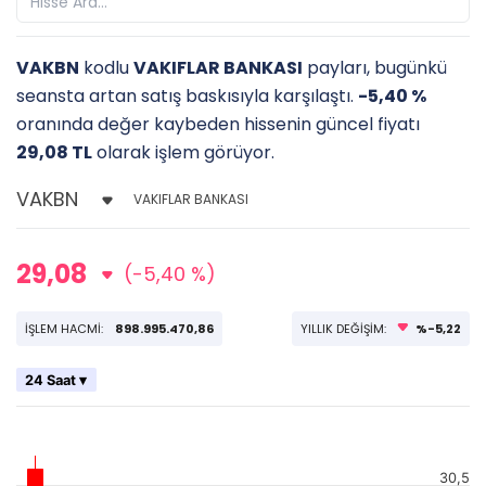
VAKBN
kodlu
VAKIFLAR BANKASI
payları, bugünkü
seansta artan satış baskısıyla karşılaştı.
-5,40 %
oranında değer kaybeden hissenin güncel fiyatı
29,08 TL
olarak işlem görüyor.
VAKIFLAR BANKASI
29,08
(-5,40 %)
İŞLEM HACMİ:
898.995.470,86
YILLIK DEĞİŞİM:
%-5,22
24 Saat ▾
30,5