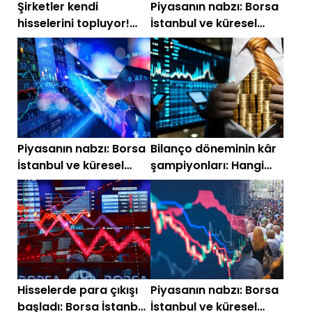
Şirketler kendi
Piyasanın nabzı: Borsa
hisselerini topluyor!
İstanbul ve küresel
Temmuz 2026 geri alım
piyasalarda gün
listesi
başlarken (3 Ağustos)
Piyasanın nabzı: Borsa
Bilanço döneminin kâr
İstanbul ve küresel
şampiyonları: Hangi
piyasalarda gün
şirket ne bekliyor?
başlarken (24
Temmuz)
Hisselerde para çıkışı
Piyasanın nabzı: Borsa
başladı: Borsa İstanbul
İstanbul ve küresel