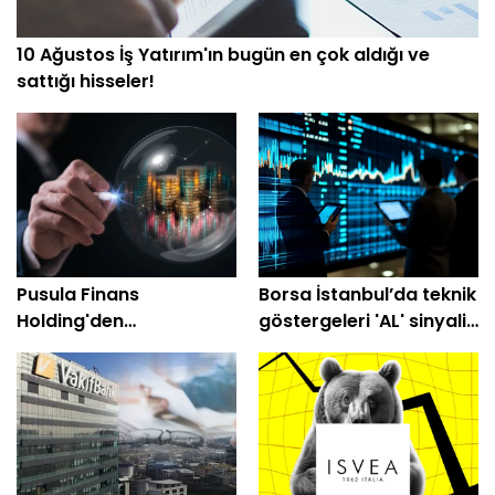
10 Ağustos İş Yatırım'ın bugün en çok aldığı ve
sattığı hisseler!
Pusula Finans
Borsa İstanbul’da teknik
Holding'den
göstergeleri 'AL' sinyali
Katılımevim'de (KTLEV)
veren 8 hisse
dev pay alımı