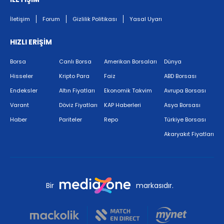
İletişim
Forum
Gizlilik Politikası
Yasal Uyarı
HIZLI ERİŞİM
Borsa
Canlı Borsa
Amerikan Borsaları
Dünya
Hisseler
Kripto Para
Faiz
ABD Borsası
Endeksler
Altın Fiyatları
Ekonomik Takvim
Avrupa Borsası
Varant
Döviz Fiyatları
KAP Haberleri
Asya Borsası
Haber
Pariteler
Repo
Türkiye Borsası
Akaryakıt Fiyatları
Bir
markasıdır.