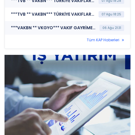
***TVB ** VAKBN*** TÜRKİYE VAKIFLAR BANKASI T.A.O. (Banka Finansal Rapor)
07 Ağu 18:28
***TVB ** VAKBN*** TÜRKİYE VAKIFLAR BANKASI T.A.O. (TSRS Uyumlu Sürdürülebilirlik Raporu)
07 Ağu 18:25
***VAKBN ** VKGYO*** VAKIF GAYRİMENKUL YATIRIM ORTAKLIĞI A.Ş. (Maddi Duran Varlık Alımı)
06 Ağu 21:31
Tüm KAP Haberleri