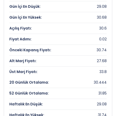
Gün İçi En Düşük:
29.08
Piyasa Değeri/Defter Değeri (PD/DD):
0.82
Gün İçi En Yüksek:
30.68
VAKIFLAR BANKASI Rekorlar ve Önemli
Seviyeler
Açılış Fiyatı:
30.6
Fiyat Adımı:
0.02
Bugün Gördüğü En Yüksek Fiyat:
30.68 TL
Son 1 Yılın Zirvesi:
43.06 TL
Önceki Kapanış Fiyatı:
30.74
Son 1 Yılın Dibi:
21.38 TL
Alt Marj Fiyatı:
27.68
Üst Marj Fiyatı:
33.8
20 Günlük Ortalama:
30.444
52 Günlük Ortalama:
31.85
Haftalık En Düşük:
29.08
Haftalık En Yüksek:
31.74