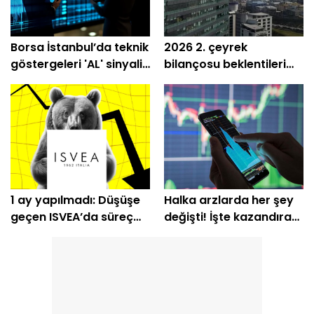
Borsa İstanbul’da teknik
2026 2. çeyrek
göstergeleri 'AL' sinyali
bilançosu beklentileri
veren 8 hisse
aşan VAKBN için hedef
fiyatlar!
1 ay yapılmadı: Düşüşe
Halka arzlarda her şey
geçen ISVEA’da süreç
değişti! İşte kazandıran
bitti
ve kaybettirenler