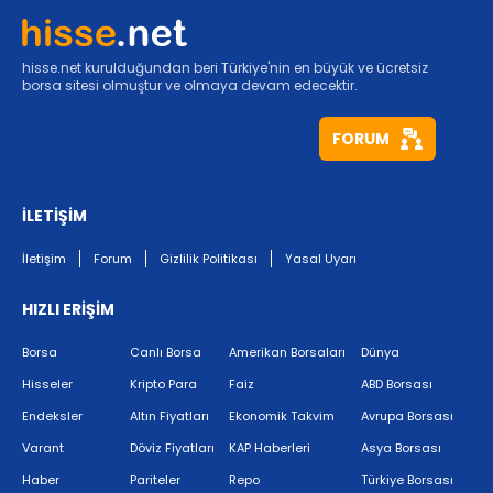
hisse.net kurulduğundan beri Türkiye'nin en büyük ve ücretsiz
borsa sitesi olmuştur ve olmaya devam edecektir.
FORUM
İLETİŞİM
İletişim
Forum
Gizlilik Politikası
Yasal Uyarı
HIZLI ERİŞİM
Borsa
Canlı Borsa
Amerikan Borsaları
Dünya
Hisseler
Kripto Para
Faiz
ABD Borsası
Endeksler
Altın Fiyatları
Ekonomik Takvim
Avrupa Borsası
Varant
Döviz Fiyatları
KAP Haberleri
Asya Borsası
Haber
Pariteler
Repo
Türkiye Borsası