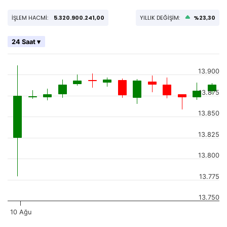
İŞLEM HACMİ:
5.320.900.241,00
YILLIK DEĞİŞİM:
%23,30
24 Saat ▾
13.900
13.875
13.850
13.825
13.800
13.775
13.750
10 Ağu