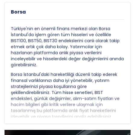
Borsa
Türkiye'nin en önemli finans merkezi olan Borsa
İstanbul'da işlem gören tüm hisseleri ve özellikle
BIST100, BIST50, BIST30 endekslerini canlı olarak takip
etmek artık çok daha kolay. Yatırımcılar için
hazırlanan platformda anlık piyasa verilerini
inceleyebilir ve hisselerdeki değer değişimlerini anında
görebilirsiniz.
Borsa İstanbul'daki hareketliliği düzenli takip ederek
finansal varlıklarınızı daha iyi yönetebilir, yatırım
stratejilerinizi piyasa koşullarına göre
şekillendirebilirsiniz. Tüm hisse senetleri, BIST
endeksleri, günlük değişimler, alım-satım fiyatları ve
hacim bilgileri gibi kritik verilere ulaşmak için
tasarlanmış bu platformda anlık fiyat hareketlerini
izleyebilir ve piyasa trendlerini analiz edebilirsiniz.
Profesyonel yatırımcılardan bireysel kullanıcılara kadar
herkesin faydalanabileceği bu detaylı borsa takip
sistemi sayesinde finansal piyasalardaki fırsatları