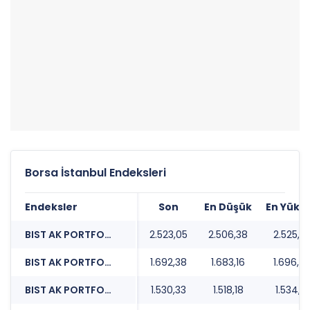
Borsa İstanbul Endeksleri
Endeksler
Son
En Düşük
En Yüks
BIST AK PORTFOY BUYUYEN SIRKETLER
2.523,05
2.506,38
2.525,7
BIST AK PORTFOY DEGER ODAKLI 100
1.692,38
1.683,16
1.696,8
BIST AK PORTFOY SABANCI TOPLULUGU SIRKETLERI
1.530,33
1.518,18
1.534,71