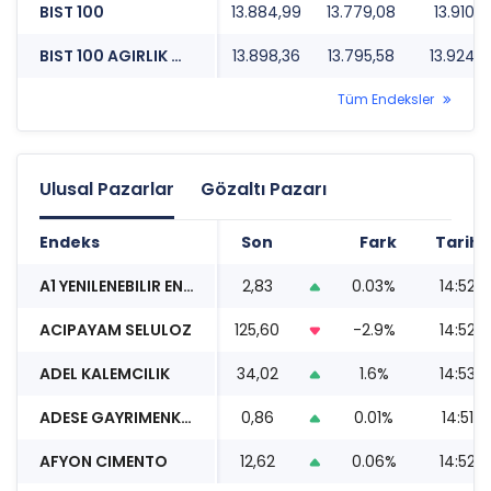
BIST 100
13.884,99
13.779,08
13.910,9
BIST 100 AGIRLIK SINIRLAMALI 10
13.898,36
13.795,58
13.924,3
Tüm Endeksler
Ulusal Pazarlar
Gözaltı Pazarı
Endeks
Son
Fark
Tarih
A1 YENILENEBILIR ENERJI
2,83
0.03%
14:52
ACIPAYAM SELULOZ
125,60
-2.9%
14:52
ADEL KALEMCILIK
34,02
1.6%
14:53
ADESE GAYRIMENKUL
0,86
0.01%
14:51
AFYON CIMENTO
12,62
0.06%
14:52