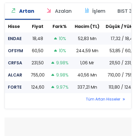
Artan
Azalan
İşlem
BIST 30
Hisse
Fiyat
Fark%
Hacim (TL)
Düşük / Yüks
ENDAE
18,48
10%
52,83 Mn
17,32 / 18,48
OFSYM
60,50
10%
244,59 Mn
53,85 / 60,5
CRFSA
231,50
9.98%
1,06 Mr
211,50 / 231,5
ALCAR
755,00
9.98%
40,56 Mn
710,00 / 755,
FORTE
124,60
9.97%
337,21 Mn
113,80 / 124,6
Tüm Artan Hisseler