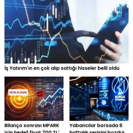
İş Yatırım'ın en çok alıp sattığı hisseler belli oldu
Bilanço sonrası MPARK
Yabancılar borsada 6
için hedef fiyat 700 TL'yi
haftalık serisini bozdu!