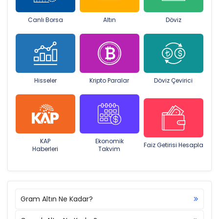
Canlı Borsa
Altın
Döviz
Hisseler
Kripto Paralar
Döviz Çevirici
KAP
Ekonomik
Faiz Getirisi Hesapla
Haberleri
Takvim
Gram Altın Ne Kadar?