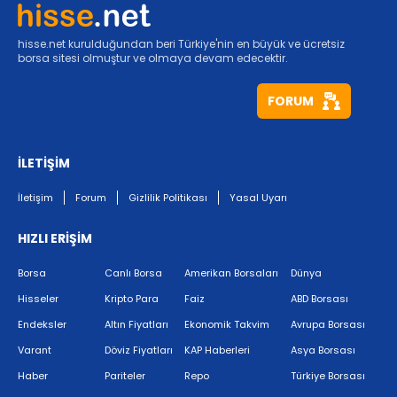
hisse.net kurulduğundan beri Türkiye'nin en büyük ve ücretsiz
borsa sitesi olmuştur ve olmaya devam edecektir.
FORUM
İLETİŞİM
İletişim
Forum
Gizlilik Politikası
Yasal Uyarı
HIZLI ERİŞİM
Borsa
Canlı Borsa
Amerikan Borsaları
Dünya
Hisseler
Kripto Para
Faiz
ABD Borsası
Endeksler
Altın Fiyatları
Ekonomik Takvim
Avrupa Borsası
Varant
Döviz Fiyatları
KAP Haberleri
Asya Borsası
Haber
Pariteler
Repo
Türkiye Borsası