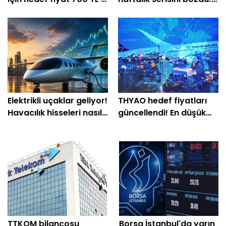
geçti
Bu hisseleri sattılar
Elektrikli uçaklar geliyor!
THYAO hedef fiyatları
Havacılık hisseleri nasıl
güncellendi! En düşük
etkilenecek?
330 TL, en yüksek
508,50 TL
TTKOM bilançosu
Borsa İstanbul'da yarın