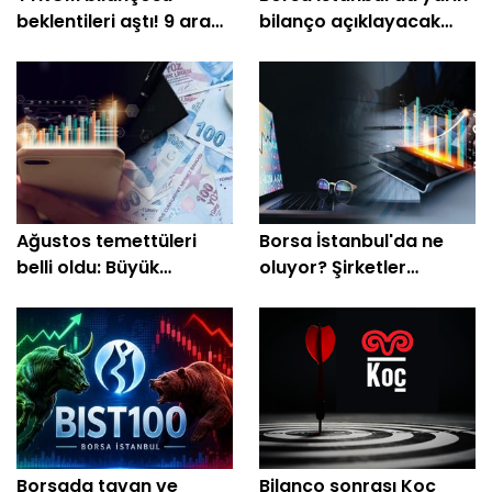
beklentileri aştı! 9 aracı
bilanço açıklayacak
kurumdan yeni hedef
şirketler belli oldu
fiyat
Ağustos temettüleri
Borsa İstanbul'da ne
belli oldu: Büyük
oluyor? Şirketler
şirketler nakit ödeme
beklenti üstü kâr
yapacak
açıklamaya başladı
Borsada tavan ve
Bilanço sonrası Koç