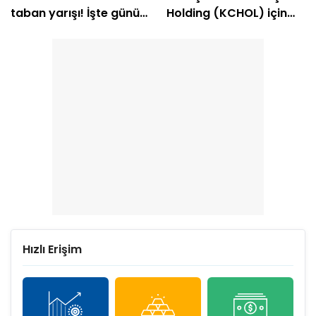
taban yarışı! İşte günün
Holding (KCHOL) için
öne çıkan hisseleri
hedef değişti
Hızlı Erişim