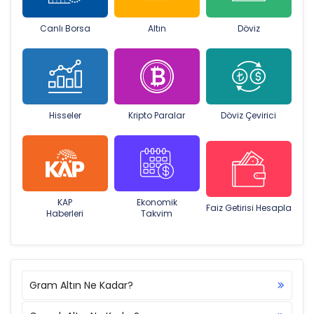
Canlı Borsa
Altın
Döviz
Hisseler
Kripto Paralar
Döviz Çevirici
KAP
Ekonomik
Faiz Getirisi Hesapla
Haberleri
Takvim
Gram Altın Ne Kadar?