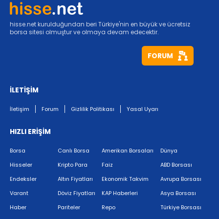
hisse.net kurulduğundan beri Türkiye'nin en büyük ve ücretsiz
borsa sitesi olmuştur ve olmaya devam edecektir.
FORUM
İLETİŞİM
İletişim
Forum
Gizlilik Politikası
Yasal Uyarı
HIZLI ERİŞİM
Borsa
Canlı Borsa
Amerikan Borsaları
Dünya
Hisseler
Kripto Para
Faiz
ABD Borsası
Endeksler
Altın Fiyatları
Ekonomik Takvim
Avrupa Borsası
Varant
Döviz Fiyatları
KAP Haberleri
Asya Borsası
Haber
Pariteler
Repo
Türkiye Borsası