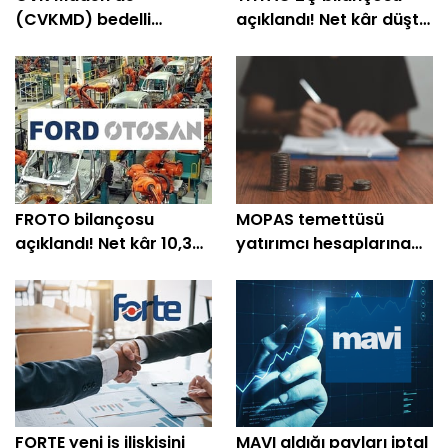
(CVKMD) bedelli
açıklandı! Net kâr düştü,
sonrası düzeltme
satış gelirleri rekor kırdı
FROTO bilançosu
MOPAS temettüsü
açıklandı! Net kâr 10,3
yatırımcı hesaplarına
milyar TL'ye geriledi
yattı
FORTE yeni iş ilişkisini
MAVI aldığı payları iptal