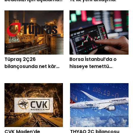
geldi
Tüpraş 2Ç26
Borsa İstanbul’da o
bilançosunda net kâr
hisseye temettü
yüzde 300'ün üzerinde
düzeltmesi
arttı
CVK Maden’de
THYAO 2Ç bilançosu