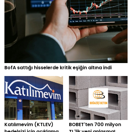
BofA sattığı hisselerde kritik eşiğin altına indi
Katılımevim (KTLEV)
BOBET'ten 700 milyon
bedelsizi için açıklama
TL'lik yeni anlaşma!