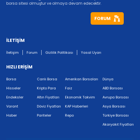
borsa sitesi olmuştur ve olmaya devam edecektir.
FORUM
İLETİŞİM
İletişim
Forum
Gizlilik Politikası
Yasal Uyarı
HIZLI ERİŞİM
Borsa
Canlı Borsa
Amerikan Borsaları
Dünya
Hisseler
Kripto Para
Faiz
ABD Borsası
Endeksler
Altın Fiyatları
Ekonomik Takvim
Avrupa Borsası
Varant
Döviz Fiyatları
KAP Haberleri
Asya Borsası
Haber
Pariteler
Repo
Türkiye Borsası
Akaryakıt Fiyatları