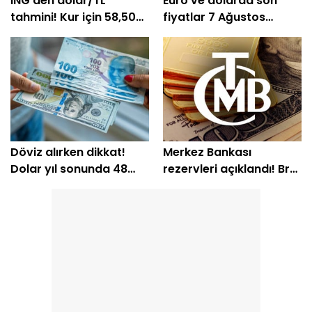
ING'den dolar/TL
Euro ve dolarda son
tahmini! Kur için 58,50
fiyatlar 7 Ağustos
seviyesi öngörüldü
güncel kurlar
Döviz alırken dikkat!
Merkez Bankası
Dolar yıl sonunda 48
rezervleri açıklandı! Brüt
TL'yi görebilir
rezerv 164,4 milyar
dolara çıktı