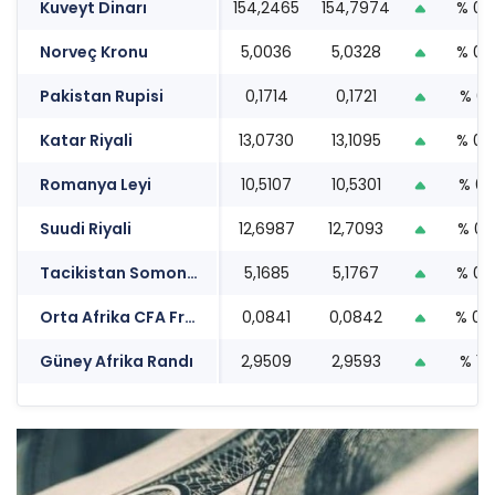
Kuveyt Dinarı
154,2465
154,7974
% 0.
Norveç Kronu
5,0036
5,0328
% 0.
Pakistan Rupisi
0,1714
0,1721
% 0.1
Katar Riyali
13,0730
13,1095
% 0.
Romanya Leyi
10,5107
10,5301
% 0.
Suudi Riyali
12,6987
12,7093
% 0.
Tacikistan Somonisi
5,1685
5,1767
% 0.
Orta Afrika CFA Frangı
0,0841
0,0842
% 0.
Güney Afrika Randı
2,9509
2,9593
% 1.5