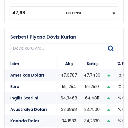
Serbest Piyasa Döviz Kurları
İsim
Alış
Satış
% Fa
Amerikan Doları
47,6787
47,7436
% 0.
Euro
55,1254
55,2510
% 0.
İngiliz Sterlini
64,3468
64,4811
% 0.
Avustralya Doları
33,6898
33,7500
% 0.
Kanada Doları
34,1883
34,2339
% 0.