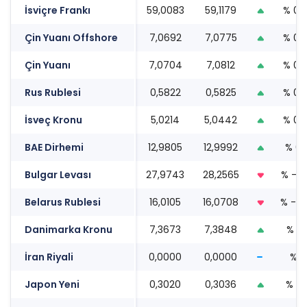
İsviçre Frankı
59,0083
59,1179
% 0.
Çin Yuanı Offshore
7,0692
7,0775
% 0.
Çin Yuanı
7,0704
7,0812
% 0.
Rus Rublesi
0,5822
0,5825
% 0.
İsveç Kronu
5,0214
5,0442
% 0.
BAE Dirhemi
12,9805
12,9992
% 0.2
Bulgar Levası
27,9743
28,2565
% -0.
Belarus Rublesi
16,0105
16,0708
% -0.
Danimarka Kronu
7,3673
7,3848
% 0.
İran Riyali
0,0000
0,0000
% 0
Japon Yeni
0,3020
0,3036
% 0.