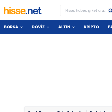
BORSA
DÖVİZ
ALTIN
KRİPTO
F