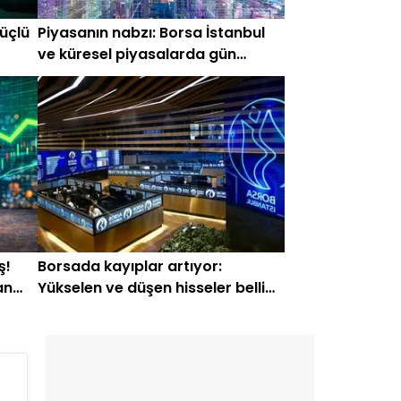
güçlü
Piyasanın nabzı: Borsa İstanbul
ve küresel piyasalarda gün
başlarken (6 Temmuz)
ş!
Borsada kayıplar artıyor:
an
Yükselen ve düşen hisseler belli
oldu