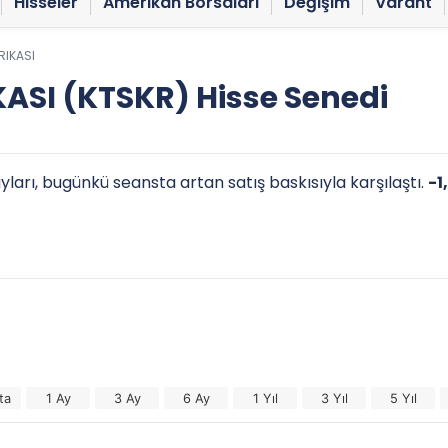
Hisseler
Amerikan Borsaları
Değişim
Varant
RIKASI
ASI (KTSKR) Hisse Senedi
ları, bugünkü seansta artan satış baskısıyla karşılaştı.
-1
ta
1 Ay
3 Ay
6 Ay
1 Yıl
3 Yıl
5 Yıl