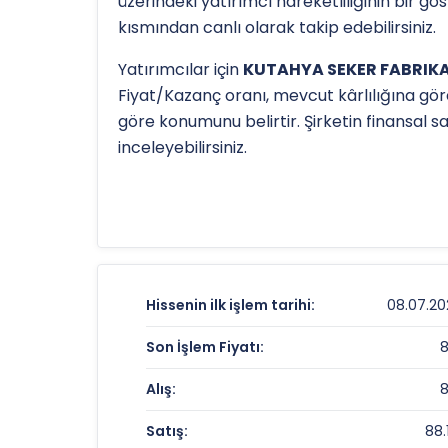
üzerindeki yatırımcı hareketliliğinin bir g
kısmından canlı olarak takip edebilirsiniz.
Yatırımcılar için
KUTAHYA SEKER FABRIKAS
Fiyat/Kazanç oranı, mevcut kârlılığına gör
göre konumunu belirtir. Şirketin finansal 
inceleyebilirsiniz.
Hissenin uzun vadeli trendini ve potansiye
olan 52 haftalık zirvesi ve
59.86812001 TL
KTSKR
için detaylı indikatör analizlerine
te
KUTAHYA SEKER FABRIKASI Fiyat ve G
Hissenin ilk işlem tarihi:
08.07.20
Anlık Fiyat:
Son İşlem Fiyatı:
Günlük Değişim:
Alış:
Yıllık Getiri:
Satış:
88.