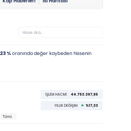
Kap Haberleri
Isı Haritası
,23 %
oranında değer kaybeden hissenin
İŞLEM HACMİ:
44.753.397,95
YILLIK DEĞİŞİM:
%17,33
Tümü