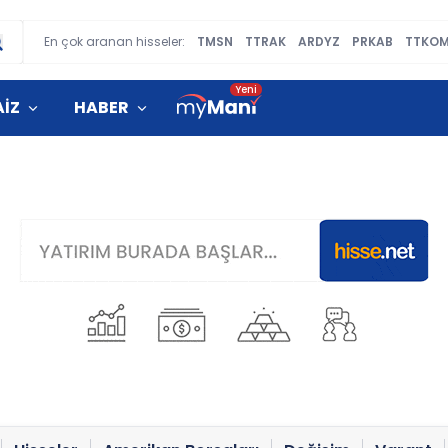
En çok aranan hisseler:
TMSN
TTRAK
ARDYZ
PRKAB
TTKO
AİZ
HABER