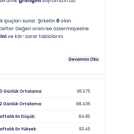
 ve anlık
grafiğini
sayfamızın üst
 ipuçları sunar. Şirketin
0
olan
Defter Değeri oranı ise özsermayesine
ini
ve kâr-zarar tablolarını
tergeleri önemli bir araçtır. Hissenin
151 TL
Devamını Oku
referans noktaları olarak kullanılır.
0 Günlük Ortalama:
95.575
88,00 TL
2 Günlük Ortalama:
98.436
-1,23%
aftalık En Düşük:
84.85
%17,33
aftalık En Yüksek:
93.45