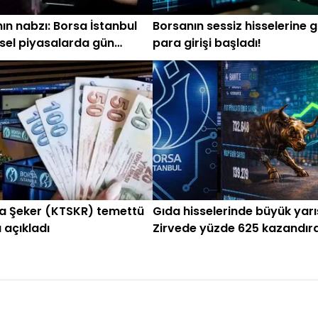
ın nabzı: Borsa İstanbul
Borsanın sessiz hisselerine 
sel piyasalarda gün
para girişi başladı!
ken (22 Temmuz)
a Şeker (KTSKR) temettü
Gıda hisselerinde büyük yarı
ı açıkladı
Zirvede yüzde 625 kazandır
var