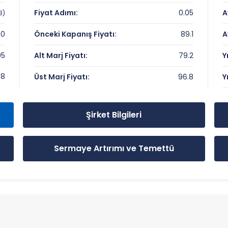
e Çarpanları
Fiyat Adımı:
0.05
A
3)
00
Önceki Kapanış Fiyatı:
89.1
A
95
Alt Marj Fiyatı:
79.2
Y
e Önemli Seviyeler
88
Üst Marj Fiyatı:
96.8
Y
Şirket Bilgileri
Sermaye Artırımı ve Temettü