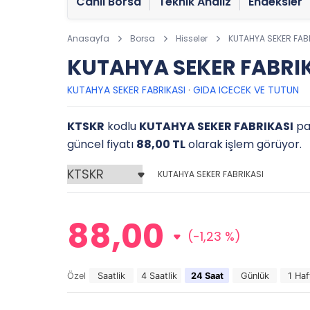
Canlı Borsa
Teknik Analiz
Endeksler
Anasayfa
Borsa
Hisseler
KUTAHYA SEKER FAB
KUTAHYA SEKER FABRIK
KUTAHYA SEKER FABRIKASI
·
GIDA ICECEK VE TUTUN
KTSKR
kodlu
KUTAHYA SEKER FABRIKASI
pay
güncel fiyatı
88,00 TL
olarak işlem görüyor.
KUTAHYA SEKER FABRIKASI
88,00
(-1,23 %)
Özel
Saatlik
4 Saatlik
24 Saat
Günlük
1 Haf