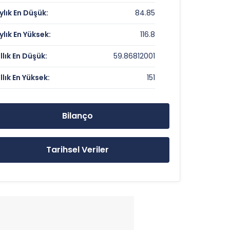
ylık En Düşük:
84.85
Veri Yok
ylık En Yüksek:
116.8
0.61
ıllık En Düşük:
59.86812001
ıllık En Yüksek:
151
90.5 TL
151 TL
Bilanço
59.86812001 TL
Tarihsel Veriler