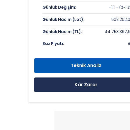
KUTAHYA SEKER FABRIKASI Değerlem
Günlük Değişim:
-1.1 -
(%-1.2
Fiyat/Kazanç (F/K):
Günlük Hacim (Lot):
503.202,
Piyasa Değeri/Defter Değeri (PD/DD):
Günlük Hacim (TL):
44.753.397,
KUTAHYA SEKER FABRIKASI Rekorlar v
Baz Fiyatı:
Bugün Gördüğü En Yüksek Fiyat:
Son 1 Yılın Zirvesi:
Teknik Analiz
Son 1 Yılın Dibi:
Kâr Zarar