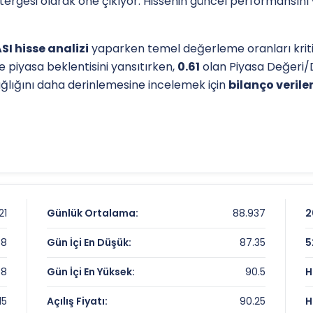
östergesi olarak öne çıkıyor. Hissenin güncel performansını
I hisse analizi
yaparken temel değerleme oranları kritik
e piyasa beklentisini yansıtırken,
0.61
olan Piyasa Değeri/
sağlığını daha derinlemesine incelemek için
bilanço veriler
l destek-direnç seviyelerini anlamak için
teknik analiz
gös
olan dip seviyesi, analistlerin
hedef fiyat
belirlemelerinde 
knik analiz sayfamızdan
ulaşabilirsiniz.
etiri Karnesi
21
Günlük Ortalama:
88.937
2
88
Gün İçi En Düşük:
87.35
5
88
Gün İçi En Yüksek:
90.5
H
15
Açılış Fiyatı:
90.25
H