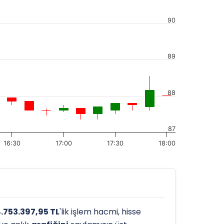
90
89
88
87
16:30
17:00
17:30
18:00
.753.397,95 TL
'lik işlem hacmi, hisse