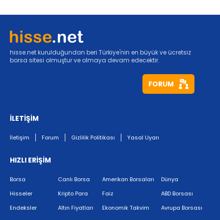
hisse.net kurulduğundan beri Türkiye'nin en büyük ve ücretsiz
borsa sitesi olmuştur ve olmaya devam edecektir.
FORUM
İLETİŞİM
İletişim
Forum
Gizlilik Politikası
Yasal Uyarı
HIZLI ERİŞİM
Borsa
Canlı Borsa
Amerikan Borsaları
Dünya
Hisseler
Kripto Para
Faiz
ABD Borsası
Endeksler
Altın Fiyatları
Ekonomik Takvim
Avrupa Borsası