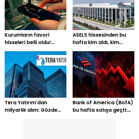
Kurumların favori
ASELS hissesinden bu
hisseleri belli oldu!
hafta kim aldı, kim
Yüzde 200'e yakın getiri
sattı?
bekleniyor
Tera Yatırım'dan
Bank of America (BofA)
milyarlık alım: Gözde
bu hafta satışa geçti:
hisseleri belli oldu
EREGL ve SASA listede