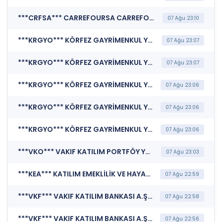
***CRFSA*** CARREFOURSA CARREFOUR SABANCI TİCARET MERKEZİ A.Ş. (Finansal Rapor )
07 Ağu 23:10
***KRGYO*** KÖRFEZ GAYRİMENKUL YATIRIM ORTAKLIĞI A.Ş. (Portföy Sınırlamalarına Uyumun Kontrolü)
07 Ağu 23:07
***KRGYO*** KÖRFEZ GAYRİMENKUL YATIRIM ORTAKLIĞI A.Ş. (Katılım Finansı İlkeleri Bilgi Formu )
07 Ağu 23:07
***KRGYO*** KÖRFEZ GAYRİMENKUL YATIRIM ORTAKLIĞI A.Ş. (Sorumluluk Beyanı (Konsolide Olmayan))
07 Ağu 23:06
***KRGYO*** KÖRFEZ GAYRİMENKUL YATIRIM ORTAKLIĞI A.Ş. (Faaliyet Raporu (Konsolide Olmayan))
07 Ağu 23:06
***KRGYO*** KÖRFEZ GAYRİMENKUL YATIRIM ORTAKLIĞI A.Ş. (Finansal Rapor )
07 Ağu 23:06
***VKO*** VAKIF KATILIM PORTFÖY YÖNETİMİ A.Ş. (Genel Açıklama)
07 Ağu 23:03
***KEA*** KATILIM EMEKLİLİK VE HAYAT A.Ş (Altı Aylık Rapor )
07 Ağu 22:59
***VKF*** VAKIF KATILIM BANKASI A.Ş. (Sorumluluk Beyanı (Konsolide Olmayan))
07 Ağu 22:58
***VKF*** VAKIF KATILIM BANKASI A.Ş. (Katılım Bankası Finansal Rapor)
07 Ağu 22:56