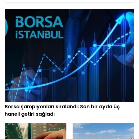
büyüme potansiyelini ve gelecek stratejilerini
anlamak açısından büyük önem taşımaktadır.
Tecrübeli yatırımcılar KAP bildirimlerini derinlemesine
analiz ederek şirketlerin operasyonel performansları
hakkında detaylı bilgi edinir, finansal tablolardaki
değişimleri izler ve sektörel karşılaştırmalar yaparak
potansiyel yatırım fırsatlarını belirleyebilirler.
Borsa şampiyonları sıralandı: Son bir ayda üç
haneli getiri sağladı