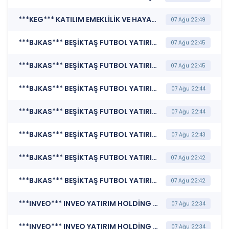
***KEG*** KATILIM EMEKLİLİK VE HAYAT A.Ş (Altı Aylık Rapor )
07 Ağu 22:49
***BJKAS*** BEŞİKTAŞ FUTBOL YATIRIMLARI SANAYİ VE TİCARET A.Ş. (Sürdürülebilirlik Uyum Raporu)
07 Ağu 22:45
***BJKAS*** BEŞİKTAŞ FUTBOL YATIRIMLARI SANAYİ VE TİCARET A.Ş. (Kurumsal Yönetim Uyum Raporu)
07 Ağu 22:45
***BJKAS*** BEŞİKTAŞ FUTBOL YATIRIMLARI SANAYİ VE TİCARET A.Ş. (TTK'nın 376. Maddesi Kapsamında Yapılan İşlemler)
07 Ağu 22:44
***BJKAS*** BEŞİKTAŞ FUTBOL YATIRIMLARI SANAYİ VE TİCARET A.Ş. (Kurumsal Yönetim Bilgi Formu)
07 Ağu 22:44
***BJKAS*** BEŞİKTAŞ FUTBOL YATIRIMLARI SANAYİ VE TİCARET A.Ş. (Sorumluluk Beyanı (Konsolide))
07 Ağu 22:43
***BJKAS*** BEŞİKTAŞ FUTBOL YATIRIMLARI SANAYİ VE TİCARET A.Ş. (Faaliyet Raporu (Konsolide))
07 Ağu 22:42
***BJKAS*** BEŞİKTAŞ FUTBOL YATIRIMLARI SANAYİ VE TİCARET A.Ş. (Finansal Rapor)
07 Ağu 22:42
***INVEO*** INVEO YATIRIM HOLDİNG A.Ş. (Katılım Finansı İlkeleri Bilgi Formu )
07 Ağu 22:34
***INVEO*** INVEO YATIRIM HOLDİNG A.Ş. (Sorumluluk Beyanı (Konsolide Olmayan))
07 Ağu 22:34