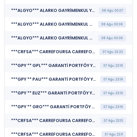
***ALGYO*** ALARKO GAYRİMENKUL YATIRIM ORTAKLIĞI A.Ş. (Sorumluluk Beyanı (Konsolide Olmayan))
08 Ağu 00:07
***ALGYO*** ALARKO GAYRİMENKUL YATIRIM ORTAKLIĞI A.Ş. (Faaliyet Raporu (Konsolide Olmayan))
08 Ağu 00:06
***ALGYO*** ALARKO GAYRİMENKUL YATIRIM ORTAKLIĞI A.Ş. (Finansal Rapor )
08 Ağu 00:06
***CRFSA*** CARREFOURSA CARREFOUR SABANCI TİCARET MERKEZİ A.Ş. (Şirket Genel Bilgi Formu)
07 Ağu 23:23
***GPY ** GPL*** GARANTİ PORTFÖY YÖNETİMİ A.Ş. (Borsa Dışı Repo - Ters Repo Sözleşmesi)
07 Ağu 23:19
***GPY ** PAU*** GARANTİ PORTFÖY YÖNETİMİ A.Ş. (Borsa Dışı Repo - Ters Repo Sözleşmesi)
07 Ağu 23:19
***GPY ** EUZ*** GARANTİ PORTFÖY YÖNETİMİ A.Ş. (Borsa Dışı Repo - Ters Repo Sözleşmesi)
07 Ağu 23:19
***GPY ** GRO*** GARANTİ PORTFÖY YÖNETİMİ A.Ş. (Borsa Dışı Repo - Ters Repo Sözleşmesi)
07 Ağu 23:19
***CRFSA*** CARREFOURSA CARREFOUR SABANCI TİCARET MERKEZİ A.Ş. (Sorumluluk Beyanı (Konsolide Olmayan))
07 Ağu 23:13
***CRFSA*** CARREFOURSA CARREFOUR SABANCI TİCARET MERKEZİ A.Ş. (Faaliyet Raporu (Konsolide Olmayan))
07 Ağu 23:11