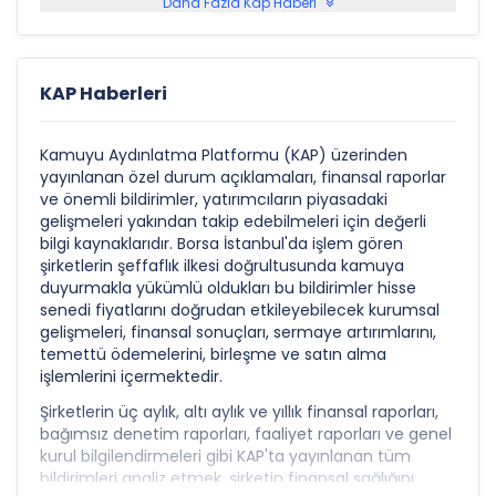
Daha Fazla Kap Haberi
KAP Haberleri
Kamuyu Aydınlatma Platformu (KAP) üzerinden
yayınlanan özel durum açıklamaları, finansal raporlar
ve önemli bildirimler, yatırımcıların piyasadaki
gelişmeleri yakından takip edebilmeleri için değerli
bilgi kaynaklarıdır. Borsa İstanbul'da işlem gören
şirketlerin şeffaflık ilkesi doğrultusunda kamuya
duyurmakla yükümlü oldukları bu bildirimler hisse
senedi fiyatlarını doğrudan etkileyebilecek kurumsal
gelişmeleri, finansal sonuçları, sermaye artırımlarını,
temettü ödemelerini, birleşme ve satın alma
işlemlerini içermektedir.
Şirketlerin üç aylık, altı aylık ve yıllık finansal raporları,
bağımsız denetim raporları, faaliyet raporları ve genel
kurul bilgilendirmeleri gibi KAP'ta yayınlanan tüm
bildirimleri analiz etmek, şirketin finansal sağlığını,