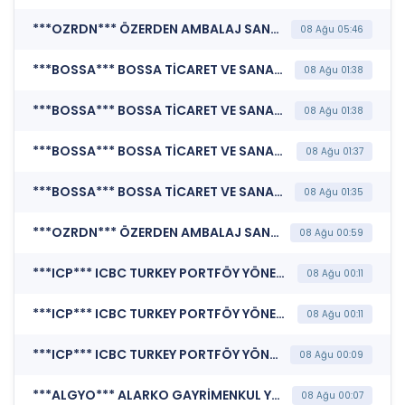
***OZRDN*** ÖZERDEN AMBALAJ SANAYİ A.Ş. (Özel Durum Açıklaması (Genel))
08 Ağu 05:46
***BOSSA*** BOSSA TİCARET VE SANAYİ İŞLETMELERİ T.A.Ş. (Katılım Finansı İlkeleri Bilgi Formu )
08 Ağu 01:38
***BOSSA*** BOSSA TİCARET VE SANAYİ İŞLETMELERİ T.A.Ş. (Sorumluluk Beyanı (Konsolide Olmayan))
08 Ağu 01:38
***BOSSA*** BOSSA TİCARET VE SANAYİ İŞLETMELERİ T.A.Ş. (Faaliyet Raporu (Konsolide Olmayan))
08 Ağu 01:37
***BOSSA*** BOSSA TİCARET VE SANAYİ İŞLETMELERİ T.A.Ş. (Finansal Rapor )
08 Ağu 01:35
***OZRDN*** ÖZERDEN AMBALAJ SANAYİ A.Ş. (Maddi Duran Varlık Satımı)
08 Ağu 00:59
***ICP*** ICBC TURKEY PORTFÖY YÖNETİMİ A.Ş. (Finansal Rapor )
08 Ağu 00:11
***ICP*** ICBC TURKEY PORTFÖY YÖNETİMİ A.Ş. (Faaliyet Raporu (Konsolide Olmayan))
08 Ağu 00:11
***ICP*** ICBC TURKEY PORTFÖY YÖNETİMİ A.Ş. (Sorumluluk Beyanı (Konsolide Olmayan))
08 Ağu 00:09
***ALGYO*** ALARKO GAYRİMENKUL YATIRIM ORTAKLIĞI A.Ş. (Katılım Finansı İlkeleri Bilgi Formu )
08 Ağu 00:07