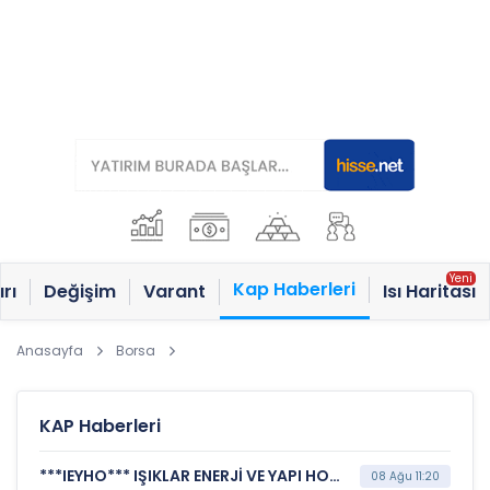
Kap Haberleri
rı
Değişim
Varant
Isı Haritası
Anasayfa
Borsa
KAP Haberleri
***IEYHO*** IŞIKLAR ENERJİ VE YAPI HOLDİNG A.Ş. (Herhangi Bir Otoriteye Mali Tablo Verilmesi)
08 Ağu 11:20