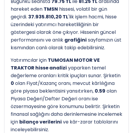
Bugünkü seansta
79.75 TL
ile
81.25 TL
arasında
hareket eden
TMSN
hissesi, volatil bir gün
geçirdi.
37.935.810,20 TL
'lik işlem hacmi, hisse
üzerindeki yatırımcı hareketliliğinin bir
göstergesi olarak öne çıkıyor. Hissenin güncel
performansını ve anlık
grafiğini
sayfamızın üst
kısmından canlı olarak takip edebilirsiniz.
Yatırımcılar için
TUMOSAN MOTOR VE
TRAKTOR hisse analizi
yaparken temel
değerleme oranları kritik ipuçları sunar. Şirketin
0
olan Fiyat/Kazanç oranı, mevcut kârlılığına
göre piyasa beklentisini yansıtırken,
0.59
olan
Piyasa Değeri/Defter Değeri oranı ise
özsermayesine göre konumunu belirtir. Şirketin
finansal sağlığını daha derinlemesine incelemek
için
bilanço verilerini
ve kâr-zarar tablolarını
inceleyebilirsiniz.