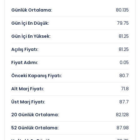
TUMOSAN MOTOR VE TRAKTOR
Değerleme Çarpanları
Günlük Ortalama:
80.135
Fiyat/Kazanç (F/K):
Gün İçi En Düşük:
Veri Yok
79.75
Piyasa Değeri/Defter Değeri (PD/DD):
0.59
Gün İçi En Yüksek:
81.25
Açılış Fiyatı:
81.25
TUMOSAN MOTOR VE TRAKTOR Rekorlar
ve Önemli Seviyeler
Fiyat Adımı:
0.05
Bugün Gördüğü En Yüksek Fiyat:
81.25 TL
Önceki Kapanış Fiyatı:
80.7
Son 1 Yılın Zirvesi:
136.8 TL
Alt Marj Fiyatı:
71.8
Son 1 Yılın Dibi:
78.2 TL
Üst Marj Fiyatı:
87.7
20 Günlük Ortalama:
82.128
52 Günlük Ortalama:
87.98