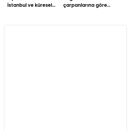
İstanbul ve küresel
çarpanlarına göre
piyasalarda gün
'ucuz' kalan otomotiv
başlarken (8 Temmuz)
hisseleri!