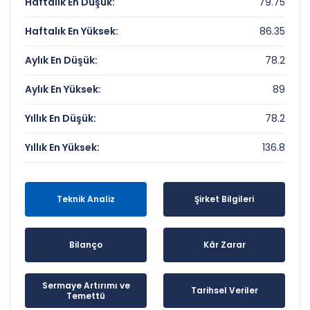
Haftalık En Düşük:
79.75
Haftalık En Yüksek:
86.35
Aylık En Düşük:
78.2
Aylık En Yüksek:
89
Yıllık En Düşük:
78.2
Yıllık En Yüksek:
136.8
Teknik Analiz
Şirket Bilgileri
Bilanço
Kâr Zarar
Sermaye Artırımı ve
Tarihsel Veriler
Temettü