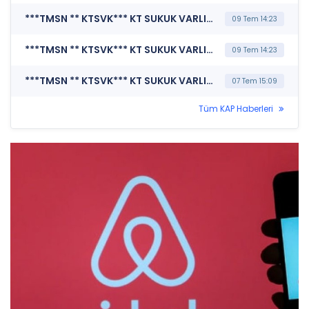
***TMSN ** KTSVK*** KT SUKUK VARLIK KİRALAMA A.Ş. (Pay Dışında Sermaye Piyasası Aracı İşlemlerine İlişkin Bildirim (Faizsiz))
09 Tem 14:23
***TMSN ** KTSVK*** KT SUKUK VARLIK KİRALAMA A.Ş. (Pay Dışında Sermaye Piyasası Aracı İşlemlerine İlişkin Bildirim (Faizsiz))
09 Tem 14:23
***TMSN ** KTSVK*** KT SUKUK VARLIK KİRALAMA A.Ş. (İhraç Tavanına İlişkin Bildirim)
07 Tem 15:09
Tüm KAP Haberleri