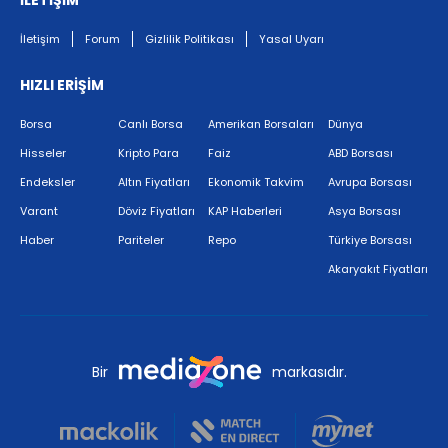
İLETİŞİM
İletişim
Forum
Gizlilik Politikası
Yasal Uyarı
HIZLI ERİŞİM
Borsa
Canlı Borsa
Amerikan Borsaları
Dünya
Hisseler
Kripto Para
Faiz
ABD Borsası
Endeksler
Altın Fiyatları
Ekonomik Takvim
Avrupa Borsası
Varant
Döviz Fiyatları
KAP Haberleri
Asya Borsası
Haber
Pariteler
Repo
Türkiye Borsası
Akaryakıt Fiyatları
Bir
markasıdır.