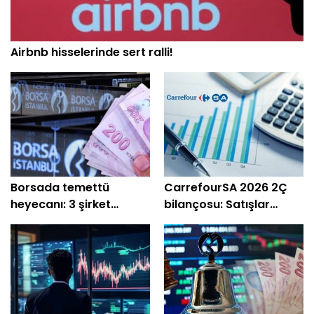
Airbnb hisselerinde sert ralli!
Borsada temettü
CarrefourSA 2026 2Ç
heyecanı: 3 şirket
bilançosu: Satışlar
ödeme yapacak
geriledi, zarar açıklandı