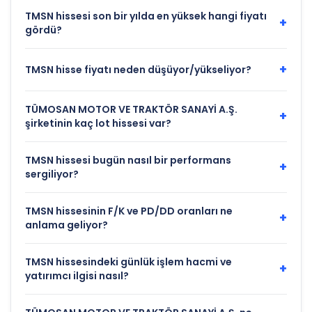
TMSN hissesi son bir yılda en yüksek hangi fiyatı
+
gördü?
+
TMSN hisse fiyatı neden düşüyor/yükseliyor?
TÜMOSAN MOTOR VE TRAKTÖR SANAYİ A.Ş.
+
şirketinin kaç lot hissesi var?
TMSN hissesi bugün nasıl bir performans
+
sergiliyor?
TMSN hissesinin F/K ve PD/DD oranları ne
+
anlama geliyor?
TMSN hissesindeki günlük işlem hacmi ve
+
yatırımcı ilgisi nasıl?