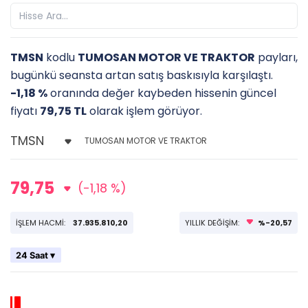
TMSN
kodlu
TUMOSAN MOTOR VE TRAKTOR
payları,
bugünkü seansta artan satış baskısıyla karşılaştı.
-1,18 %
oranında değer kaybeden hissenin güncel
fiyatı
79,75 TL
olarak işlem görüyor.
TUMOSAN MOTOR VE TRAKTOR
79,75
(-1,18 %)
İŞLEM HACMİ:
37.935.810,20
YILLIK DEĞİŞİM:
%-20,57
24 Saat ▾