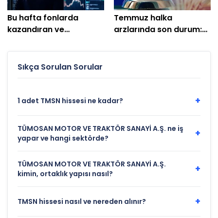
Bu hafta fonlarda
Temmuz halka
kazandıran ve
arzlarında son durum:
kaybettirenler belli oldu
En çok kazandıran belli
oldu
Sıkça Sorulan Sorular
+
1 adet TMSN hissesi ne kadar?
TÜMOSAN MOTOR VE TRAKTÖR SANAYİ A.Ş. ne iş
+
yapar ve hangi sektörde?
TÜMOSAN MOTOR VE TRAKTÖR SANAYİ A.Ş.
+
kimin, ortaklık yapısı nasıl?
+
TMSN hissesi nasıl ve nereden alınır?