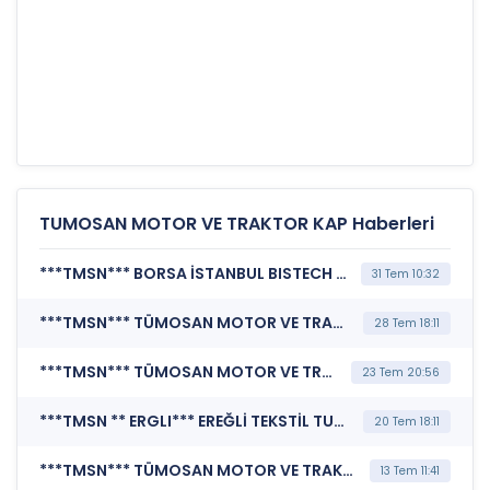
TUMOSAN MOTOR VE TRAKTOR KAP Haberleri
***TMSN*** BORSA İSTANBUL BISTECH DEVRE KESİCİ UYGULAMASI (Pay Bazında Devre Kesici Bildirimi)
31 Tem 10:32
***TMSN*** TÜMOSAN MOTOR VE TRAKTÖR SANAYİ A.Ş. (Özel Durum Açıklaması (Genel))
28 Tem 18:11
***TMSN*** TÜMOSAN MOTOR VE TRAKTÖR SANAYİ A.Ş. (Özel Durum Açıklaması (Genel))
23 Tem 20:56
***TMSN ** ERGLI*** EREĞLİ TEKSTİL TURİZM SANAYİ VE TİCARET A.Ş. (Özel Durum Açıklaması (Genel))
20 Tem 18:11
***TMSN*** TÜMOSAN MOTOR VE TRAKTÖR SANAYİ A.Ş. (Özel Durum Açıklaması (Genel))
13 Tem 11:41