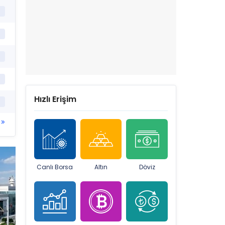
Hızlı Erişim
Canlı Borsa
Altın
Döviz