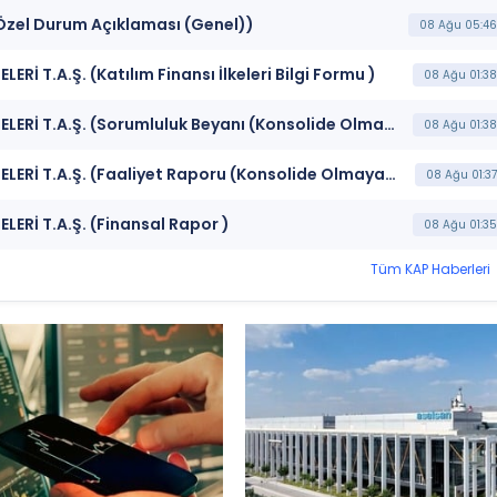
Özel Durum Açıklaması (Genel))
08 Ağu 05:46
İ T.A.Ş. (Katılım Finansı İlkeleri Bilgi Formu )
08 Ağu 01:38
***BOSSA*** BOSSA TİCARET VE SANAYİ İŞLETMELERİ T.A.Ş. (Sorumluluk Beyanı (Konsolide Olmayan))
08 Ağu 01:38
***BOSSA*** BOSSA TİCARET VE SANAYİ İŞLETMELERİ T.A.Ş. (Faaliyet Raporu (Konsolide Olmayan))
08 Ağu 01:37
ERİ T.A.Ş. (Finansal Rapor )
08 Ağu 01:35
Tüm KAP Haberleri