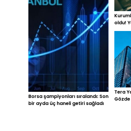
Kurumla
oldu! Y
beklen
Tera Ya
Borsa şampiyonları sıralandı: Son
Gözde h
bir ayda üç haneli getiri sağladı