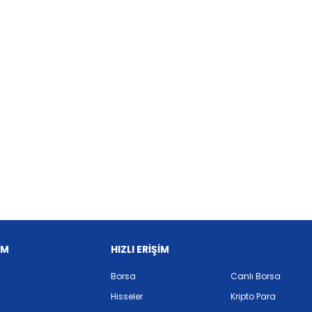
İM
HIZLI ERİŞİM
Borsa
Canlı Borsa
Hisseler
Kripto Para