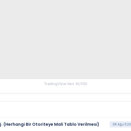
TradingView'den
XU100
Ş. (Herhangi Bir Otoriteye Mali Tablo Verilmesi)
08 Ağu 11:20