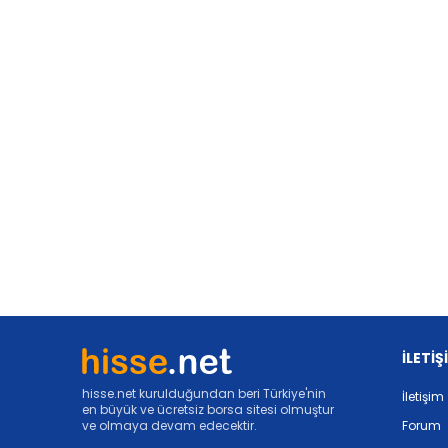
İLETİŞ
hisse.net kurulduğundan beri Türkiye'nin
İletişim
en büyük ve ücretsiz borsa sitesi olmuştur
ve olmaya devam edecektir.
Forum