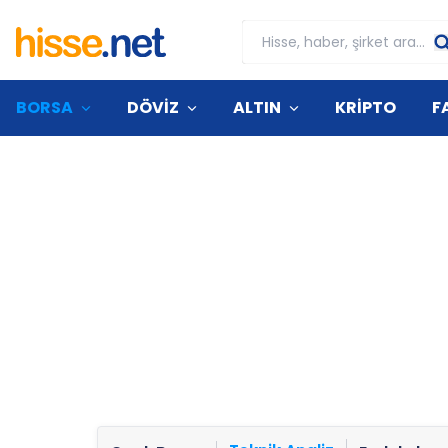
BORSA
DÖVİZ
ALTIN
KRİPTO
F