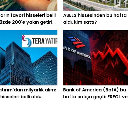
rın favori hisseleri belli
ASELS hissesinden bu hafta
üzde 200'e yakın getiri
aldı, kim sattı?
iyor
tırım'dan milyarlık alım:
Bank of America (BofA) bu
isseleri belli oldu
hafta satışa geçti: EREGL ve
SASA listede