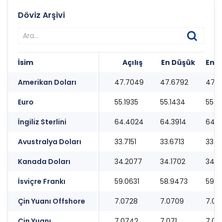
Döviz Arşivi
İsim
Açılış
En Düşük
En 
Amerikan Doları
47.7049
47.6792
47.7
Euro
55.1935
55.1434
55.2
İngiliz Sterlini
64.4024
64.3914
64.4
Avustralya Doları
33.7151
33.6713
33.7
Kanada Doları
34.2077
34.1702
34.2
İsviçre Frankı
59.0631
58.9473
59.11
Çin Yuanı Offshore
7.0728
7.0709
7.07
Çin Yuanı
7.0742
7.071
7.07