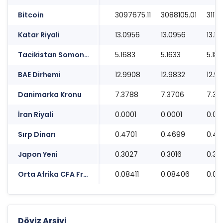
Bitcoin
3097675.11
3088105.01
31114
Katar Riyali
13.0956
13.0956
13.1
Tacikistan Somonisi
5.1683
5.1633
5.18
BAE Dirhemi
12.9908
12.9832
12.9
Danimarka Kronu
7.3788
7.3706
7.38
İran Riyali
0.0001
0.0001
0.00
Sırp Dinarı
0.4701
0.4699
0.47
Japon Yeni
0.3027
0.3016
0.30
Orta Afrika CFA Frangı
0.08411
0.08406
0.08
Döviz Arşivi