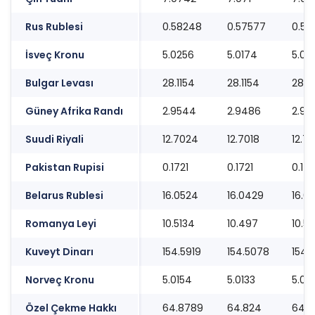
Rus Rublesi
0.58248
0.57577
0.58
İsveç Kronu
5.0256
5.0174
5.03
Bulgar Levası
28.1154
28.1154
28.11
Güney Afrika Randı
2.9544
2.9486
2.95
Suudi Riyali
12.7024
12.7018
12.7
Pakistan Rupisi
0.1721
0.1721
0.17
Belarus Rublesi
16.0524
16.0429
16.0
Romanya Leyi
10.5134
10.497
10.51
Kuveyt Dinarı
154.5919
154.5078
154.
Norveç Kronu
5.0154
5.0133
5.02
Özel Çekme Hakkı
64.8789
64.824
64.8