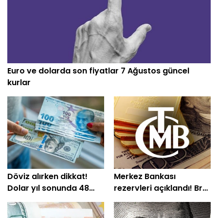
Euro ve dolarda son fiyatlar 7 Ağustos güncel
kurlar
Döviz alırken dikkat!
Merkez Bankası
Dolar yıl sonunda 48
rezervleri açıklandı! Brüt
TL'yi görebilir
rezerv 164,4 milyar
dolara çıktı