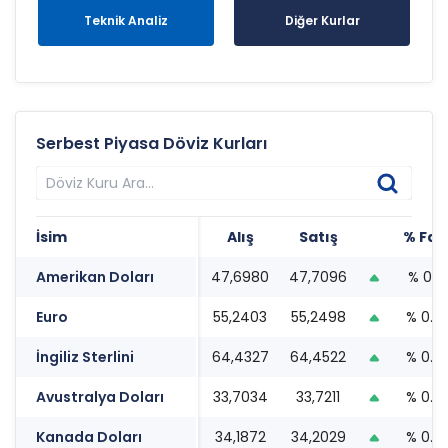
Teknik Analiz
Diğer Kurlar
Serbest Piyasa Döviz Kurları
İsim
Alış
Satış
% Far
Amerikan Doları
47,6980
47,7096
% 0.17
Euro
55,2403
55,2498
% 0.4
İngiliz Sterlini
64,4327
64,4522
% 0.4
Avustralya Doları
33,7034
33,7211
% 0.6
Kanada Doları
34,1872
34,2029
% 0.6