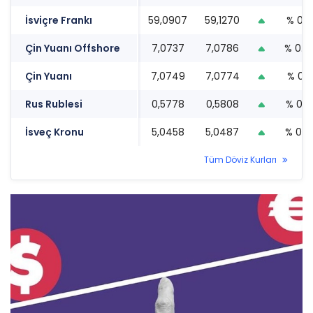
İsviçre Frankı
59,0907
59,1270
% 0.9
Çin Yuanı Offshore
7,0737
7,0786
% 0.3
Çin Yuanı
7,0749
7,0774
% 0.3
Rus Rublesi
0,5778
0,5808
% 0.13
İsveç Kronu
5,0458
5,0487
% 0.91
Tüm Döviz Kurları