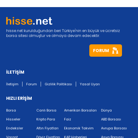
hisse.net kurulduğundan beri Türkiye'nin en büyük ve ücretsiz
borsa sitesi olmuştur ve olmaya devam edecektir.
FORUM
İLETİŞİM
İletişim
Forum
Gizlilik Politikası
Yasal Uyarı
HIZLI ERİŞİM
Borsa
Canlı Borsa
Amerikan Borsaları
Dünya
Hisseler
Kripto Para
Faiz
ABD Borsası
Endeksler
Altın Fiyatları
Ekonomik Takvim
Avrupa Borsası
Varant
Döviz Fiyatları
KAP Haberleri
Asya Borsası