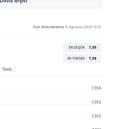
Döviz Arşivi
Son Güncelleme:
6 Ağustos 2026 10:01
EN DÜŞÜK:
7,35
EN YÜKSEK:
7,36
Tümü
7,354
7,353
7,352