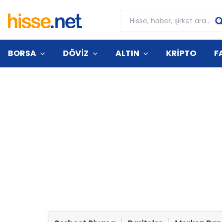
BORSA
DÖVİZ
ALTIN
KRİPTO
F