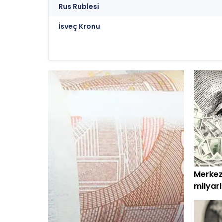
Rus Rublesi
İsveç Kronu
Merkez’
milyarl