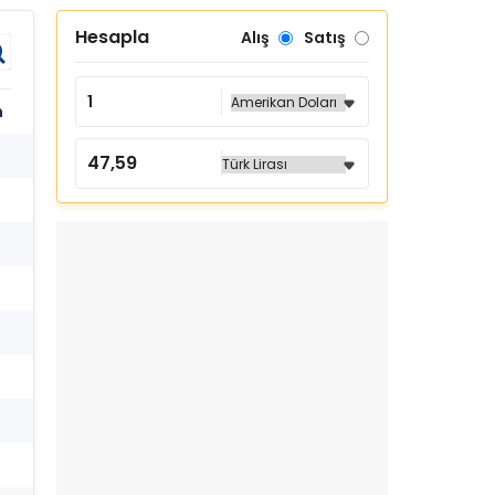
Hesapla
Alış
Satış
h