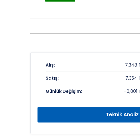
Alış:
7,348 
Satış:
7,354 
Günlük Değişim:
-0,001 
Teknik Analiz