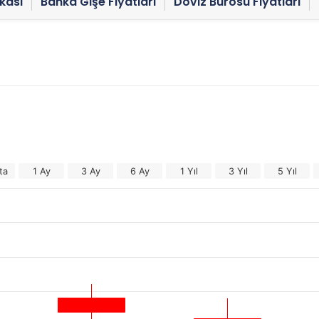
kası
Banka Gişe Fiyatları
Döviz Bürosu Fiyatları
ta
1 Ay
3 Ay
6 Ay
1 Yıl
3 Yıl
5 Yıl