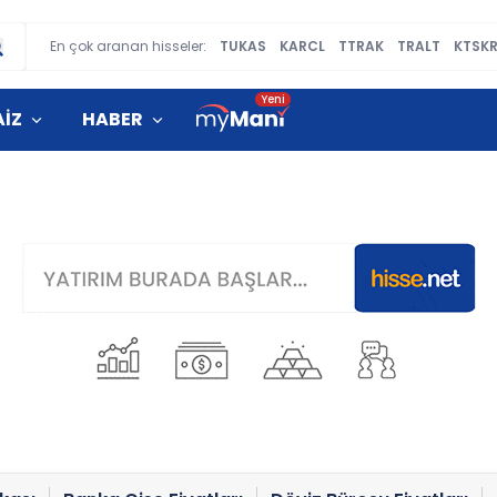
En çok aranan hisseler:
TUKAS
KARCL
TTRAK
TRALT
KTSK
AİZ
HABER