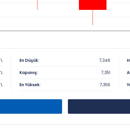
TL
En Düşük:
7,346
H
TL
Kapanış:
7,351
A
TL
En Yüksek:
7,356
Y