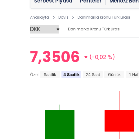
Serbest Piyasa
Pariteler
Merkez Ban
Anasayfa
Döviz
Danimarka Kronu Türk Lirası
Danimarka Kronu Türk Lirası
7,3506
(-0,02 %)
Özel
Saatlik
4 Saatlik
24 Saat
Günlük
1 Haf