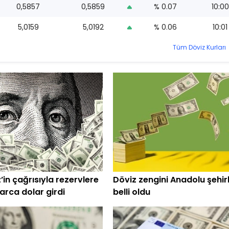
0,5857
0,5859
% 0.07
10:00
5,0159
5,0192
% 0.06
10:01
Tüm Döviz Kurları
in çağrısıyla rezervlere
Döviz zengini Anadolu şehirl
arca dolar girdi
belli oldu