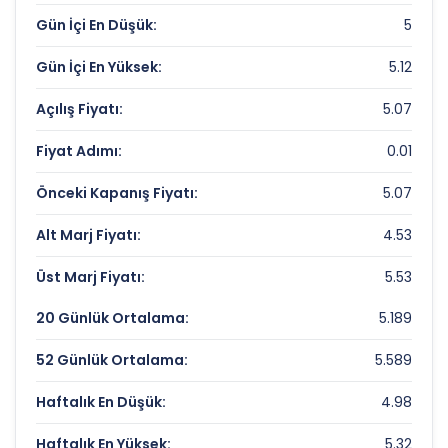
Gün İçi En Düşük:
5
Piyasa Değeri/Defter Değeri (PD/DD):
0.44
Gün İçi En Yüksek:
5.12
BURSA CIMENTO Rekorlar ve Önemli
Seviyeler
Açılış Fiyatı:
5.07
Fiyat Adımı:
0.01
Bugün Gördüğü En Yüksek Fiyat:
5.12 TL
Son 1 Yılın Zirvesi:
8 TL
Önceki Kapanış Fiyatı:
5.07
Son 1 Yılın Dibi:
4.94 TL
Alt Marj Fiyatı:
4.53
Üst Marj Fiyatı:
5.53
20 Günlük Ortalama:
5.189
52 Günlük Ortalama:
5.589
Haftalık En Düşük:
4.98
Haftalık En Yüksek:
5.32