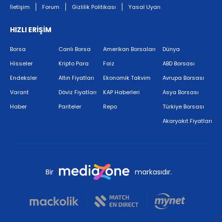
İletişim
Forum
Gizlilik Politikası
Yasal Uyarı
HIZLI ERİŞİM
Borsa
Canlı Borsa
Amerikan Borsaları
Dünya
Hisseler
Kripto Para
Faiz
ABD Borsası
Endeksler
Altın Fiyatları
Ekonomik Takvim
Avrupa Borsası
Varant
Döviz Fiyatları
KAP Haberleri
Asya Borsası
Haber
Pariteler
Repo
Türkiye Borsası
Akaryakıt Fiyatları
Bir
markasıdır.