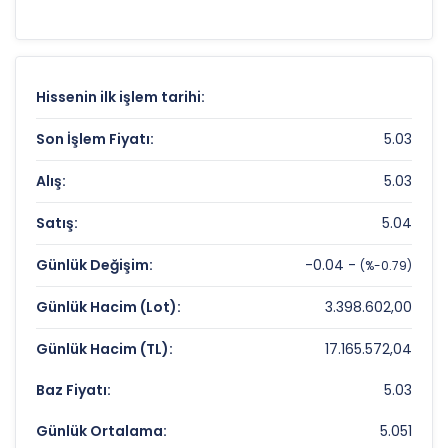
destek-direnç seviyelerini anlamak için
teknik
analiz
göstergeleri önemli bir araçtır. Hissenin
8 TL
olan 52 haftalık zirvesi ve
4.94 TL
olan dip
seviyesi, analistlerin
hedef fiyat
Hissenin ilk işlem tarihi:
belirlemelerinde referans noktaları olarak
kullanılır.
BUCIM
için detaylı indikatör
Son İşlem Fiyatı:
5.03
analizlerine
teknik analiz sayfamızdan
Alış:
5.03
ulaşabilirsiniz.
Satış:
5.04
BURSA CIMENTO Fiyat ve Getiri Karnesi
Günlük Değişim:
-0.04 -
(%-0.79)
Anlık Fiyat:
5,03 TL
Günlük Hacim (Lot):
3.398.602,00
Günlük Değişim:
-0,79%
Günlük Hacim (TL):
17.165.572,04
Yıllık Getiri:
%-37,12
Baz Fiyatı:
5.03
BURSA CIMENTO Değerleme Çarpanları
Günlük Ortalama:
5.051
Fiyat/Kazanç (F/K):
Veri Yok