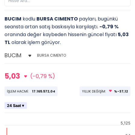
BUCIM
kodlu
BURSA CIMENTO
payları, bugünkü
seansta artan satış baskısıyla karşılaştı.
-0,79 %
oranında değer kaybeden hissenin güncel fiyatı
5,03
TL
olarak işlem görüyor.
BURSA CIMENTO
5,03
(-0,79 %)
İŞLEM HACMİ:
17.165.572,04
YILLIK DEĞİŞİM:
%-37,12
24 Saat ▾
5,125