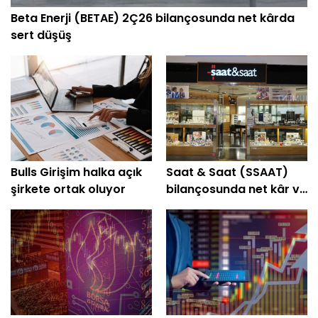
Beta Enerji (BETAE) 2Ç26 bilançosunda net kârda
sert düşüş
Bulls Girişim halka açık
Saat & Saat (SSAAT)
şirkete ortak oluyor
bilançosunda net kâr ve
hasılatta artış