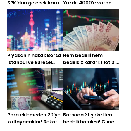
SPK'dan gelecek kararı
Yüzde 4000’e varan
bekliyor! Güncel liste
bedelsiz listesi
Piyasanın nabzı: Borsa
Hem bedelli hem
İstanbul ve küresel
bedelsiz kararı: 1 lot 3’e
piyasalarda gün
çıkıyor
başlarken (15 Haziran)
Para eklemeden 20'ye
Borsada 31 şirketten
katlayacaklar! Rekor
bedelli hamlesi! Güncel
bedelsiz için sıraya
tam liste