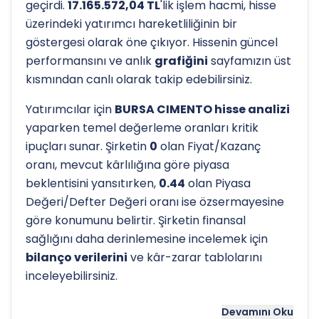
geçirdi.
17.165.572,04 TL
'lik işlem hacmi, hisse
üzerindeki yatırımcı hareketliliğinin bir
göstergesi olarak öne çıkıyor. Hissenin güncel
performansını ve anlık
grafiğini
sayfamızın üst
kısmından canlı olarak takip edebilirsiniz.
Yatırımcılar için
BURSA CIMENTO hisse analizi
yaparken temel değerleme oranları kritik
ipuçları sunar. Şirketin
0
olan Fiyat/Kazanç
oranı, mevcut kârlılığına göre piyasa
beklentisini yansıtırken,
0.44
olan Piyasa
Değeri/Defter Değeri oranı ise özsermayesine
göre konumunu belirtir. Şirketin finansal
sağlığını daha derinlemesine incelemek için
bilanço verilerini
ve kâr-zarar tablolarını
inceleyebilirsiniz.
Hissenin uzun vadeli trendini ve potansiyel
Devamını Oku