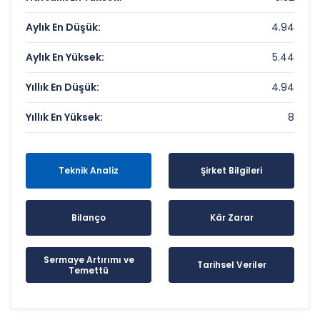
Aylık En Düşük:
4.94
Aylık En Yüksek:
5.44
Yıllık En Düşük:
4.94
Yıllık En Yüksek:
8
Teknik Analiz
Şirket Bilgileri
Bilanço
Kâr Zarar
Sermaye Artırımı ve
Tarihsel Veriler
Temettü