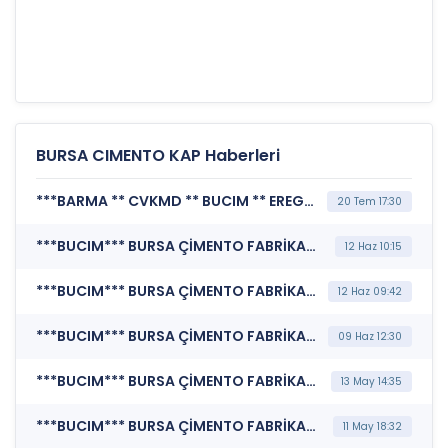
BURSA CIMENTO KAP Haberleri
***BARMA ** CVKMD ** BUCIM ** EREGL*** MERKEZİ KAYIT KURULUŞU A.Ş. (Borsada İşlem Gören Tipe Dönüşüm Duyurusu)
20 Tem 17:30
***BUCIM*** BURSA ÇİMENTO FABRİKASI A.Ş. (Sermaye Artırımından Elde Edilecek - Edilen Fonun Kullanımına İlişkin Rapor)
12 Haz 10:15
***BUCIM*** BURSA ÇİMENTO FABRİKASI A.Ş. (Sermaye Artırımı - Azaltımı İşlemlerine İlişkin Bildirim)
12 Haz 09:42
***BUCIM*** BURSA ÇİMENTO FABRİKASI A.Ş. (Özel Durum Açıklaması (Genel))
09 Haz 12:30
***BUCIM*** BURSA ÇİMENTO FABRİKASI A.Ş. (Şirket Genel Bilgi Formu)
13 May 14:35
***BUCIM*** BURSA ÇİMENTO FABRİKASI A.Ş. (Sorumluluk Beyanı (Konsolide))
11 May 18:32