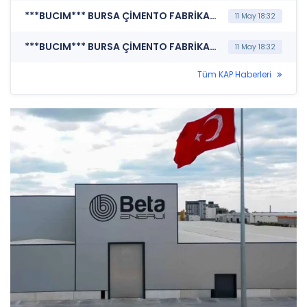
***BUCIM*** BURSA ÇİMENTO FABRİKASI A.Ş. (Faaliyet Raporu (Konsolide))
11 May 18:32
***BUCIM*** BURSA ÇİMENTO FABRİKASI A.Ş. (Finansal Rapor)
11 May 18:32
Tüm KAP Haberleri