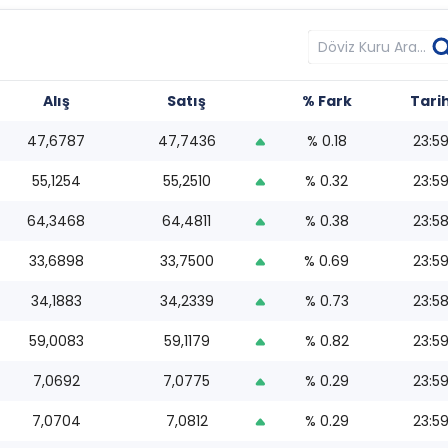
Alış
Satış
% Fark
Tari
47,6787
47,7436
% 0.18
23:5
55,1254
55,2510
% 0.32
23:5
64,3468
64,4811
% 0.38
23:5
33,6898
33,7500
% 0.69
23:5
34,1883
34,2339
% 0.73
23:5
59,0083
59,1179
% 0.82
23:5
7,0692
7,0775
% 0.29
23:5
7,0704
7,0812
% 0.29
23:5