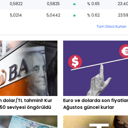
0,5822
0,5825
% 0.65
23:4
5,0214
5,0442
% 0.62
23:5
Tüm Döviz Kurları
n dolar/TL tahmini! Kur
Euro ve dolarda son fiyatlar
,50 seviyesi öngörüldü
Ağustos güncel kurlar