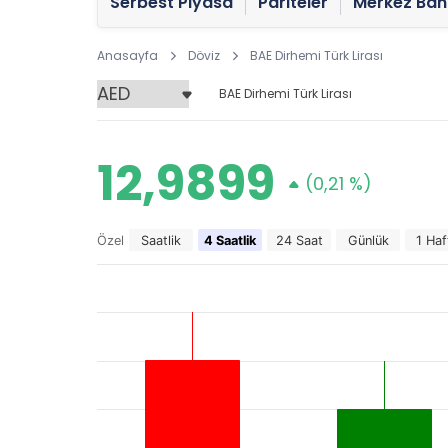
Serbest Piyasa
Pariteler
Merkez Ban
Anasayfa
Döviz
BAE Dirhemi Türk Lirası
BAE Dirhemi Türk Lirası
12,9899
(0,21 %)
Özel
Saatlik
4 Saatlik
24 Saat
Günlük
1 Haf