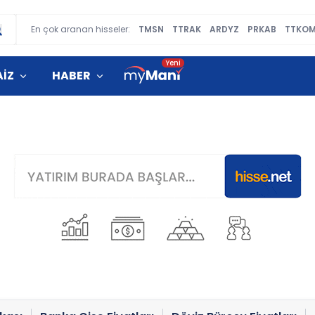
En çok aranan hisseler:
TMSN
TTRAK
ARDYZ
PRKAB
TTKO
AİZ
HABER