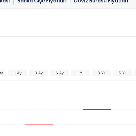
kası
Banka Gişe Fiyatları
Döviz Bürosu Fiyatları
ta
1 Ay
3 Ay
6 Ay
1 Yıl
3 Yıl
5 Yıl