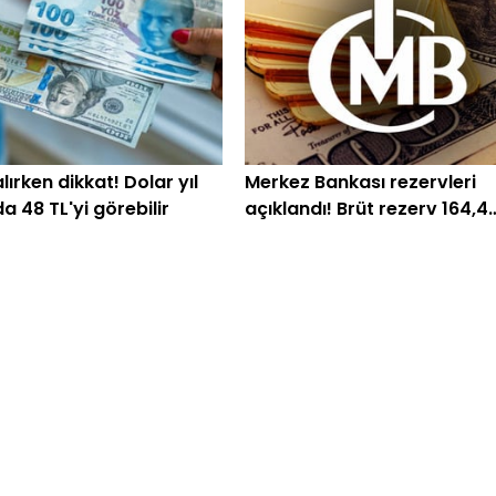
lırken dikkat! Dolar yıl
Merkez Bankası rezervleri
 48 TL'yi görebilir
açıklandı! Brüt rezerv 164,4
milyar dolara çıktı