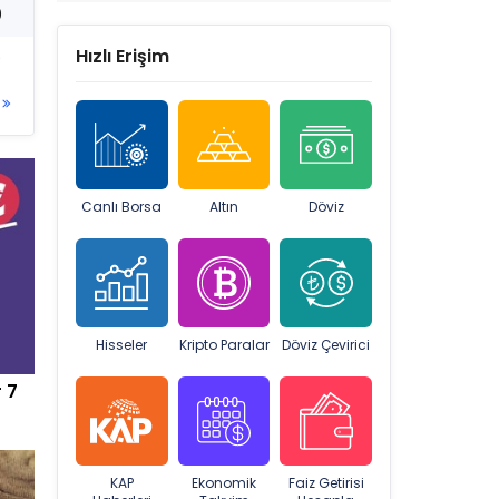
0
Hızlı Erişim
9
Canlı Borsa
Altın
Döviz
Hisseler
Kripto Paralar
Döviz Çevirici
 7
KAP
Ekonomik
Faiz Getirisi