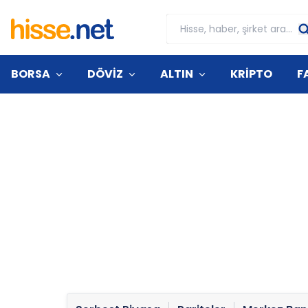
BORSA
DÖVİZ
ALTIN
KRİPTO
F