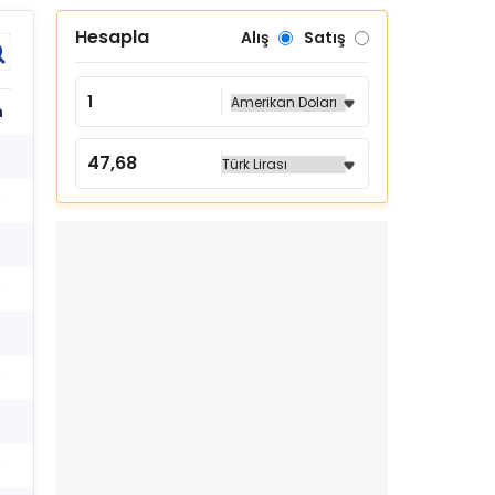
Hesapla
Alış
Satış
h
9
9
8
9
8
9
9
9