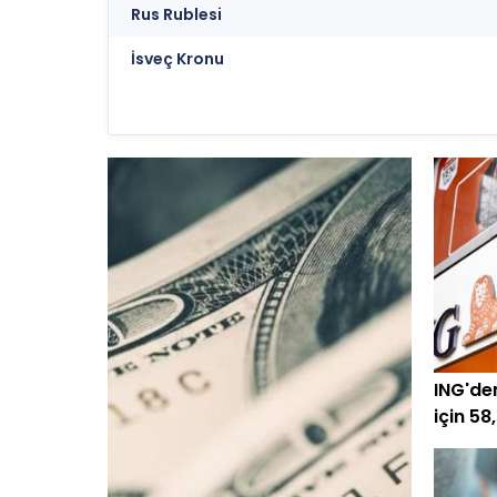
Rus Rublesi
İsveç Kronu
ING'de
için 58