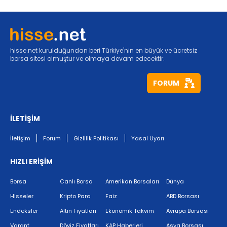
hisse.net kurulduğundan beri Türkiye'nin en büyük ve ücretsiz
borsa sitesi olmuştur ve olmaya devam edecektir.
FORUM
İLETİŞİM
İletişim
Forum
Gizlilik Politikası
Yasal Uyarı
HIZLI ERİŞİM
Borsa
Canlı Borsa
Amerikan Borsaları
Dünya
Hisseler
Kripto Para
Faiz
ABD Borsası
Endeksler
Altın Fiyatları
Ekonomik Takvim
Avrupa Borsası
Varant
Döviz Fiyatları
KAP Haberleri
Asya Borsası