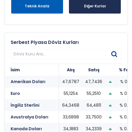
Teknik Analiz
Diğer Kurlar
Serbest Piyasa Döviz Kurları
İsim
Alış
Satış
% Far
Amerikan Doları
47,6787
47,7436
% 0.18
Euro
55,1254
55,2510
% 0.3
İngiliz Sterlini
64,3468
64,4811
% 0.3
Avustralya Doları
33,6898
33,7500
% 0.6
Kanada Doları
34,1883
34,2339
% 0.7