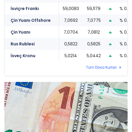
İsviçre Frankı
59,0083
59,1179
% 0.8
Çin Yuanı Offshore
7,0692
7,0775
% 0.2
Çin Yuanı
7,0704
7,0812
% 0.2
Rus Rublesi
0,5822
0,5825
% 0.6
İsveç Kronu
5,0214
5,0442
% 0.6
Tüm Döviz Kurları