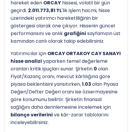
hareket eden
ORCAY
hissesi, volatil bir gün
geçirdi.
2.011.773,81 TL
'lik işlem hacmi, hisse
üzerindeki yatırımcı hareketliliğinin bir
göstergesi olarak öne çıkıyor. Hissenin güncel
performansını ve anlık
grafiğini
sayfamızın üst
kısmından canlı olarak takip edebilirsiniz.
Yatırımcılar için
ORCAY ORTAKOY CAY SANAYI
hisse analizi
yaparken temel değerleme
oranları kritik ipuçları sunar. Şirketin
0
olan
Fiyat/Kazanç oranı, mevcut kârlılığına göre
piyasa beklentisini yansıtırken,
1.03
olan Piyasa
Değeri/Defter Değeri oranı ise özsermayesine
göre konumunu belirtir. Şirketin finansal
sağlığını daha derinlemesine incelemek için
bilanço verilerini
ve kâr-zarar tablolarını
inceleyebilirsiniz.