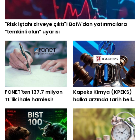
"Risk iştahı zirveye çıktı"! BofA'dan yatırımcılara
"temkinli olun" uyarısı
FONET'ten 137,7 milyon
Kapeks Kimya (KPEKS)
TL'lik ihale hamlesi!
halka arzında tarih belli
oldu! Geri sayım başladı