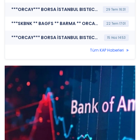
***ORCAY*** BORSA İSTANBUL BISTECH DEVRE KESİCİ UYGULAMASI (Pay Bazında Devre Kesici Bildirimi)
29 Tem 16:31
***SKBNK ** BAGFS ** BARMA ** ORCAY ** AYES ** ENDAE*** MERKEZİ KAYIT KURULUŞU A.Ş. (Borsada İşlem Gören Tipe Dönüşüm Duyurusu)
22 Tem 17:01
***ORCAY*** BORSA İSTANBUL BISTECH DEVRE KESİCİ UYGULAMASI (Pay Bazında Devre Kesici Bildirimi)
15 Haz 14:53
Tüm KAP Haberleri