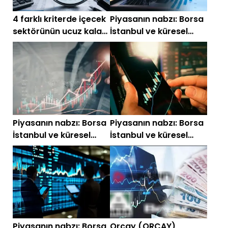
4 farklı kriterde içecek
Piyasanın nabzı: Borsa
sektörünün ucuz kalan
İstanbul ve küresel
hisseleri
piyasalarda gün
başlarken (7 Mayıs)
Piyasanın nabzı: Borsa
Piyasanın nabzı: Borsa
İstanbul ve küresel
İstanbul ve küresel
piyasalarda gün
piyasalarda gün
başlarken (28 Nisan
başlarken (27 Nisan
2026)
2026)
Piyasanın nabzı: Borsa
Orçay (ORCAY)