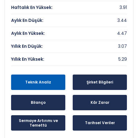
Haftalık En Yüksek:
3.91
Aylık En Düşük:
3.44
Aylık En Yüksek:
4.47
Yıllık En Düşük:
3.07
Yıllık En Yüksek:
5.29
Teknik Analiz
Şirket Bilgileri
Bilanço
Kâr Zarar
Sermaye Artırımı ve
Tarihsel Veriler
Temettü