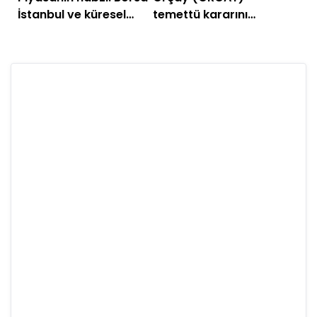
İstanbul ve küresel
temettü kararını
piyasalarda gün
açıkladı
başlarken (21 Nisan
2026)