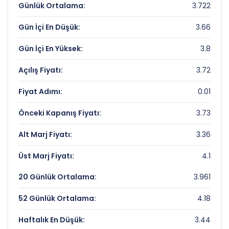
ORCAY ORTAKOY CAY SANAYI Değerleme
Günlük Ortalama:
3.722
Çarpanları
Gün İçi En Düşük:
3.66
Fiyat/Kazanç (F/K):
Veri Yok
Gün İçi En Yüksek:
3.8
Piyasa Değeri/Defter Değeri (PD/DD):
1.03
Açılış Fiyatı:
3.72
ORCAY ORTAKOY CAY SANAYI Rekorlar ve
Fiyat Adımı:
0.01
Önemli Seviyeler
Önceki Kapanış Fiyatı:
3.73
Bugün Gördüğü En Yüksek Fiyat:
3.8 TL
Alt Marj Fiyatı:
3.36
Son 1 Yılın Zirvesi:
5.29 TL
Üst Marj Fiyatı:
4.1
Son 1 Yılın Dibi:
3.07 TL
20 Günlük Ortalama:
3.961
52 Günlük Ortalama:
4.18
Haftalık En Düşük:
3.44