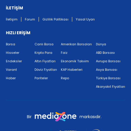
İLETİŞİM
İletişim
Forum
Gizlilik Politikası
Yasal Uyarı
HIZLI ERİŞİM
Borsa
Canlı Borsa
Amerikan Borsaları
Dünya
Hisseler
Kripto Para
Faiz
ABD Borsası
Endeksler
Altın Fiyatları
Ekonomik Takvim
Avrupa Borsası
Varant
Döviz Fiyatları
KAP Haberleri
Asya Borsası
Haber
Pariteler
Repo
Türkiye Borsası
Akaryakıt Fiyatları
Bir
markasıdır.