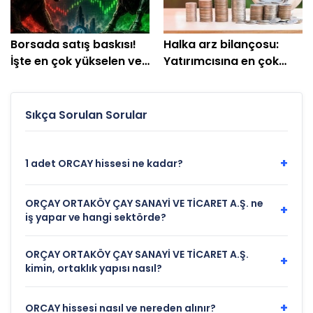
Borsada satış baskısı!
Halka arz bilançosu:
İşte en çok yükselen ve
Yatırımcısına en çok
düşen hisseler
kazandıranlar belli oldu
Sıkça Sorulan Sorular
+
1 adet ORCAY hissesi ne kadar?
ORÇAY ORTAKÖY ÇAY SANAYİ VE TİCARET A.Ş. ne
+
iş yapar ve hangi sektörde?
ORÇAY ORTAKÖY ÇAY SANAYİ VE TİCARET A.Ş.
+
kimin, ortaklık yapısı nasıl?
+
ORCAY hissesi nasıl ve nereden alınır?