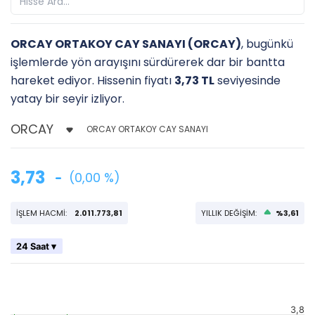
ORCAY ORTAKOY CAY SANAYI (ORCAY)
, bugünkü
işlemlerde yön arayışını sürdürerek dar bir bantta
hareket ediyor. Hissenin fiyatı
3,73 TL
seviyesinde
yatay bir seyir izliyor.
ORCAY ORTAKOY CAY SANAYI
3,73
(0,00 %)
İŞLEM HACMİ:
2.011.773,81
YILLIK DEĞİŞİM:
%3,61
24 Saat ▾
3,8