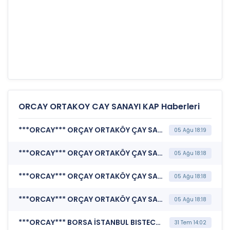
ORCAY ORTAKOY CAY SANAYI KAP Haberleri
***ORCAY*** ORÇAY ORTAKÖY ÇAY SANAYİ VE TİCARET A.Ş. (Katılım Finansı İlkeleri Bilgi Formu )
05 Ağu 18:19
***ORCAY*** ORÇAY ORTAKÖY ÇAY SANAYİ VE TİCARET A.Ş. (Sorumluluk Beyanı (Konsolide Olmayan))
05 Ağu 18:18
***ORCAY*** ORÇAY ORTAKÖY ÇAY SANAYİ VE TİCARET A.Ş. (Faaliyet Raporu (Konsolide Olmayan))
05 Ağu 18:18
***ORCAY*** ORÇAY ORTAKÖY ÇAY SANAYİ VE TİCARET A.Ş. (Finansal Rapor )
05 Ağu 18:18
***ORCAY*** BORSA İSTANBUL BISTECH DEVRE KESİCİ UYGULAMASI (Pay Bazında Devre Kesici Bildirimi)
31 Tem 14:02