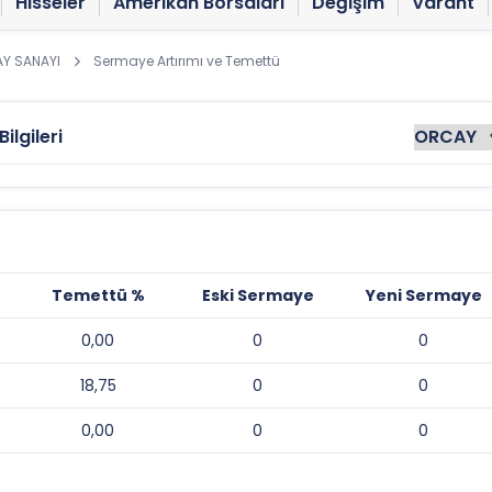
Hisseler
Amerikan Borsaları
Değişim
Varant
Y SANAYI
Sermaye Artırımı ve Temettü
lgileri
Temettü %
Eski Sermaye
Yeni Sermaye
0,00
0
0
18,75
0
0
0,00
0
0