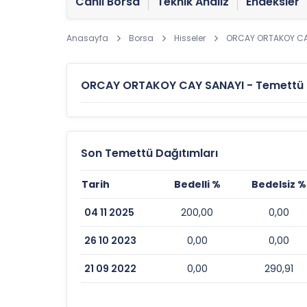
Canlı Borsa
Teknik Analiz
Endeksler
Anasayfa
Borsa
Hisseler
ORCAY ORTAKOY CA
ORCAY ORTAKOY CAY SANAYI - Temettü Bi
Son Temettü Dağıtımları
Tarih
Bedelli %
Bedelsiz %
04 11 2025
200,00
0,00
26 10 2023
0,00
0,00
21 09 2022
0,00
290,91