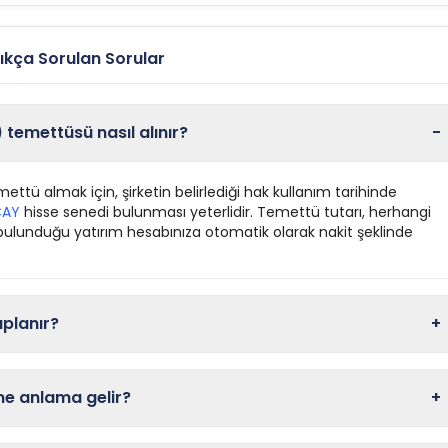
ça Sorulan Sorular
emettüsü nasıl alınır?
-
ttü almak için, şirketin belirlediği hak kullanım tarihinde
CAY
hisse senedi bulunması yeterlidir. Temettü tutarı, herhangi
 bulunduğu yatırım hesabınıza otomatik olarak nakit şeklinde
aplanır?
+
 ne anlama gelir?
+