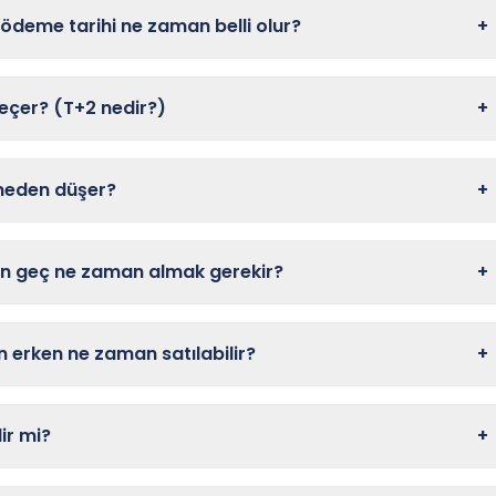
eme tarihi ne zaman belli olur?
+
çer? (T+2 nedir?)
+
 neden düşer?
+
en geç ne zaman almak gerekir?
+
 erken ne zaman satılabilir?
+
ir mi?
+