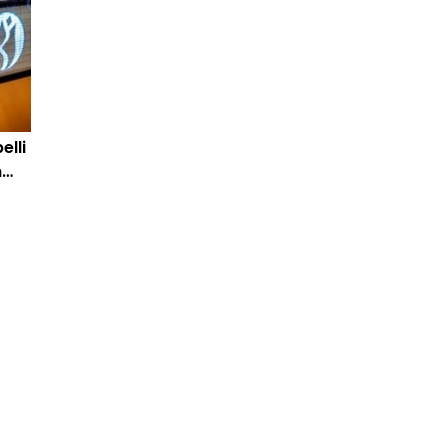
elli
n