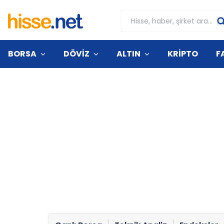
BORSA
DÖVİZ
ALTIN
KRİPTO
F