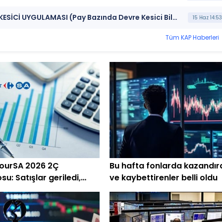
***ORCAY*** BORSA İSTANBUL BISTECH DEVRE KESİCİ UYGULAMASI (Pay Bazında Devre Kesici Bildirimi)
15 Haz 14:53
Tüm KAP Haberleri
ourSA 2026 2Ç
Bu hafta fonlarda kazandır
su: Satışlar geriledi,
ve kaybettirenler belli oldu
açıklandı