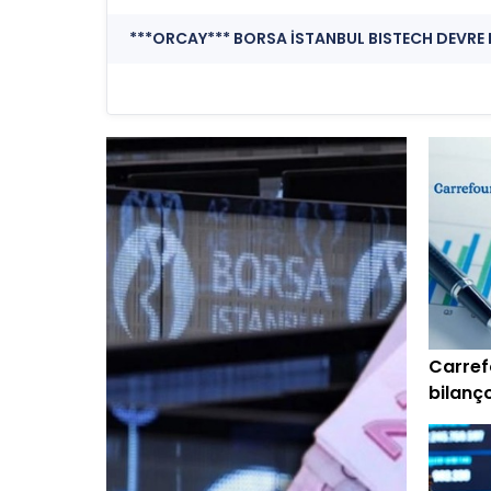
Carref
bilanço
zarar 