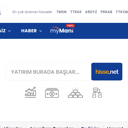
En çok aranan hisseler:
TMSN
TTRAK
ARDYZ
PRKAB
TTKO
AİZ
HABER