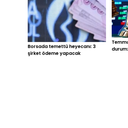
Temmuz
Borsada temettü heyecanı: 3
durum:
şirket ödeme yapacak
oldu