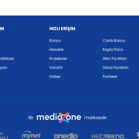
İM
HIZLI ERİŞİM
Borsa
Canlı Borsa
Hisseler
Kripto Para
Politikası
Endeksler
Altın Fiyatları
yarı
Varant
Döviz Fiyatları
Haber
Pariteler
Bir
markasıdır.