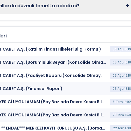
larda düzenli temettü ödedi mi?
+
eri
RET A.Ş. (Katılım Finansı İlkeleri Bilgi Formu )
05 Ağu 18:19
***ORCAY*** ORÇAY ORTAKÖY ÇAY SANAYİ VE TİCARET A.Ş. (Sorumluluk Beyanı (Konsolide Olmayan))
05 Ağu 18:18
***ORCAY*** ORÇAY ORTAKÖY ÇAY SANAYİ VE TİCARET A.Ş. (Faaliyet Raporu (Konsolide Olmayan))
05 Ağu 18:18
CARET A.Ş. (Finansal Rapor )
05 Ağu 18:18
***ORCAY*** BORSA İSTANBUL BISTECH DEVRE KESİCİ UYGULAMASI (Pay Bazında Devre Kesici Bildirimi)
31 Tem 14:02
***ORCAY*** BORSA İSTANBUL BISTECH DEVRE KESİCİ UYGULAMASI (Pay Bazında Devre Kesici Bildirimi)
29 Tem 16:31
***SKBNK ** BAGFS ** BARMA ** ORCAY ** AYES ** ENDAE*** MERKEZİ KAYIT KURULUŞU A.Ş. (Borsada İşlem Gören Tipe Dönüşüm Duyurusu)
22 Tem 17:01