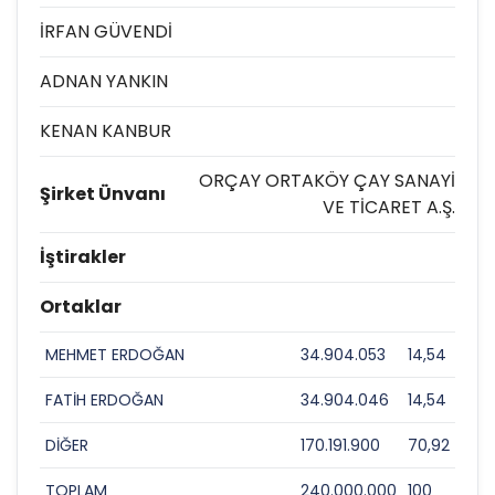
İRFAN GÜVENDİ
ADNAN YANKIN
KENAN KANBUR
ORÇAY ORTAKÖY ÇAY SANAYİ
Şirket Ünvanı
VE TİCARET A.Ş.
İştirakler
Ortaklar
MEHMET ERDOĞAN
34.904.053
14,54
FATİH ERDOĞAN
34.904.046
14,54
DİĞER
170.191.900
70,92
TOPLAM
240.000.000
100