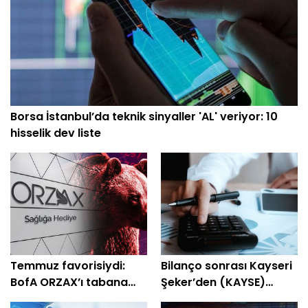
Borsa İstanbul’da teknik sinyaller 'AL' veriyor: 10
hisselik dev liste
Temmuz favorisiydi:
Bilanço sonrası Kayseri
BofA ORZAX’ı tabana
Şeker’den (KAYSE)
çekti
temettü kararı