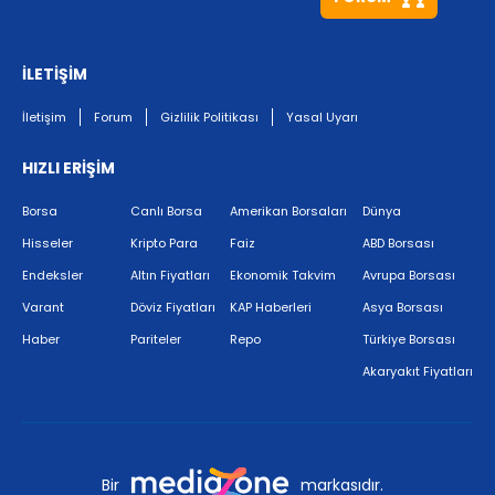
İLETİŞİM
İletişim
Forum
Gizlilik Politikası
Yasal Uyarı
HIZLI ERİŞİM
Borsa
Canlı Borsa
Amerikan Borsaları
Dünya
Hisseler
Kripto Para
Faiz
ABD Borsası
Endeksler
Altın Fiyatları
Ekonomik Takvim
Avrupa Borsası
Varant
Döviz Fiyatları
KAP Haberleri
Asya Borsası
Haber
Pariteler
Repo
Türkiye Borsası
Akaryakıt Fiyatları
Bir
markasıdır.