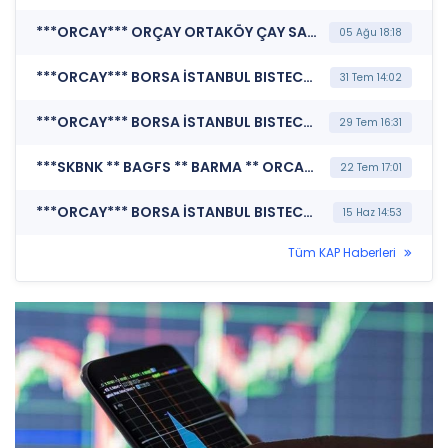
***ORCAY*** ORÇAY ORTAKÖY ÇAY SANAYİ VE TİCARET A.Ş. (Finansal Rapor )
05 Ağu 18:18
***ORCAY*** BORSA İSTANBUL BISTECH DEVRE KESİCİ UYGULAMASI (Pay Bazında Devre Kesici Bildirimi)
31 Tem 14:02
***ORCAY*** BORSA İSTANBUL BISTECH DEVRE KESİCİ UYGULAMASI (Pay Bazında Devre Kesici Bildirimi)
29 Tem 16:31
***SKBNK ** BAGFS ** BARMA ** ORCAY ** AYES ** ENDAE*** MERKEZİ KAYIT KURULUŞU A.Ş. (Borsada İşlem Gören Tipe Dönüşüm Duyurusu)
22 Tem 17:01
***ORCAY*** BORSA İSTANBUL BISTECH DEVRE KESİCİ UYGULAMASI (Pay Bazında Devre Kesici Bildirimi)
15 Haz 14:53
Tüm KAP Haberleri