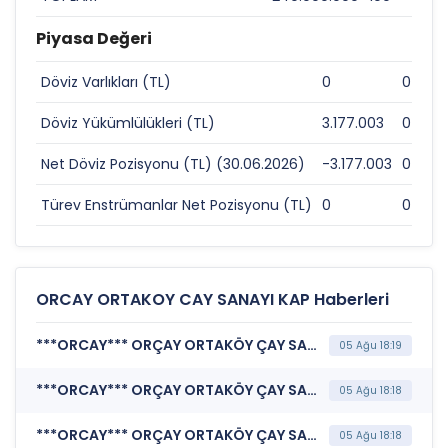
Piyasa Değeri
Döviz Varlıkları (TL)
0
0
Döviz Yükümlülükleri (TL)
3.177.003
0
Net Döviz Pozisyonu (TL) (30.06.2026)
-3.177.003
0
Türev Enstrümanlar Net Pozisyonu (TL)
0
0
ORCAY ORTAKOY CAY SANAYI KAP Haberleri
***ORCAY*** ORÇAY ORTAKÖY ÇAY SANAYİ VE TİCARET A.Ş. (Katılım Finansı İlkeleri Bilgi Formu )
05 Ağu 18:19
***ORCAY*** ORÇAY ORTAKÖY ÇAY SANAYİ VE TİCARET A.Ş. (Sorumluluk Beyanı (Konsolide Olmayan))
05 Ağu 18:18
***ORCAY*** ORÇAY ORTAKÖY ÇAY SANAYİ VE TİCARET A.Ş. (Faaliyet Raporu (Konsolide Olmayan))
05 Ağu 18:18