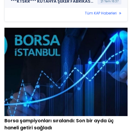
***KTSKR*** KÜTAHYA ŞEKER FABRİKASI A.Ş. (Kayıtlı Sermaye Tavanı İşlemlerine İlişkin Bildirim)
21 Tem 16:37
Tüm KAP Haberleri
Borsa şampiyonları sıralandı: Son bir ayda üç
haneli getiri sağladı