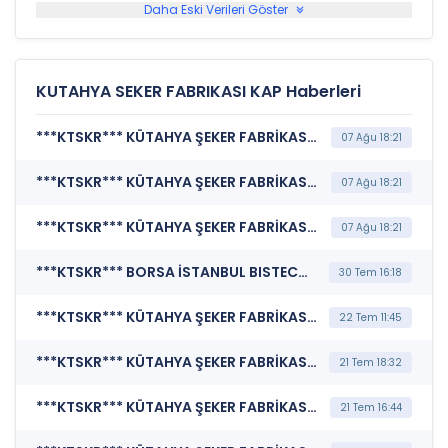
Daha Eski Verileri Göster
KUTAHYA SEKER FABRIKASI KAP Haberleri
***KTSKR*** KÜTAHYA ŞEKER FABRİKASI A.Ş. (Sorumluluk Beyanı (Konsolide Olmayan))
07 Ağu 18:21
***KTSKR*** KÜTAHYA ŞEKER FABRİKASI A.Ş. (Faaliyet Raporu (Konsolide Olmayan))
07 Ağu 18:21
***KTSKR*** KÜTAHYA ŞEKER FABRİKASI A.Ş. (Finansal Rapor )
07 Ağu 18:21
***KTSKR*** BORSA İSTANBUL BISTECH DEVRE KESİCİ UYGULAMASI (Pay Bazında Devre Kesici Bildirimi)
30 Tem 16:18
***KTSKR*** KÜTAHYA ŞEKER FABRİKASI A.Ş. (Esas Sözleşme)
22 Tem 11:45
***KTSKR*** KÜTAHYA ŞEKER FABRİKASI A.Ş. (Bağımsız Denetim Kuruluşunun Belirlenmesi)
21 Tem 18:32
***KTSKR*** KÜTAHYA ŞEKER FABRİKASI A.Ş. (Esas Sözleşme Tadili)
21 Tem 16:44