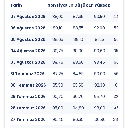
Tarih
Son Fiyat
En Düşük
En Yüksek
Ha
07 Ağustos 2026
88,00
87,35
90,50
44.753
06 Ağustos 2026
89,10
88,55
92,00
59.356
05 Ağustos 2026
88,65
88,10
91,25
50.143.
04 Ağustos 2026
89,75
88,90
90,60
35.257
03 Ağustos 2026
89,75
88,50
93,45
66.517
31 Temmuz 2026
87,25
84,85
90,00
56.258
30 Temmuz 2026
85,50
85,50
92,30
69.121.
29 Temmuz 2026
90,70
90,70
95,70
32.784
28 Temmuz 2026
95,00
94,80
98,00
45.019
27 Temmuz 2026
96,45
96,35
100,90
38.860