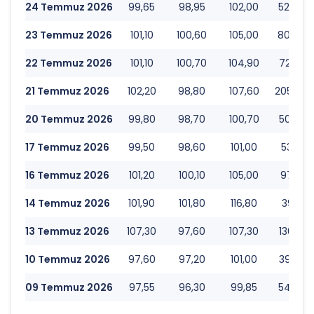
24 Temmuz 2026
99,65
98,95
102,00
52.481
23 Temmuz 2026
101,10
100,60
105,00
80.693
22 Temmuz 2026
101,10
100,70
104,90
72.977
21 Temmuz 2026
102,20
98,80
107,60
205.905
20 Temmuz 2026
99,80
98,70
100,70
50.625
17 Temmuz 2026
99,50
98,60
101,00
53.596.
16 Temmuz 2026
101,20
100,10
105,00
97.014.
14 Temmuz 2026
101,90
101,80
116,80
391.112
13 Temmuz 2026
107,30
97,60
107,30
136.819
10 Temmuz 2026
97,60
97,20
101,00
39.238
09 Temmuz 2026
97,55
96,30
99,85
54.270