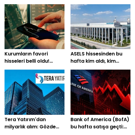
Kurumların favori
ASELS hissesinden bu
hisseleri belli oldu!
hafta kim aldı, kim
Yüzde 200'e yakın getiri
sattı?
bekleniyor
Tera Yatırım'dan
Bank of America (BofA)
milyarlık alım: Gözde
bu hafta satışa geçti:
hisseleri belli oldu
EREGL ve SASA listede