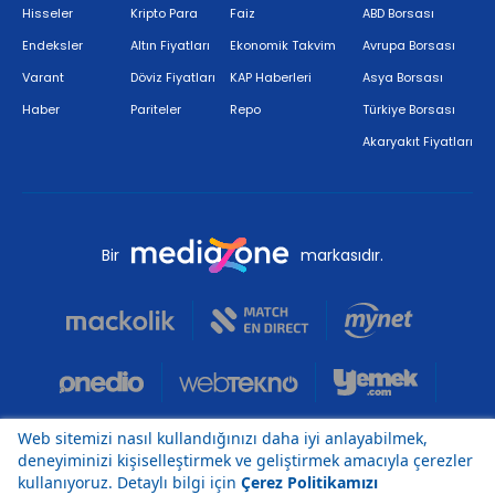
Hisseler
Kripto Para
Faiz
ABD Borsası
Endeksler
Altın Fiyatları
Ekonomik Takvim
Avrupa Borsası
Varant
Döviz Fiyatları
KAP Haberleri
Asya Borsası
Haber
Pariteler
Repo
Türkiye Borsası
Akaryakıt Fiyatları
Bir
markasıdır.