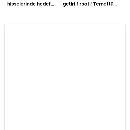
hisselerinde hedef
getiri fırsatı! Temettü
fiyatları düşürdü!
verimi yüksek olan 10
hisse