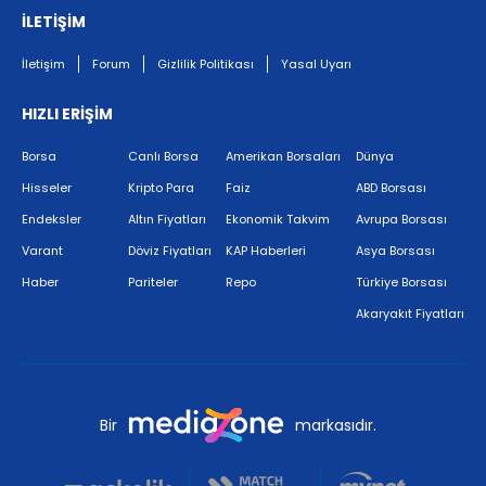
İLETİŞİM
İletişim
Forum
Gizlilik Politikası
Yasal Uyarı
HIZLI ERİŞİM
Borsa
Canlı Borsa
Amerikan Borsaları
Dünya
Hisseler
Kripto Para
Faiz
ABD Borsası
Endeksler
Altın Fiyatları
Ekonomik Takvim
Avrupa Borsası
Varant
Döviz Fiyatları
KAP Haberleri
Asya Borsası
Haber
Pariteler
Repo
Türkiye Borsası
Akaryakıt Fiyatları
Bir
markasıdır.