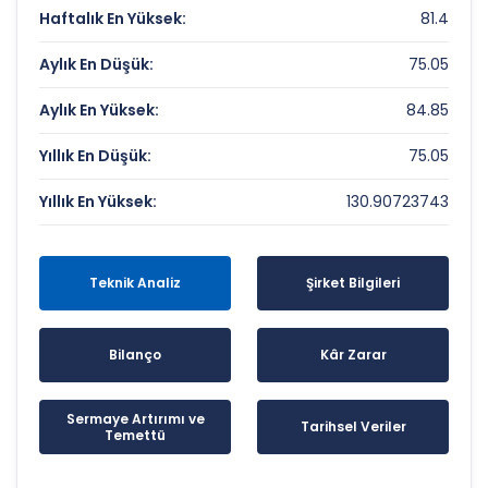
Haftalık En Yüksek:
81.4
Aylık En Düşük:
75.05
Aylık En Yüksek:
84.85
Yıllık En Düşük:
75.05
Yıllık En Yüksek:
130.90723743
Teknik Analiz
Şirket Bilgileri
Bilanço
Kâr Zarar
Sermaye Artırımı ve
Tarihsel Veriler
Temettü