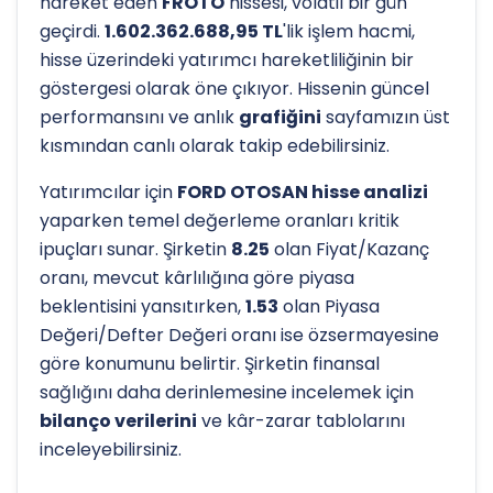
hareket eden
FROTO
hissesi, volatil bir gün
geçirdi.
1.602.362.688,95 TL
'lik işlem hacmi,
hisse üzerindeki yatırımcı hareketliliğinin bir
göstergesi olarak öne çıkıyor. Hissenin güncel
performansını ve anlık
grafiğini
sayfamızın üst
kısmından canlı olarak takip edebilirsiniz.
Yatırımcılar için
FORD OTOSAN hisse analizi
yaparken temel değerleme oranları kritik
ipuçları sunar. Şirketin
8.25
olan Fiyat/Kazanç
oranı, mevcut kârlılığına göre piyasa
beklentisini yansıtırken,
1.53
olan Piyasa
Değeri/Defter Değeri oranı ise özsermayesine
göre konumunu belirtir. Şirketin finansal
sağlığını daha derinlemesine incelemek için
bilanço verilerini
ve kâr-zarar tablolarını
inceleyebilirsiniz.