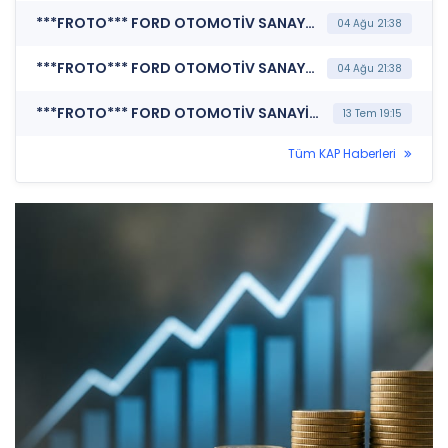
***FROTO*** FORD OTOMOTİV SANAYİ A.Ş. (Faaliyet Raporu (Konsolide))
04 Ağu 21:38
***FROTO*** FORD OTOMOTİV SANAYİ A.Ş. (Finansal Rapor)
04 Ağu 21:38
***FROTO*** FORD OTOMOTİV SANAYİ A.Ş. (Finansal Takvim)
13 Tem 19:15
Tüm KAP Haberleri