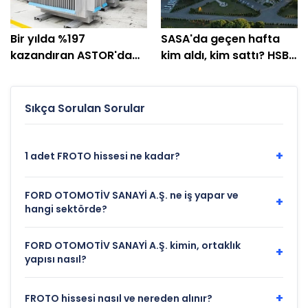
Bir yılda %197
SASA'da geçen hafta
kazandıran ASTOR'da
kim aldı, kim sattı? HSBC
geçen hafta BofA %21
%64'ünü topladı
pay aldı!
Sıkça Sorulan Sorular
+
1 adet FROTO hissesi ne kadar?
FORD OTOMOTİV SANAYİ A.Ş. ne iş yapar ve
+
hangi sektörde?
FORD OTOMOTİV SANAYİ A.Ş. kimin, ortaklık
+
yapısı nasıl?
+
FROTO hissesi nasıl ve nereden alınır?