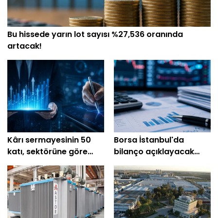
Bu hissede yarın lot sayısı %27,536 oranında
artacak!
Kârı sermayesinin 50
Borsa İstanbul'da
katı, sektörüne göre
bilanço açıklayacak
ucuz hisseler!
şirketler! (10-14
Ağustos)