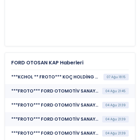
FORD OTOSAN KAP Haberleri
***KCHOL ** FROTO*** KOÇ HOLDİNG A.Ş. (Finansal Duran Varlık Edinimi)
07 Ağu 18:15
***FROTO*** FORD OTOMOTİV SANAYİ A.Ş. (Özel Durum Açıklaması (Genel))
04 Ağu 21:45
***FROTO*** FORD OTOMOTİV SANAYİ A.Ş. (Katılım Finansı İlkeleri Bilgi Formu )
04 Ağu 21:39
***FROTO*** FORD OTOMOTİV SANAYİ A.Ş. (Geleceğe Dönük Değerlendirmeler)
04 Ağu 21:39
***FROTO*** FORD OTOMOTİV SANAYİ A.Ş. (Sorumluluk Beyanı (Konsolide))
04 Ağu 21:39