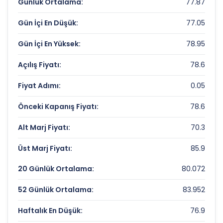
Günlük Ortalama:
77.87
Fiyat/Kazanç (F/K):
8.25
Gün İçi En Düşük:
77.05
Piyasa Değeri/Defter Değeri (PD/DD):
1.53
Gün İçi En Yüksek:
78.95
FORD OTOSAN Rekorlar ve Önemli
Seviyeler
Açılış Fiyatı:
78.6
Fiyat Adımı:
0.05
Bugün Gördüğü En Yüksek Fiyat:
78.95 TL
Son 1 Yılın Zirvesi:
130.90723743 TL
Önceki Kapanış Fiyatı:
78.6
Son 1 Yılın Dibi:
75.05 TL
Alt Marj Fiyatı:
70.3
Üst Marj Fiyatı:
85.9
20 Günlük Ortalama:
80.072
52 Günlük Ortalama:
83.952
Haftalık En Düşük:
76.9