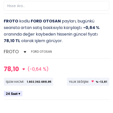
FROTO
kodlu
FORD OTOSAN
payları, bugünkü
seansta artan satış baskısıyla karşılaştı.
-0,64 %
oranında değer kaybeden hissenin güncel fiyatı
78,10 TL
olarak işlem görüyor.
FORD OTOSAN
78,10
(-0,64 %)
İŞLEM HACMİ:
1.602.362.688,95
YILLIK DEĞİŞİM:
%-12,81
24 Saat ▾