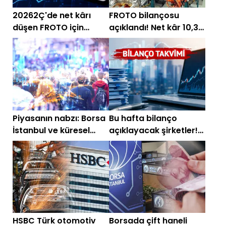
20262Ç'de net kârı
FROTO bilançosu
düşen FROTO için
açıklandı! Net kâr 10,3
güncel hedef fiyatlar
milyar TL'ye geriledi
Piyasanın nabzı: Borsa
Bu hafta bilanço
İstanbul ve küresel
açıklayacak şirketler!
piyasalarda gün
3-7 ağustos bilançolar
başlarken (5 Ağustos)
HSBC Türk otomotiv
Borsada çift haneli