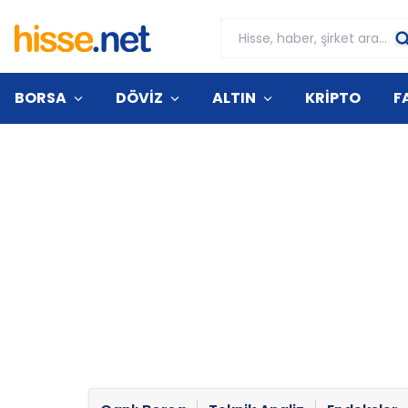
BORSA
DÖVİZ
ALTIN
KRİPTO
F