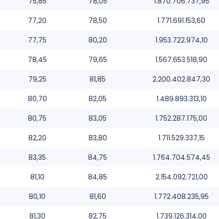
75,85
78,05
1.870.706.737,95
77,20
78,50
1.771.691.153,60
77,75
80,20
1.953.722.974,10
78,45
79,65
1.567.653.518,90
79,25
81,85
2.200.402.847,30
80,70
82,05
1.489.893.313,10
80,75
83,05
1.752.287.175,00
82,20
83,80
1.711.529.337,15
83,35
84,75
1.764.704.574,45
81,10
84,85
2.154.092.721,00
80,10
81,60
1.772.408.235,95
81,30
82,75
1.739.126.314,00