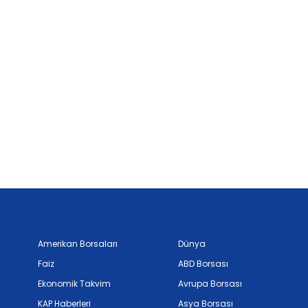
Amerikan Borsaları
Dünya
Faiz
ABD Borsası
Ekonomik Takvim
Avrupa Borsası
KAP Haberleri
Asya Borsası