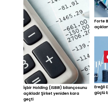
Forte B
açıklan
geçti
Ereğli 
İşbir Holding (ISBIR) bilançosunu
güçlü 
açıkladı! Şirket yeniden kara
415 art
geçti