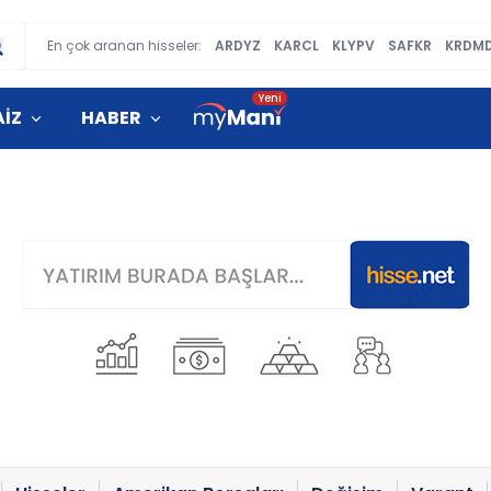
En çok aranan hisseler:
ARDYZ
KARCL
KLYPV
SAFKR
KRDM
AİZ
HABER