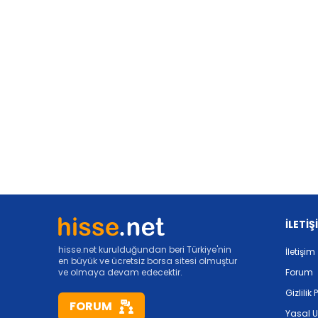
İLETİŞ
hisse.net kurulduğundan beri Türkiye'nin
İletişim
en büyük ve ücretsiz borsa sitesi olmuştur
ve olmaya devam edecektir.
Forum
Gizlilik 
FORUM
Yasal U