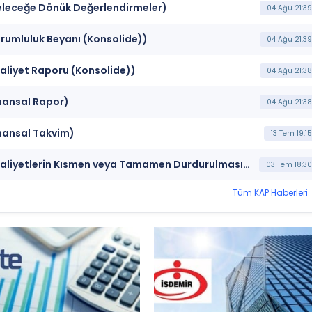
leceğe Dönük Değerlendirmeler)
04 Ağu 21:39
umluluk Beyanı (Konsolide))
04 Ağu 21:39
liyet Raporu (Konsolide))
04 Ağu 21:38
nansal Rapor)
04 Ağu 21:38
nansal Takvim)
13 Tem 19:15
***FROTO*** FORD OTOMOTİV SANAYİ A.Ş. (Faaliyetlerin Kısmen veya Tamamen Durdurulması ya da İmkansız Hale Gelmesi)
03 Tem 18:30
Tüm KAP Haberleri