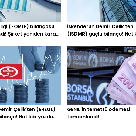
ilgi (FORTE) bilançosu
İskenderun Demir Çelik'ten
dı! Şirket yeniden kâra
(ISDMR) güçlü bilanço! Net 
yüzde 203 arttı
Demir Çelik'ten (EREGL)
GENIL'in temettü ödemesi
bilanço! Net kâr yüzde
tamamlandı!
tı