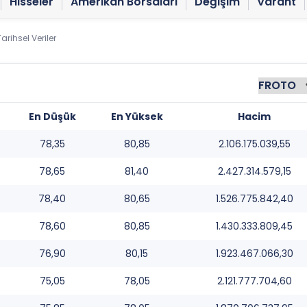
Hisseler
Amerikan Borsaları
Değişim
Varant
Tarihsel Veriler
En Düşük
En Yüksek
Hacim
78,35
80,85
2.106.175.039,55
78,65
81,40
2.427.314.579,15
78,40
80,65
1.526.775.842,40
78,60
80,85
1.430.333.809,45
76,90
80,15
1.923.467.066,30
75,05
78,05
2.121.777.704,60