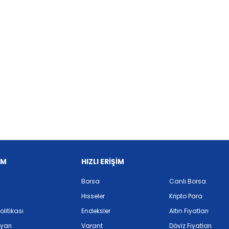
İM
HIZLI ERİŞİM
Borsa
Canlı Borsa
Hisseler
Kripto Para
Politikası
Endeksler
Altın Fiyatları
yarı
Varant
Döviz Fiyatları