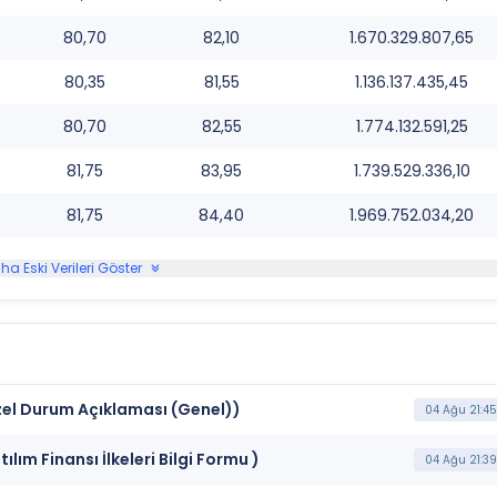
80,70
82,10
1.670.329.807,65
80,35
81,55
1.136.137.435,45
80,70
82,55
1.774.132.591,25
81,75
83,95
1.739.529.336,10
81,75
84,40
1.969.752.034,20
ha Eski Verileri Göster
el Durum Açıklaması (Genel))
04 Ağu 21:45
m Finansı İlkeleri Bilgi Formu )
04 Ağu 21:39