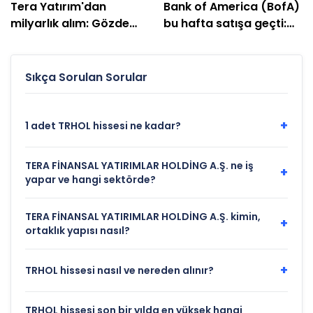
Tera Yatırım'dan
Bank of America (BofA)
milyarlık alım: Gözde
bu hafta satışa geçti:
hisseleri belli oldu
EREGL ve SASA listede
Sıkça Sorulan Sorular
+
1 adet TRHOL hissesi ne kadar?
TERA FİNANSAL YATIRIMLAR HOLDİNG A.Ş. ne iş
+
yapar ve hangi sektörde?
TERA FİNANSAL YATIRIMLAR HOLDİNG A.Ş. kimin,
+
ortaklık yapısı nasıl?
+
TRHOL hissesi nasıl ve nereden alınır?
TRHOL hissesi son bir yılda en yüksek hangi