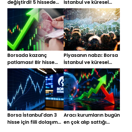
değiştirdi! 5 hissede
İstanbul ve küresel
özel emir işlemi
piyasalarda gün
başlarken (31 Temmuz
2026)
Borsada kazanç
Piyasanın nabzı: Borsa
patlaması! Bir hisse
İstanbul ve küresel
yüzde 4000'e yakın
piyasalarda gün
prim yaptı
başlarken (28
Temmuz)
Borsa İstanbul'dan 3
Aracı kurumların bugün
hisse için fiili dolaşım
en çok alıp sattığı
oranı kararı
hisseler! HSBC'den