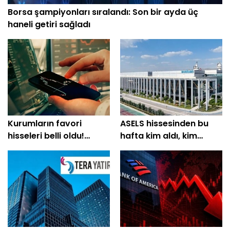
Borsa şampiyonları sıralandı: Son bir ayda üç
haneli getiri sağladı
Kurumların favori
ASELS hissesinden bu
hisseleri belli oldu!
hafta kim aldı, kim
Yüzde 200'e yakın getiri
sattı?
bekleniyor