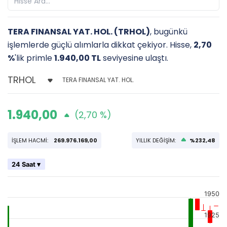
TERA FINANSAL YAT. HOL. (TRHOL)
, bugünkü
işlemlerde güçlü alımlarla dikkat çekiyor. Hisse,
2,70
%
'lik primle
1.940,00 TL
seviyesine ulaştı.
TERA FINANSAL YAT. HOL.
1.940,00
(2,70 %)
İŞLEM HACMİ:
269.976.169,00
YILLIK DEĞİŞİM:
%232,48
24 Saat ▾
1950
1925