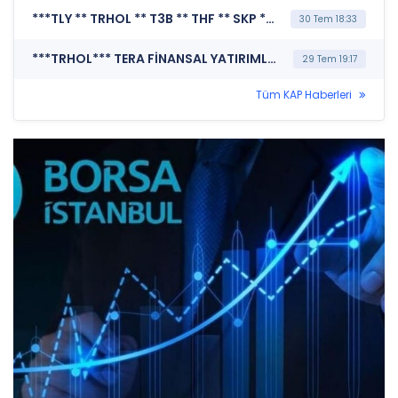
***TLY ** TRHOL ** T3B ** THF ** SKP ** DOH ** TMV*** TERA PORTFÖY YÖNETİMİ A.Ş. (Pay Alım Satım Bildirimi)
30 Tem 18:33
***TRHOL*** TERA FİNANSAL YATIRIMLAR HOLDİNG A.Ş. (Özel Durum Açıklaması (Genel))
29 Tem 19:17
Tüm KAP Haberleri