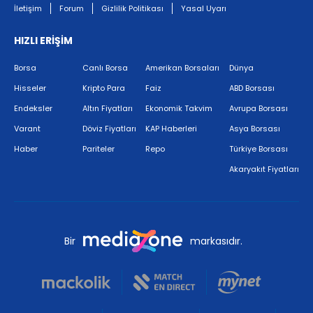
İletişim
Forum
Gizlilik Politikası
Yasal Uyarı
HIZLI ERİŞİM
Borsa
Canlı Borsa
Amerikan Borsaları
Dünya
Hisseler
Kripto Para
Faiz
ABD Borsası
Endeksler
Altın Fiyatları
Ekonomik Takvim
Avrupa Borsası
Varant
Döviz Fiyatları
KAP Haberleri
Asya Borsası
Haber
Pariteler
Repo
Türkiye Borsası
Akaryakıt Fiyatları
Bir
markasıdır.