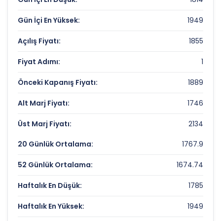
Fiyat/Kazanç (F/K):
465.66
Gün İçi En Yüksek:
1949
Piyasa Değeri/Defter Değeri (PD/DD):
284.6
Açılış Fiyatı:
1855
TERA FINANSAL YAT. HOL. Rekorlar ve
Fiyat Adımı:
1
Önemli Seviyeler
Önceki Kapanış Fiyatı:
1889
Bugün Gördüğü En Yüksek Fiyat:
1949 TL
Alt Marj Fiyatı:
1746
Son 1 Yılın Zirvesi:
1949 TL
Üst Marj Fiyatı:
2134
Son 1 Yılın Dibi:
174 TL
20 Günlük Ortalama:
1767.9
52 Günlük Ortalama:
1674.74
Haftalık En Düşük:
1785
Haftalık En Yüksek:
1949