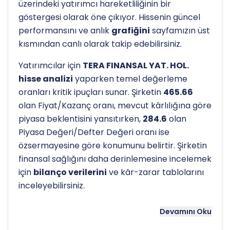
üzerindeki yatırımcı hareketliliğinin bir
göstergesi olarak öne çıkıyor. Hissenin güncel
performansını ve anlık
grafiğini
sayfamızın üst
kısmından canlı olarak takip edebilirsiniz.
Yatırımcılar için
TERA FINANSAL YAT. HOL.
hisse analizi
yaparken temel değerleme
oranları kritik ipuçları sunar. Şirketin
465.66
olan Fiyat/Kazanç oranı, mevcut kârlılığına göre
piyasa beklentisini yansıtırken,
284.6
olan
Piyasa Değeri/Defter Değeri oranı ise
özsermayesine göre konumunu belirtir. Şirketin
finansal sağlığını daha derinlemesine incelemek
için
bilanço verilerini
ve kâr-zarar tablolarını
inceleyebilirsiniz.
Hissenin uzun vadeli trendini ve potansiyel
Devamını Oku
destek-direnç seviyelerini anlamak için
teknik