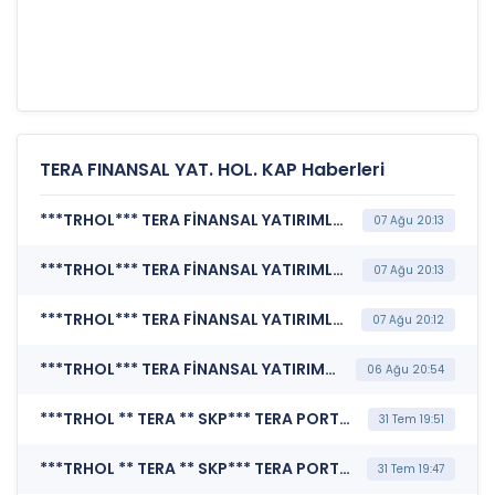
TERA FINANSAL YAT. HOL. KAP Haberleri
***TRHOL*** TERA FİNANSAL YATIRIMLAR HOLDİNG A.Ş. (Sorumluluk Beyanı (Konsolide Olmayan))
07 Ağu 20:13
***TRHOL*** TERA FİNANSAL YATIRIMLAR HOLDİNG A.Ş. (Faaliyet Raporu (Konsolide Olmayan))
07 Ağu 20:13
***TRHOL*** TERA FİNANSAL YATIRIMLAR HOLDİNG A.Ş. (Finansal Rapor )
07 Ağu 20:12
***TRHOL*** TERA FİNANSAL YATIRIMLAR HOLDİNG A.Ş. (Şirket Genel Bilgi Formu)
06 Ağu 20:54
***TRHOL ** TERA ** SKP*** TERA PORTFÖY YÖNETİMİ A.Ş. (Sorumluluk Beyanı (Konsolide Olmayan))
31 Tem 19:51
***TRHOL ** TERA ** SKP*** TERA PORTFÖY YÖNETİMİ A.Ş. (Faaliyet Raporu (Konsolide Olmayan))
31 Tem 19:47