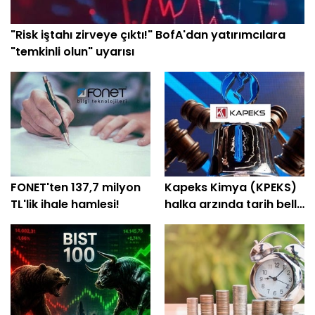
"Risk iştahı zirveye çıktı!" BofA'dan yatırımcılara
"temkinli olun" uyarısı
FONET'ten 137,7 milyon
Kapeks Kimya (KPEKS)
TL'lik ihale hamlesi!
halka arzında tarih belli
oldu! Geri sayım başladı