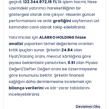
geçirdi.
122.344.872,15 TL
'lik işlem hacmi, hisse
üzerindeki yatırımcı hareketliliğinin bir
göstergesi olarak öne çıkıyor. Hissenin güncel
performansını ve anlık
grafiğini
sayfamızın üst
kısmından canlı olarak takip edebilirsiniz.
Yatırımcılar için
ALARKO HOLDING hisse
analizi
yaparken temel değerleme oranları
kritik ipuçları sunar. Şirketin
24.84
olan
Fiyat/Kazanç oranı, mevcut kârlılığına göre
piyasa beklentisini yansıtırken,
0.51
olan Piyasa
Değeri/Defter Değeri oranı ise özsermayesine
göre konumunu belirtir. Şirketin finansal
sağlığını daha derinlemesine incelemek için
bilanço verilerini
ve kâr-zarar tablolarını
inceleyebilirsiniz.
Hissenin uzun vadeli trendini ve potansiyel
Devamını Oku