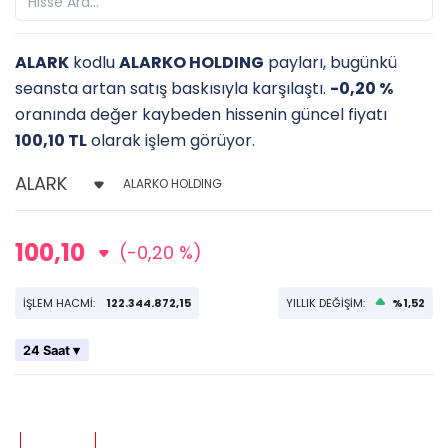
ALARK
kodlu
ALARKO HOLDING
payları, bugünkü
seansta artan satış baskısıyla karşılaştı.
-0,20 %
oranında değer kaybeden hissenin güncel fiyatı
100,10 TL
olarak işlem görüyor.
ALARKO HOLDING
100,10
(-0,20 %)
İŞLEM HACMİ:
122.344.872,15
YILLIK DEĞİŞİM:
%1,52
24 Saat ▾