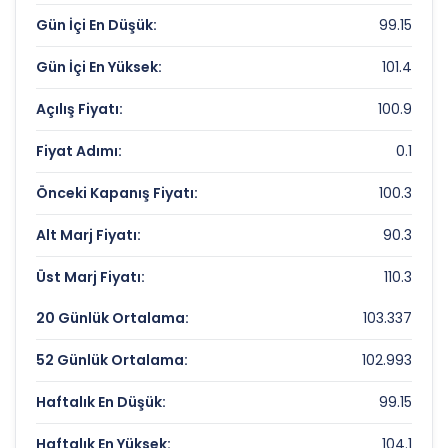
Gün İçi En Düşük:
99.15
Piyasa Değeri/Defter Değeri (PD/DD):
0.51
Gün İçi En Yüksek:
101.4
ALARKO HOLDING Rekorlar ve Önemli
Seviyeler
Açılış Fiyatı:
100.9
Fiyat Adımı:
0.1
Bugün Gördüğü En Yüksek Fiyat:
101.4 TL
Son 1 Yılın Zirvesi:
113.10407363 TL
Önceki Kapanış Fiyatı:
100.3
Son 1 Yılın Dibi:
72.79262175 TL
Alt Marj Fiyatı:
90.3
Üst Marj Fiyatı:
110.3
20 Günlük Ortalama:
103.337
52 Günlük Ortalama:
102.993
Haftalık En Düşük:
99.15
Haftalık En Yüksek:
104.1