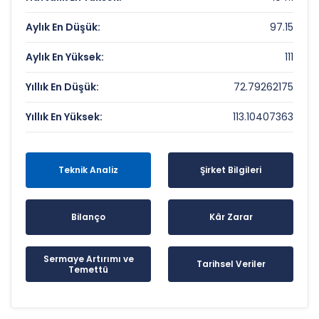
Aylık En Düşük:
97.15
Aylık En Yüksek:
111
Yıllık En Düşük:
72.79262175
Yıllık En Yüksek:
113.10407363
Teknik Analiz
Şirket Bilgileri
Bilanço
Kâr Zarar
Sermaye Artırımı ve
Tarihsel Veriler
Temettü