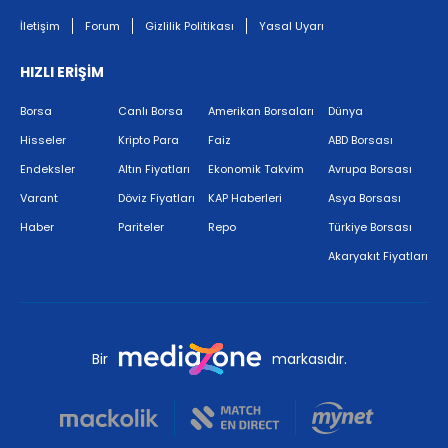
İletişim
Forum
Gizlilik Politikası
Yasal Uyarı
HIZLI ERİŞİM
Borsa
Canlı Borsa
Amerikan Borsaları
Dünya
Hisseler
Kripto Para
Faiz
ABD Borsası
Endeksler
Altın Fiyatları
Ekonomik Takvim
Avrupa Borsası
Varant
Döviz Fiyatları
KAP Haberleri
Asya Borsası
Haber
Pariteler
Repo
Türkiye Borsası
Akaryakıt Fiyatları
Bir
markasıdır.