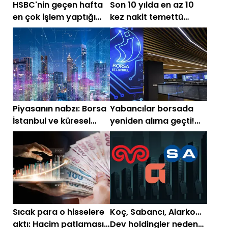
HSBC'nin geçen hafta
Son 10 yılda en az 10
en çok işlem yaptığı
kez nakit temettü
hisseler
ödeyen şirketler!
Piyasanın nabzı: Borsa
Yabancılar borsada
İstanbul ve küresel
yeniden alıma geçti!
piyasalarda gün
Bugün bu hisseleri
başlarken (6 Temmuz)
topladılar
Sıcak para o hisselere
Koç, Sabancı, Alarko…
aktı: Hacim patlaması
Dev holdingler neden