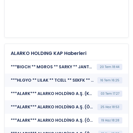
ALARKO HOLDING KAP Haberleri
***BIGCH ** MGROS ** SARKY ** JANTS ** SDTTR ** AVPGY ** GIPTA ** OSMEN ** ISDMR ** MSGYO ** ALARK ** DOHOL ** KBORU ** AZTEK ** AEFES ** BVSAN ** GENTS ** TEZOL ** AKSGY ** TABGD ** TRCAS ** ENERY ** AYGAZ ** NETCD ** ECZYT*** BORSA İSTANBUL A.Ş. (BIST Pay Endeksleri)
20 Tem 18:44
***HLGYO ** LILAK ** TCELL ** SEKFK ** TRALT ** CWENE ** GIPTA ** CRFSA ** SKBNK ** SNGYO ** ALARK ** TNZTP ** DOHOL ** ENKAI ** KUVVA ** IEYHO ** AKSA ** PETKM ** AKENR ** RUZYE ** EKOS ** HRKET ** NTHOL ** OZYSR ** DZGYO ** ENDAE ** EREGL ** OTKAR ** ISCTR ** FRMPL*** MERKEZİ KAYIT KURULUŞU A.Ş. (Borsada İşlem Gören Tipe Dönüşüm Duyurusu)
16 Tem 16:25
***ALARK*** ALARKO HOLDİNG A.Ş. (Kurumsal Yönetim İlkelerine Uyum Derecelendirmesi)
03 Tem 17:27
***ALARK*** ALARKO HOLDİNG A.Ş. (Özel Durum Açıklaması (Genel))
25 Haz 18:53
***ALARK*** ALARKO HOLDİNG A.Ş. (Özel Durum Açıklaması (Genel))
19 Haz 18:28