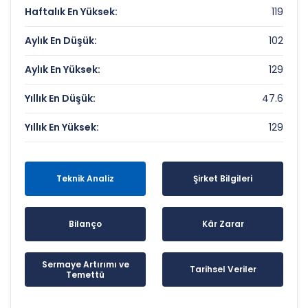
Haftalık En Yüksek:
119
Aylık En Düşük:
102
Aylık En Yüksek:
129
Yıllık En Düşük:
47.6
Yıllık En Yüksek:
129
Teknik Analiz
Şirket Bilgileri
Bilanço
Kâr Zarar
Sermaye Artırımı ve
Tarihsel Veriler
Temettü