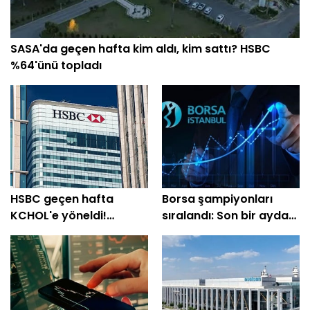
SASA'da geçen hafta kim aldı, kim sattı? HSBC
%64'ünü topladı
HSBC geçen hafta
Borsa şampiyonları
KCHOL'e yöneldi!
sıralandı: Son bir ayda
THYAO'da 1,37 milyar TL
üç haneli getiri sağladı
satış