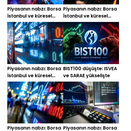
Piyasanın nabzı: Borsa
Piyasanın nabzı: Borsa
İstanbul ve küresel
İstanbul ve küresel
piyasalarda gün
piyasalarda gün
başlarken (29
başlarken (28
Temmuz)
Temmuz)
Piyasanın nabzı: Borsa
BIST100 düşüşte: ISVEA
İstanbul ve küresel
ve SARAE yükselişte
piyasalarda gün
başlarken (27
Temmuz)
Piyasanın nabzı: Borsa
Piyasanın nabzı: Borsa