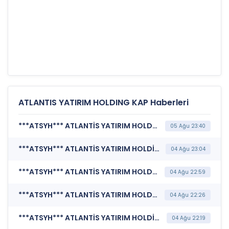
ATLANTIS YATIRIM HOLDING KAP Haberleri
***ATSYH*** ATLANTİS YATIRIM HOLDİNG A.Ş. (Sermaye Artırımı - Azaltımı İşlemlerine İlişkin Bildirim)
05 Ağu 23:40
***ATSYH*** ATLANTİS YATIRIM HOLDİNG A.Ş. (Şirket Genel Bilgi Formu)
04 Ağu 23:04
***ATSYH*** ATLANTİS YATIRIM HOLDİNG A.Ş. (Özel Durum Açıklaması (Genel))
04 Ağu 22:59
***ATSYH*** ATLANTİS YATIRIM HOLDİNG A.Ş. (Şirket Genel Bilgi Formu)
04 Ağu 22:26
***ATSYH*** ATLANTİS YATIRIM HOLDİNG A.Ş. (Özel Durum Açıklaması (Genel))
04 Ağu 22:19