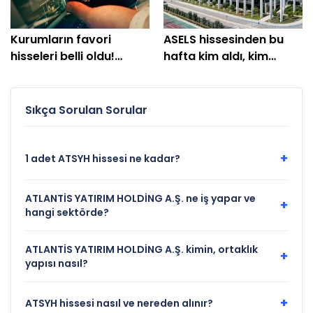
Kurumların favori
ASELS hissesinden bu
hisseleri belli oldu!
hafta kim aldı, kim
Yüzde 200'e yakın getiri
sattı?
bekleniyor
Sıkça Sorulan Sorular
+
1 adet ATSYH hissesi ne kadar?
ATLANTİS YATIRIM HOLDİNG A.Ş. ne iş yapar ve
+
hangi sektörde?
ATLANTİS YATIRIM HOLDİNG A.Ş. kimin, ortaklık
+
yapısı nasıl?
+
ATSYH hissesi nasıl ve nereden alınır?