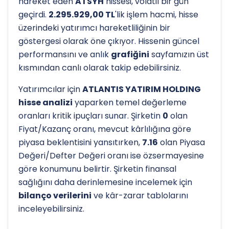
hareket eden
ATSYH
hissesi, volatil bir gün
geçirdi.
2.295.929,00 TL
'lik işlem hacmi, hisse
üzerindeki yatırımcı hareketliliğinin bir
göstergesi olarak öne çıkıyor. Hissenin güncel
performansını ve anlık
grafiğini
sayfamızın üst
kısmından canlı olarak takip edebilirsiniz.
Yatırımcılar için
ATLANTIS YATIRIM HOLDING
hisse analizi
yaparken temel değerleme
oranları kritik ipuçları sunar. Şirketin
0
olan
Fiyat/Kazanç oranı, mevcut kârlılığına göre
piyasa beklentisini yansıtırken,
7.16
olan Piyasa
Değeri/Defter Değeri oranı ise özsermayesine
göre konumunu belirtir. Şirketin finansal
sağlığını daha derinlemesine incelemek için
bilanço verilerini
ve kâr-zarar tablolarını
inceleyebilirsiniz.