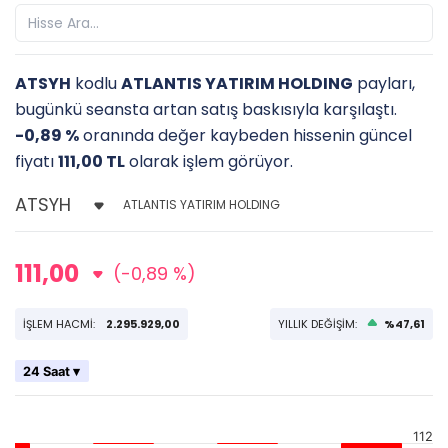
ATSYH
kodlu
ATLANTIS YATIRIM HOLDING
payları,
bugünkü seansta artan satış baskısıyla karşılaştı.
-0,89 %
oranında değer kaybeden hissenin güncel
fiyatı
111,00 TL
olarak işlem görüyor.
ATLANTIS YATIRIM HOLDING
111,00
(-0,89 %)
İŞLEM HACMİ:
2.295.929,00
YILLIK DEĞİŞİM:
%47,61
24 Saat ▾
112