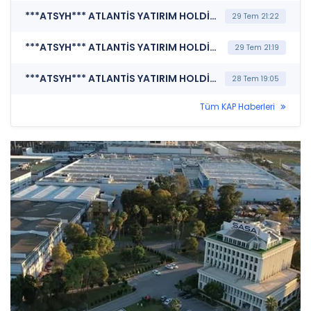
***ATSYH*** ATLANTİS YATIRIM HOLDİNG A.Ş. (Şirket Genel Bilgi Formu)
29 Tem 21:22
***ATSYH*** ATLANTİS YATIRIM HOLDİNG A.Ş. (Pay Alım Satım Bildirimi)
29 Tem 21:19
***ATSYH*** ATLANTİS YATIRIM HOLDİNG A.Ş. (Şirket Genel Bilgi Formu)
28 Tem 19:05
Tüm KAP Haberleri