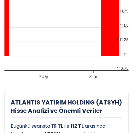
111,75
111,5
111,25
111
110,75
7 Ağu
15:00
ATLANTIS YATIRIM HOLDING (ATSYH)
Hisse Analizi ve Önemli Veriler
Bugünkü seansta
111 TL
ile
112 TL
arasında