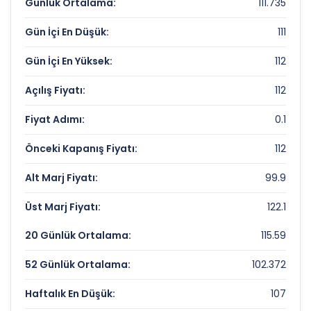
ATLANTIS YATIRIM HOLDING Değerleme
Günlük Ortalama:
111.735
Çarpanları
Gün İçi En Düşük:
111
Fiyat/Kazanç (F/K):
Veri Yok
Gün İçi En Yüksek:
112
Piyasa Değeri/Defter Değeri (PD/DD):
7.16
Açılış Fiyatı:
112
ATLANTIS YATIRIM HOLDING Rekorlar ve
Fiyat Adımı:
0.1
Önemli Seviyeler
Önceki Kapanış Fiyatı:
112
Bugün Gördüğü En Yüksek Fiyat:
112 TL
Alt Marj Fiyatı:
99.9
Son 1 Yılın Zirvesi:
129 TL
Üst Marj Fiyatı:
122.1
Son 1 Yılın Dibi:
47.6 TL
20 Günlük Ortalama:
115.59
52 Günlük Ortalama:
102.372
Haftalık En Düşük:
107