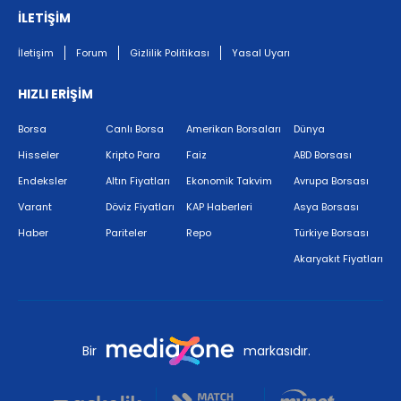
İLETİŞİM
İletişim
Forum
Gizlilik Politikası
Yasal Uyarı
HIZLI ERİŞİM
Borsa
Canlı Borsa
Amerikan Borsaları
Dünya
Hisseler
Kripto Para
Faiz
ABD Borsası
Endeksler
Altın Fiyatları
Ekonomik Takvim
Avrupa Borsası
Varant
Döviz Fiyatları
KAP Haberleri
Asya Borsası
Haber
Pariteler
Repo
Türkiye Borsası
Akaryakıt Fiyatları
Bir
markasıdır.