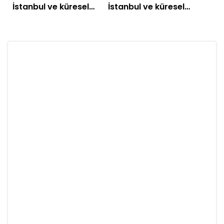
İstanbul ve küresel
İstanbul ve küresel
piyasalarda gün
piyasalarda gün
başlarken (14
başlarken (10
Temmuz)
Temmuz)