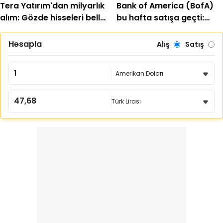
Tera Yatırım'dan milyarlık
Bank of America (BofA)
alım: Gözde hisseleri belli
bu hafta satışa geçti:
oldu
EREGL ve SASA listede
Hesapla
Alış
Satış