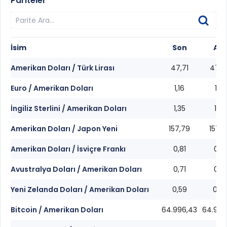
Pariteler
İsim
Son
Alış
Amerikan Doları / Türk Lirası
47,71
47,6
Euro / Amerikan Doları
1,16
1,16
İngiliz Sterlini / Amerikan Doları
1,35
1,35
Amerikan Doları / Japon Yeni
157,79
157,7
Amerikan Doları / İsviçre Frankı
0,81
0,81
Avustralya Doları / Amerikan Doları
0,71
0,71
Yeni Zelanda Doları / Amerikan Doları
0,59
0,5
Bitcoin / Amerikan Doları
64.996,43
64.994