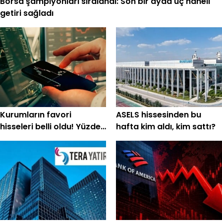
Borsa şampiyonları sıralandı: Son bir ayda üç haneli
getiri sağladı
Kurumların favori
ASELS hissesinden bu
hisseleri belli oldu! Yüzde
hafta kim aldı, kim sattı?
200'e yakın getiri
bekleniyor