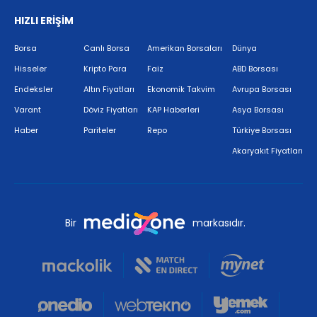
HIZLI ERİŞİM
Borsa
Canlı Borsa
Amerikan Borsaları
Dünya
Hisseler
Kripto Para
Faiz
ABD Borsası
Endeksler
Altın Fiyatları
Ekonomik Takvim
Avrupa Borsası
Varant
Döviz Fiyatları
KAP Haberleri
Asya Borsası
Haber
Pariteler
Repo
Türkiye Borsası
Akaryakıt Fiyatları
Bir
markasıdır.