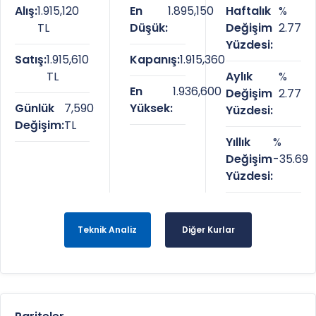
Alış:
1.915,120
En
1.895,150
Haftalık
%
TL
Düşük:
Değişim
2.77
Yüzdesi:
Satış:
1.915,610
Kapanış:
1.915,360
TL
Aylık
%
En
1.936,600
Değişim
2.77
Günlük
7,590
Yüksek:
Yüzdesi:
Değişim:
TL
Yıllık
%
Değişim
-35.69
Yüzdesi:
Teknik Analiz
Diğer Kurlar