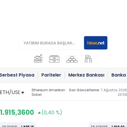
Serbest Piyasa
Pariteler
Merkez Bankası
Banka 
Ethereum Amerikan
Son Güncelleme:
7 Ağustos 2026
Doları
23:59
1.915,3600
(0,40 %)
EN DÜŞÜK:
1.895,15
EN YÜKSEK:
1.936,60