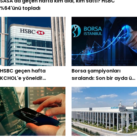
SASA'da geçen hafta kim aldı, kim sattı? HSBC
%64'ünü topladı
HSBC geçen hafta
Borsa şampiyonları
KCHOL'e yöneldi!
sıralandı: Son bir ayda üç
THYAO'da 1,37 milyar TL
haneli getiri sağladı
satış