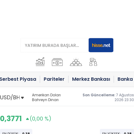
Serbest Piyasa
Pariteler
Merkez Bankası
Banka 
Amerikan Doları
Son Güncelleme:
7 Ağustos
Bahreyn Dinarı
2026 23:30
0,3771
(0,00 %)
EN DÜŞÜK:
0,38
EN YÜKSEK:
0,38