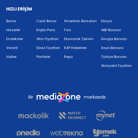
HIZLI ERİŞİM
Borsa
Canlı Borsa
Amerikan Borsaları
Dünya
Hisseler
Kripto Para
Faiz
ABD Borsası
Endeksler
Altın Fiyatları
Ekonomik Takvim
Avrupa Borsası
Varant
Döviz Fiyatları
KAP Haberleri
Asya Borsası
Haber
Pariteler
Repo
Türkiye Borsası
Akaryakıt Fiyatları
Bir
markasıdır.