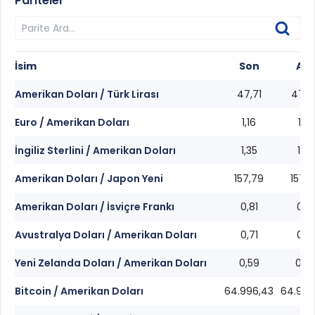
Pariteler
İsim
Son
Alış
Amerikan Doları / Türk Lirası
47,71
47,6
Euro / Amerikan Doları
1,16
1,16
İngiliz Sterlini / Amerikan Doları
1,35
1,35
Amerikan Doları / Japon Yeni
157,79
157,7
Amerikan Doları / İsviçre Frankı
0,81
0,81
Avustralya Doları / Amerikan Doları
0,71
0,71
Yeni Zelanda Doları / Amerikan Doları
0,59
0,5
Bitcoin / Amerikan Doları
64.996,43
64.994