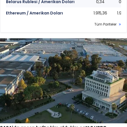
Belarus Rublesi / Amerikan Doları
0,34
0,3
Ethereum / Amerikan Doları
1.915,36
1.915,
Tüm Pariteler