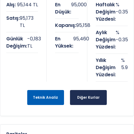
Alış:
95,144 TL
En
95,000
Haftalık
%
Düşük:
Değişim
-0.35
Satış:
95,173
Yüzdesi:
TL
Kapanış:
95,158
Aylık
%
Günlük
-0,183
En
95,460
Değişim
-0.35
Değişim:
TL
Yüksek:
Yüzdesi:
Yıllık
%
Değişim
5.9
Yüzdesi:
Teknik Analiz
Diğer Kurlar