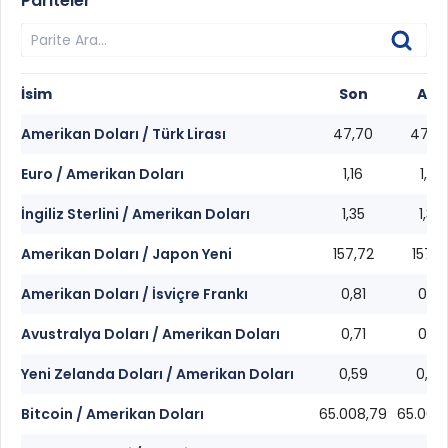
Pariteler
İsim
Son
Alış
Amerikan Doları / Türk Lirası
47,70
47,7
Euro / Amerikan Doları
1,16
1,16
İngiliz Sterlini / Amerikan Doları
1,35
1,35
Amerikan Doları / Japon Yeni
157,72
157,7
Amerikan Doları / İsviçre Frankı
0,81
0,81
Avustralya Doları / Amerikan Doları
0,71
0,71
Yeni Zelanda Doları / Amerikan Doları
0,59
0,59
Bitcoin / Amerikan Doları
65.008,79
65.003