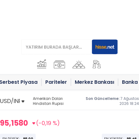
Serbest Piyasa
Pariteler
Merkez Bankası
Banka 
Amerikan Doları
Son Güncelleme:
7 Ağustos
Hindistan Rupisi
2026 18:24
95,1580
(-0,19 %)
EN DÜŞÜK:
95,00
EN YÜKSEK:
95,46