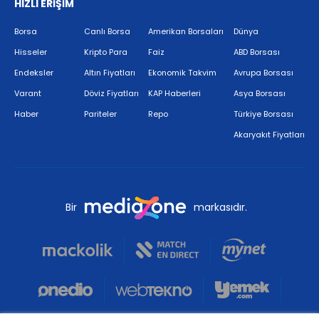
HIZLI ERİŞİM
Borsa
Canlı Borsa
Amerikan Borsaları
Dünya
Hisseler
Kripto Para
Faiz
ABD Borsası
Endeksler
Altın Fiyatları
Ekonomik Takvim
Avrupa Borsası
Varant
Döviz Fiyatları
KAP Haberleri
Asya Borsası
Haber
Pariteler
Repo
Türkiye Borsası
Akaryakıt Fiyatları
Bir
markasıdır.