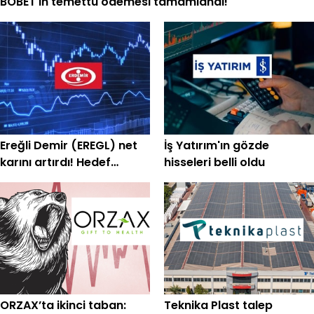
BOBET'in temettü ödemesi tamamlandı!
Ereğli Demir (EREGL) net
İş Yatırım'ın gözde
karını artırdı! Hedef
hisseleri belli oldu
fiyatlar peş peşe geldi
ORZAX’ta ikinci taban:
Teknika Plast talep