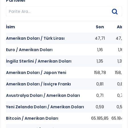
Pariteler
İsim
Son
Alış
Amerikan Doları / Türk Lirası
47,71
47,71
Euro / Amerikan Doları
1,16
1,16
İngiliz Sterlini / Amerikan Doları
1,35
1,35
Amerikan Doları / Japon Yeni
158,78
158,77
Amerikan Doları / İsviçre Frankı
0,81
0,81
Avustralya Doları / Amerikan Doları
0,71
0,71
Yeni Zelanda Doları / Amerikan Doları
0,59
0,59
Bitcoin / Amerikan Doları
65.185,85
65.184,4