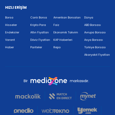
HIZLI ERİŞİM
Borsa
Canlı Borsa
Amerikan Borsaları
Dünya
Hisseler
Kripto Para
Faiz
ABD Borsası
Endeksler
Altın Fiyatları
Ekonomik Takvim
Avrupa Borsası
Varant
Döviz Fiyatları
KAP Haberleri
Asya Borsası
Haber
Pariteler
Repo
Türkiye Borsası
Akaryakıt Fiyatları
Bir
markasıdır.