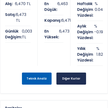
Alış:
6,470 TL
En
6,463
Haftalık
%
Düşük:
Değişim
0.04
Satış:
6,473
Yüzdesi:
TL
Kapanış:
6,471
Aylık
%
Günlük
0,003
En
6,473
Değişim
-0.19
Değişim:
TL
Yüksek:
Yüzdesi:
Yıllık
%
Değişim
1.82
Yüzdesi:
Teknik Analiz
Diğer Kurlar