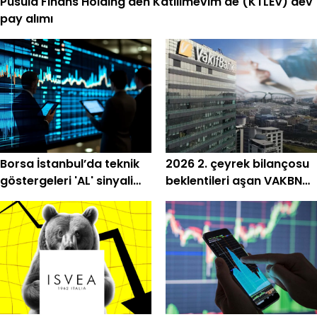
Pusula Finans Holding'den Katılımevim'de (KTLEV) dev
pay alımı
Borsa İstanbul’da teknik
2026 2. çeyrek bilançosu
göstergeleri 'AL' sinyali
beklentileri aşan VAKBN
veren 8 hisse
için hedef fiyatlar!