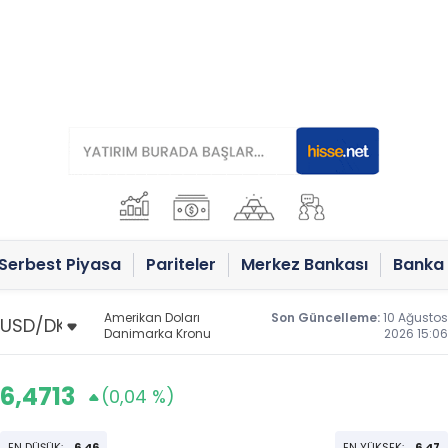
Serbest Piyasa
Pariteler
Merkez Bankası
Banka 
Amerikan Doları
Son Güncelleme:
10 Ağustos
Danimarka Kronu
2026 15:06
6,4713
(0,04 %)
EN DÜŞÜK:
6,46
EN YÜKSEK:
6,47