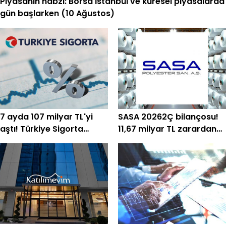
Piyasanın nabzı: Borsa İstanbul ve küresel piyasalarda
gün başlarken (10 Ağustos)
7 ayda 107 milyar TL'yi
SASA 20262Ç bilançosu!
aştı! Türkiye Sigorta
11,67 milyar TL zarardan
temmuz sonu prim
492 milyon TL kâra
üretimini açıkladı