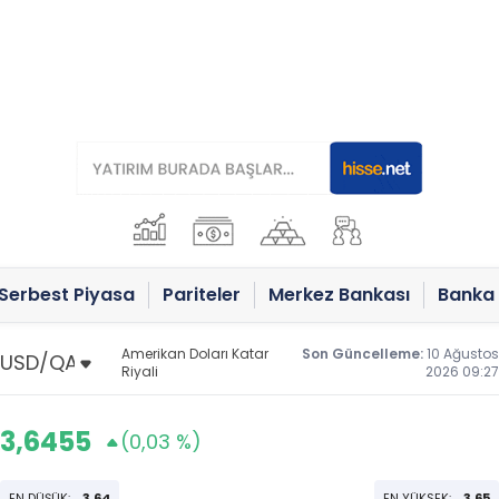
Serbest Piyasa
Pariteler
Merkez Bankası
Banka 
Amerikan Doları Katar
Son Güncelleme:
10 Ağustos
Riyali
2026 09:27
3,6455
(0,03 %)
EN DÜŞÜK:
3,64
EN YÜKSEK:
3,65