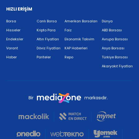
HIZLI ERİŞİM
Borsa
Canlı Borsa
Amerikan Borsaları
Dünya
Hisseler
Kripto Para
Faiz
ABD Borsası
Endeksler
Altın Fiyatları
Ekonomik Takvim
Avrupa Borsası
Varant
Döviz Fiyatları
KAP Haberleri
Asya Borsası
Haber
Pariteler
Repo
Türkiye Borsası
Akaryakıt Fiyatları
Bir
markasıdır.