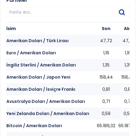
Pariteler
İsim
Son
Alış
Amerikan Doları / Türk Lirası
47,72
47,71
Euro / Amerikan Doları
1,16
1,16
İngiliz Sterlini / Amerikan Doları
1,35
1,35
Amerikan Doları / Japon Yeni
158,44
158,43
Amerikan Doları / İsviçre Frankı
0,81
0,81
Avustralya Doları / Amerikan Doları
0,71
0,71
Yeni Zelanda Doları / Amerikan Doları
0,59
0,59
Bitcoin / Amerikan Doları
65.189,32
65.187,3