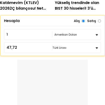
Katılımevim (KTLEV)
Yükseliş trendinde olan
20262Ç bilançosu! Net
BIST 30 hisseleri! 3'ü
kâr %713 arttı
yüzde 100'ü aştı
Hesapla
Alış
Satış