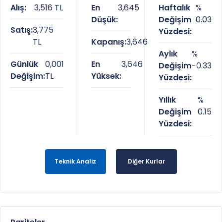
Alış:
3,516 TL
En
3,645
Haftalık
%
Düşük:
Değişim
0.03
Satış:
3,775
Yüzdesi:
TL
Kapanış:
3,646
Aylık
%
Günlük
0,001
En
3,646
Değişim
-0.33
Değişim:
TL
Yüksek:
Yüzdesi:
Yıllık
%
Değişim
0.15
Yüzdesi:
Teknik Analiz
Diğer Kurlar