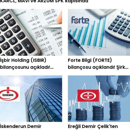
KARCL, MAVI ve ARZUM SPK kapısında
İşbir Holding (ISBIR)
Forte Bilgi (FORTE)
bilançosunu açıkladı!
bilançosu açıklandı! Şirket
Şirket yeniden kara geçti
yeniden kâra geçti
İskenderun Demir
Ereğli Demir Çelik'ten