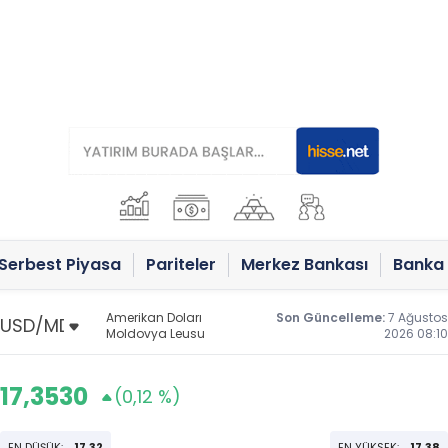
Serbest Piyasa
Pariteler
Merkez Bankası
Banka 
Amerikan Doları
Son Güncelleme:
7 Ağustos
Moldovya Leusu
2026 08:10
17,3530
(0,12 %)
EN DÜŞÜK:
17,32
EN YÜKSEK:
17,38