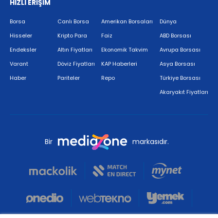
HIZLI ERİŞİM
Borsa
Canlı Borsa
Amerikan Borsaları
Dünya
Hisseler
Kripto Para
Faiz
ABD Borsası
Endeksler
Altın Fiyatları
Ekonomik Takvim
Avrupa Borsası
Varant
Döviz Fiyatları
KAP Haberleri
Asya Borsası
Haber
Pariteler
Repo
Türkiye Borsası
Akaryakıt Fiyatları
Bir
markasıdır.