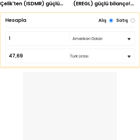
Çelik'ten (ISDMR) güçlü
(EREGL) güçlü bilanço!
bilanço! Net kâr yüzde
Net kâr yüzde 415 arttı
203 arttı
Hesapla
Alış
Satış