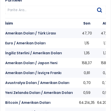
Pariteler
İsim
Son
Alış
Amerikan Doları / Türk Lirası
47,70
47,68
Euro / Amerikan Doları
1,15
1,15
İngiliz Sterlini / Amerikan Doları
1,35
1,35
Amerikan Doları / Japon Yeni
158,37
158,36
Amerikan Doları / İsviçre Frankı
0,81
0,81
Avustralya Doları / Amerikan Doları
0,70
0,70
Yeni Zelanda Doları / Amerikan Doları
0,59
0,59
Bitcoin / Amerikan Doları
64.214,35
64.209,