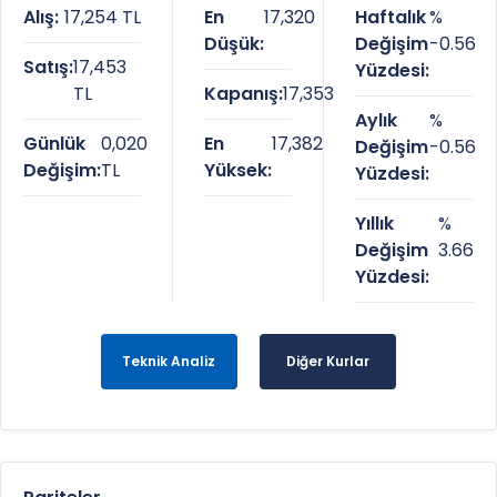
Alış:
17,254 TL
En
17,320
Haftalık
%
Düşük:
Değişim
-0.56
Satış:
17,453
Yüzdesi:
TL
Kapanış:
17,353
Aylık
%
Günlük
0,020
En
17,382
Değişim
-0.56
Değişim:
TL
Yüksek:
Yüzdesi:
Yıllık
%
Değişim
3.66
Yüzdesi:
Teknik Analiz
Diğer Kurlar