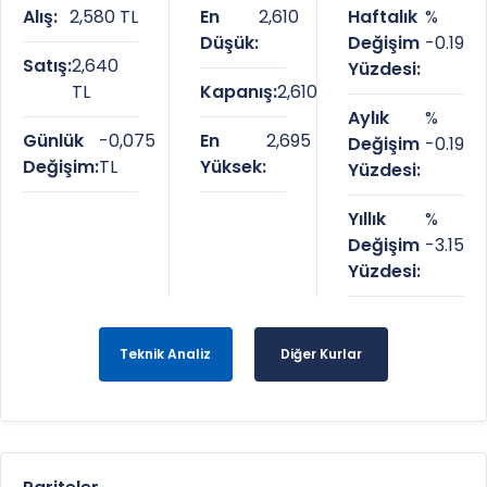
Alış:
2,580 TL
En
2,610
Haftalık
%
Düşük:
Değişim
-0.19
Satış:
2,640
Yüzdesi:
TL
Kapanış:
2,610
Aylık
%
Günlük
-0,075
En
2,695
Değişim
-0.19
Değişim:
TL
Yüksek:
Yüzdesi:
Yıllık
%
Değişim
-3.15
Yüzdesi:
Teknik Analiz
Diğer Kurlar