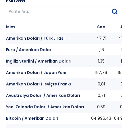
Pariteler
İsim
Son
Alış
Amerikan Doları / Türk Lirası
47,71
47,6
Euro / Amerikan Doları
1,16
1,16
İngiliz Sterlini / Amerikan Doları
1,35
1,35
Amerikan Doları / Japon Yeni
157,79
157,7
Amerikan Doları / İsviçre Frankı
0,81
0,81
Avustralya Doları / Amerikan Doları
0,71
0,71
Yeni Zelanda Doları / Amerikan Doları
0,59
0,5
Bitcoin / Amerikan Doları
64.996,43
64.994