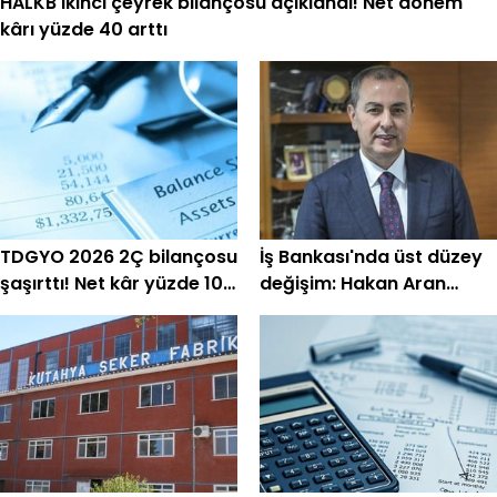
HALKB ikinci çeyrek bilançosu açıklandı! Net dönem
kârı yüzde 40 arttı
TDGYO 2026 2Ç bilançosu
İş Bankası'nda üst düzey
şaşırttı! Net kâr yüzde 105
değişim: Hakan Aran
bin arttı
görevini devrediyor