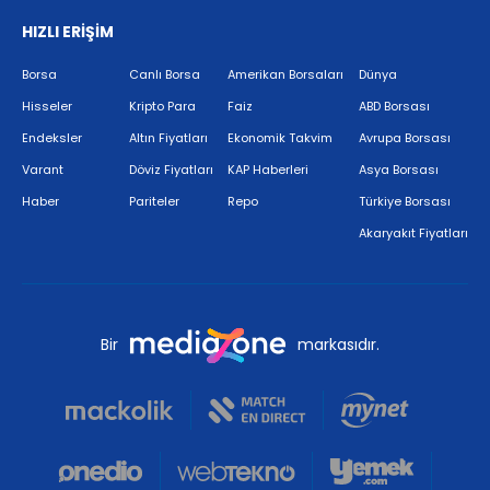
HIZLI ERİŞİM
Borsa
Canlı Borsa
Amerikan Borsaları
Dünya
Hisseler
Kripto Para
Faiz
ABD Borsası
Endeksler
Altın Fiyatları
Ekonomik Takvim
Avrupa Borsası
Varant
Döviz Fiyatları
KAP Haberleri
Asya Borsası
Haber
Pariteler
Repo
Türkiye Borsası
Akaryakıt Fiyatları
Bir
markasıdır.