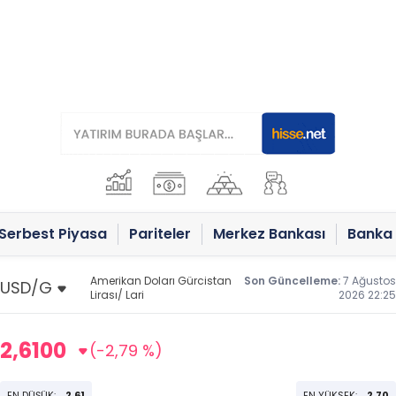
Serbest Piyasa
Pariteler
Merkez Bankası
Banka 
Amerikan Doları Gürcistan
Son Güncelleme:
7 Ağustos
Lirası/ Lari
2026 22:25
2,6100
(-2,79 %)
EN DÜŞÜK:
2,61
EN YÜKSEK:
2,70