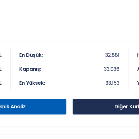
L
En Düşük:
32,881
L
Kapanış:
33,036
L
En Yüksek:
33,153
knik Analiz
Diğer Kur