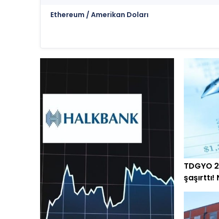
Ethereum / Amerikan Doları
TDGYO 2
şaşırttı!
arttı