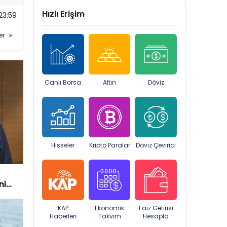
Hızlı Erişim
23:59
er
Canlı Borsa
Altın
Döviz
Hisseler
Kripto Paralar
Döviz Çevirici
ni
KAP
Ekonomik
Faiz Getirisi
Haberleri
Takvim
Hesapla