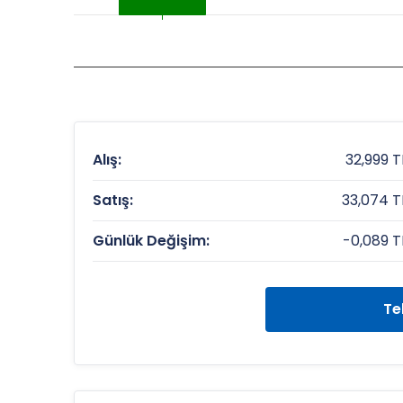
Alış:
32,999 T
Satış:
33,074 T
Günlük Değişim:
-0,089 T
Te