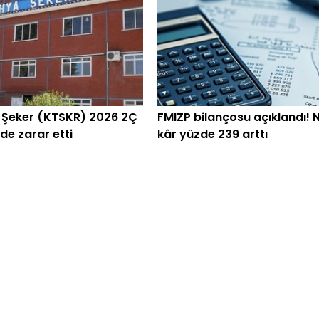
 Şeker (KTSKR) 2026 2Ç
FMIZP bilançosu açıklandı! 
e zarar etti
kâr yüzde 239 arttı