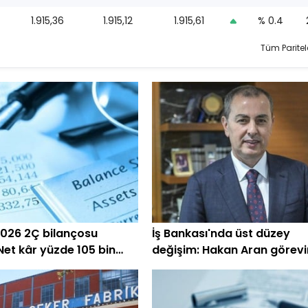
1.915,36
1.915,12
1.915,61
% 0.4
Tüm Paritel
026 2Ç bilançosu
İş Bankası'nda üst düzey
 Net kâr yüzde 105 bin
değişim: Hakan Aran görevi
devrediyor