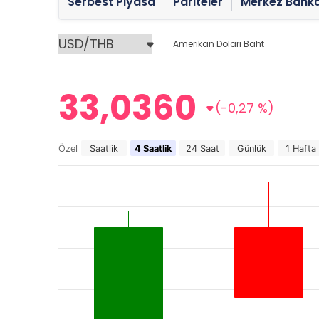
Serbest Piyasa
Pariteler
Merkez Banka
Amerikan Doları Baht
33,0360
(-0,27 %)
Özel
Saatlik
4 Saatlik
24 Saat
Günlük
1 Hafta