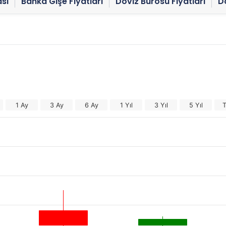
sı
Banka Gişe Fiyatları
Döviz Bürosu Fiyatları
Dö
1 Ay
3 Ay
6 Ay
1 Yıl
3 Yıl
5 Yıl