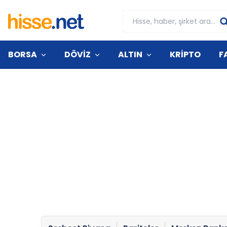
BORSA
DÖVİZ
ALTIN
KRİPTO
F