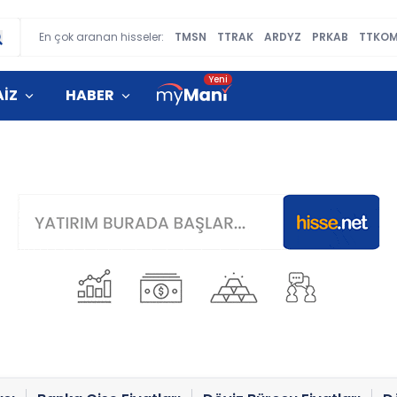
En çok aranan hisseler:
TMSN
TTRAK
ARDYZ
PRKAB
TTKO
AİZ
HABER