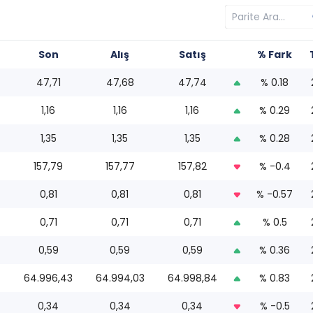
Son
Alış
Satış
% Fark
47,71
47,68
47,74
% 0.18
1,16
1,16
1,16
% 0.29
1,35
1,35
1,35
% 0.28
157,79
157,77
157,82
% -0.4
0,81
0,81
0,81
% -0.57
0,71
0,71
0,71
% 0.5
0,59
0,59
0,59
% 0.36
64.996,43
64.994,03
64.998,84
% 0.83
0,34
0,34
0,34
% -0.5