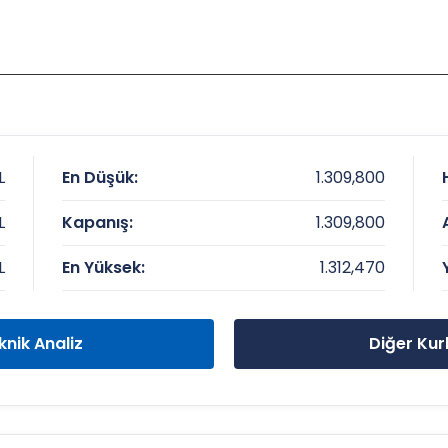
L
En Düşük:
1.309,800
L
Kapanış:
1.309,800
L
En Yüksek:
1.312,470
knik Analiz
Diğer Kur