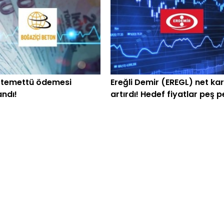
 temettü ödemesi
Ereğli Demir (EREGL) net kar
ndı!
artırdı! Hedef fiyatlar peş 
geldi