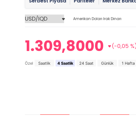
Serbest Piyasa
Pariteler
Merkez Banka
Amerikan Doları Irak Dinarı
1.309,8000
(-0,05 %
Özel
Saatlik
4 Saatlik
24 Saat
Günlük
1 Hafta