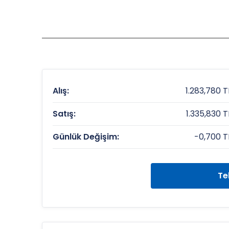
Alış:
1.283,780 T
Satış:
1.335,830 T
Günlük Değişim:
-0,700 T
Te