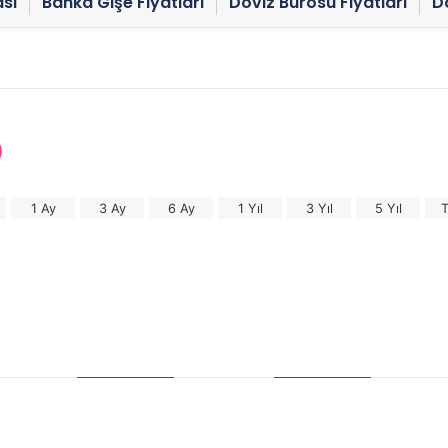
sı
Banka Gişe Fiyatları
Döviz Bürosu Fiyatları
Dö
)
1 Ay
3 Ay
6 Ay
1 Yıl
3 Yıl
5 Yıl