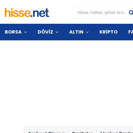
BORSA
DÖVİZ
ALTIN
KRİPTO
F