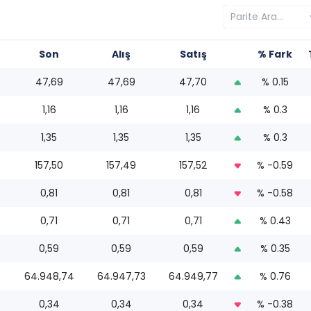
Son
Alış
Satış
% Fark
47,69
47,69
47,70
% 0.15
1,16
1,16
1,16
% 0.3
1,35
1,35
1,35
% 0.3
157,50
157,49
157,52
% -0.59
0,81
0,81
0,81
% -0.58
0,71
0,71
0,71
% 0.43
0,59
0,59
0,59
% 0.35
64.948,74
64.947,73
64.949,77
% 0.76
0,34
0,34
0,34
% -0.38