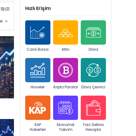
Hızlı Erişim
19:01
er
Canlı Borsa
Altın
Döviz
Hisseler
Kripto Paralar
Döviz Çevirici
KAP
Ekonomik
Faiz Getirisi
Haberleri
Takvim
Hesapla