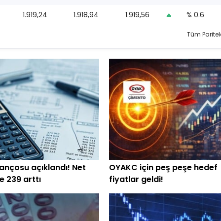
1.919,24
1.918,94
1.919,56
% 0.6
Tüm Paritel
lançosu açıklandı! Net
OYAKC için peş peşe hedef
e 239 arttı
fiyatlar geldi!