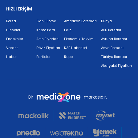
HIZLI ERİŞİM
Borsa
Canlı Borsa
Amerikan Borsaları
Dünya
Hisseler
Kripto Para
Faiz
ABD Borsası
Endeksler
Altın Fiyatları
Ekonomik Takvim
Avrupa Borsası
Varant
Döviz Fiyatları
KAP Haberleri
Asya Borsası
Haber
Pariteler
Repo
Türkiye Borsası
Akaryakıt Fiyatları
Bir
markasıdır.