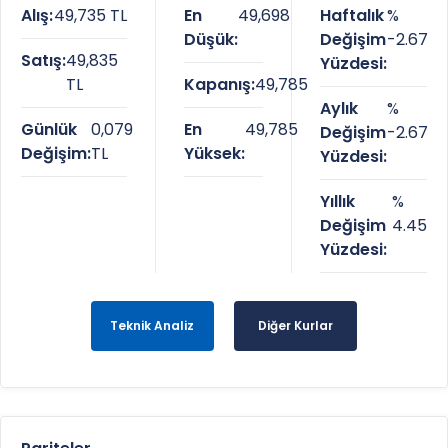
Alış:
49,735 TL
En
49,698
Haftalık
%
Düşük:
Değişim
-2.67
Satış:
49,835
Yüzdesi:
TL
Kapanış:
49,785
Aylık
%
Günlük
0,079
En
49,785
Değişim
-2.67
Değişim:
TL
Yüksek:
Yüzdesi:
Yıllık
%
Değişim
4.45
Yüzdesi:
Teknik Analiz
Diğer Kurlar