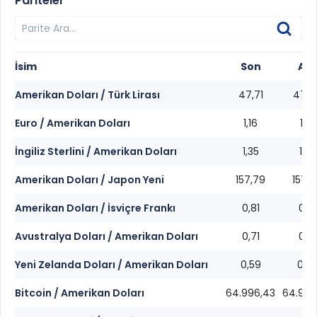
Pariteler
İsim
Son
Alış
Amerikan Doları / Türk Lirası
47,71
47,6
Euro / Amerikan Doları
1,16
1,16
İngiliz Sterlini / Amerikan Doları
1,35
1,35
Amerikan Doları / Japon Yeni
157,79
157,7
Amerikan Doları / İsviçre Frankı
0,81
0,81
Avustralya Doları / Amerikan Doları
0,71
0,71
Yeni Zelanda Doları / Amerikan Doları
0,59
0,5
Bitcoin / Amerikan Doları
64.996,43
64.994