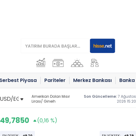
Serbest Piyasa
Pariteler
Merkez Bankası
Banka 
Amerikan Doları Mısır
Son Güncelleme:
7 Ağustos
Lirası/ Gineih
2026 15:20
49,7850
(0,16 %)
EN DÜŞÜK:
49,70
EN YÜKSEK:
49,79