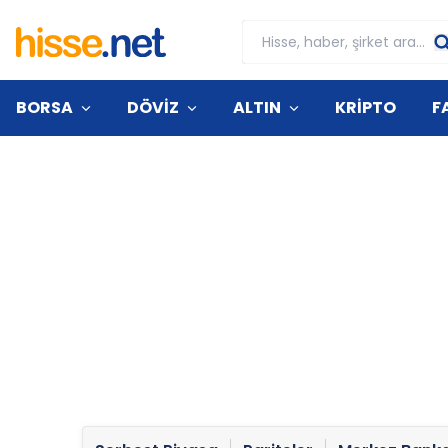
BORSA
DÖVİZ
ALTIN
KRİPTO
F