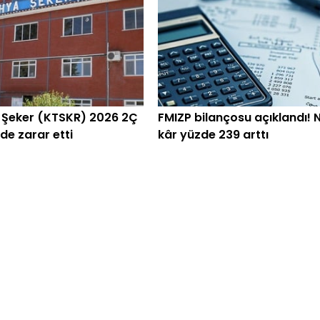
 Şeker (KTSKR) 2026 2Ç
FMIZP bilançosu açıklandı! 
e zarar etti
kâr yüzde 239 arttı