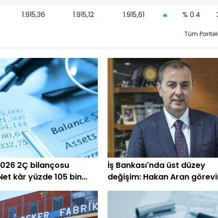
1.915,36
1.915,12
1.915,61
% 0.4
Tüm Paritel
026 2Ç bilançosu
İş Bankası'nda üst düzey
 Net kâr yüzde 105 bin
değişim: Hakan Aran görevi
devrediyor