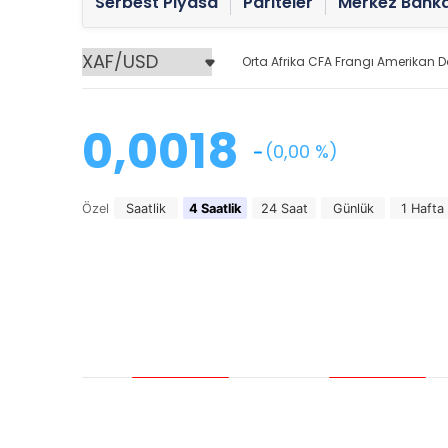
Serbest Piyasa
Pariteler
Merkez Banka
Orta Afrika CFA Frangı Amerikan D
0,0018
(0,00 %)
Özel
Saatlik
4 Saatlik
24 Saat
Günlük
1 Hafta