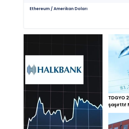
Ethereum / Amerikan Doları
TDGYO 2
şaşırttı!
arttı