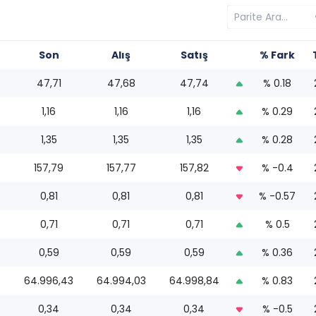
Son
Alış
Satış
% Fark
47,71
47,68
47,74
% 0.18
1,16
1,16
1,16
% 0.29
1,35
1,35
1,35
% 0.28
157,79
157,77
157,82
% -0.4
0,81
0,81
0,81
% -0.57
0,71
0,71
0,71
% 0.5
0,59
0,59
0,59
% 0.36
64.996,43
64.994,03
64.998,84
% 0.83
0,34
0,34
0,34
% -0.5