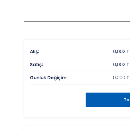
Alış:
0,002 T
Satış:
0,002 T
Günlük Değişim:
0,000 T
Te