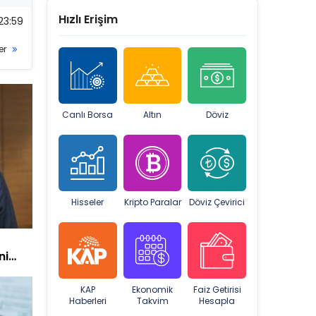
Hızlı Erişim
23:59
er
Canlı Borsa
Altın
Döviz
Hisseler
Kripto Paralar
Döviz Çevirici
ni
KAP
Ekonomik
Faiz Getirisi
Haberleri
Takvim
Hesapla