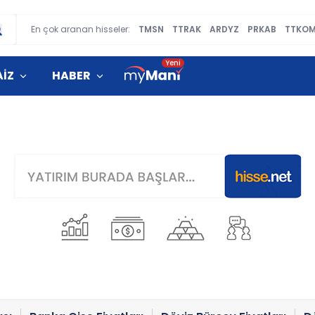
En çok aranan hisseler:
TMSN
TTRAK
ARDYZ
PRKAB
TTKO
AİZ
HABER