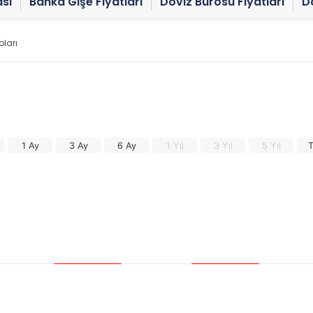
sı
Banka Gişe Fiyatları
Döviz Bürosu Fiyatları
Dö
oları
1 Ay
3 Ay
6 Ay
1 Yıl
3 Yıl
5 Yıl