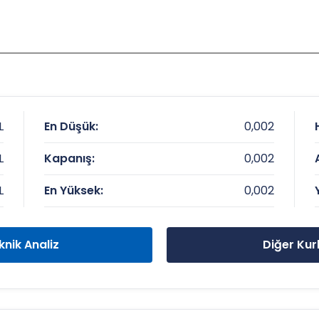
L
En Düşük:
0,002
L
Kapanış:
0,002
L
En Yüksek:
0,002
knik Analiz
Diğer Kur