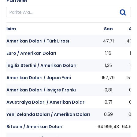
Pariteler
İsim
Son
Alış
Amerikan Doları / Türk Lirası
47,71
47,6
Euro / Amerikan Doları
1,16
1,16
İngiliz Sterlini / Amerikan Doları
1,35
1,35
Amerikan Doları / Japon Yeni
157,79
157,7
Amerikan Doları / İsviçre Frankı
0,81
0,81
Avustralya Doları / Amerikan Doları
0,71
0,71
Yeni Zelanda Doları / Amerikan Doları
0,59
0,5
Bitcoin / Amerikan Doları
64.996,43
64.994