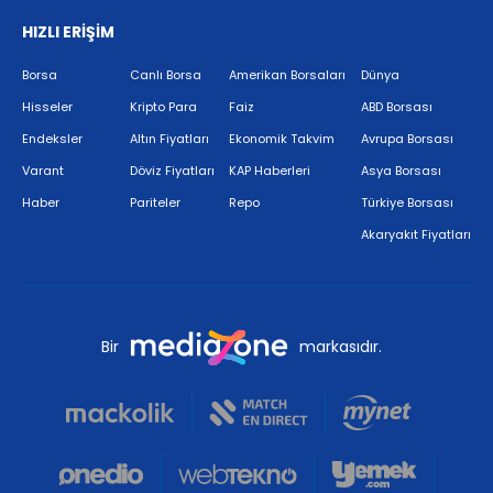
HIZLI ERİŞİM
Borsa
Canlı Borsa
Amerikan Borsaları
Dünya
Hisseler
Kripto Para
Faiz
ABD Borsası
Endeksler
Altın Fiyatları
Ekonomik Takvim
Avrupa Borsası
Varant
Döviz Fiyatları
KAP Haberleri
Asya Borsası
Haber
Pariteler
Repo
Türkiye Borsası
Akaryakıt Fiyatları
Bir
markasıdır.