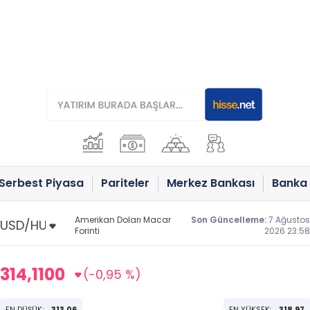
Serbest Piyasa
Pariteler
Merkez Bankası
Banka 
Amerikan Doları Macar
Son Güncelleme:
7 Ağustos
Forinti
2026 23:58
314,1100
(-0,95 %)
EN DÜŞÜK:
313,06
EN YÜKSEK:
318,97