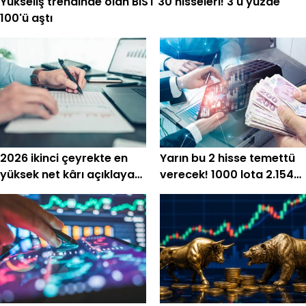
Yükseliş trendinde olan BIST 30 hisseleri! 3'ü yüzde
100'ü aştı
2026 ikinci çeyrekte en
Yarın bu 2 hisse temettü
yüksek net kârı açıklayan
verecek! 1000 lota 2.154
şirketler!
TL'ye kadar net ödeme