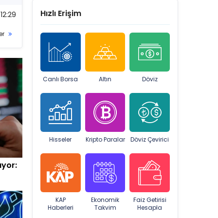
Hızlı Erişim
12:29
er
Canlı Borsa
Altın
Döviz
Hisseler
Kripto Paralar
Döviz Çevirici
ıyor:
KAP
Ekonomik
Faiz Getirisi
Haberleri
Takvim
Hesapla