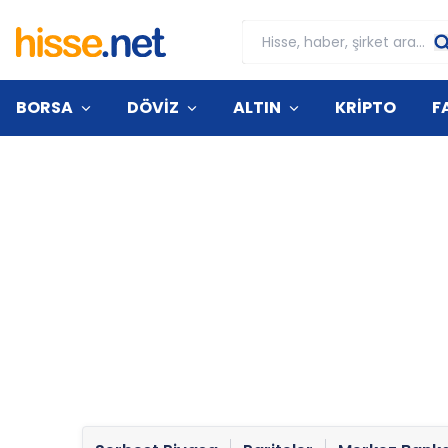
BORSA
DÖVİZ
ALTIN
KRİPTO
F