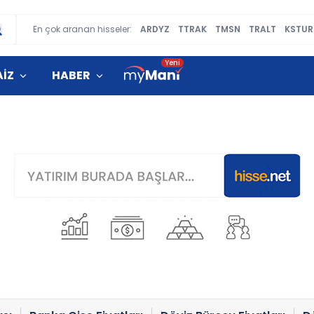
En çok aranan hisseler:
ARDYZ
TTRAK
TMSN
TRALT
KSTUR
AİZ
HABER