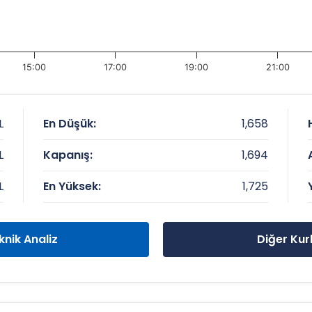
15:00
17:00
19:00
21:00
L
En Düşük:
1,658
L
Kapanış:
1,694
L
En Yüksek:
1,725
knik Analiz
Diğer Kur