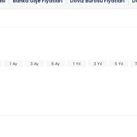
sı
Banka Gişe Fiyatları
Döviz Bürosu Fiyatları
Dö
1 Ay
3 Ay
6 Ay
1 Yıl
3 Yıl
5 Yıl