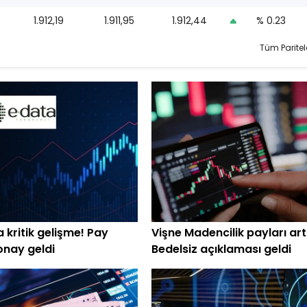
1.912,19
1.911,95
1.912,44
% 0.23
Tüm Paritel
 kritik gelişme! Pay
Vişne Madencilik payları art
onay geldi
Bedelsiz açıklaması geldi