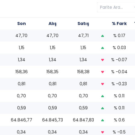
Son
Alış
Satış
% Fark
47,70
47,70
47,71
% 0.17
1,15
1,15
1,15
% 0.03
1,34
1,34
1,34
% -0.07
158,36
158,35
158,38
% -0.04
0,81
0,81
0,81
% -0.23
0,70
0,70
0,70
% 0.11
0,59
0,59
0,59
% 0.11
64.846,77
64.845,73
64.847,83
% 0.6
0,34
0,34
0,34
% -0.5