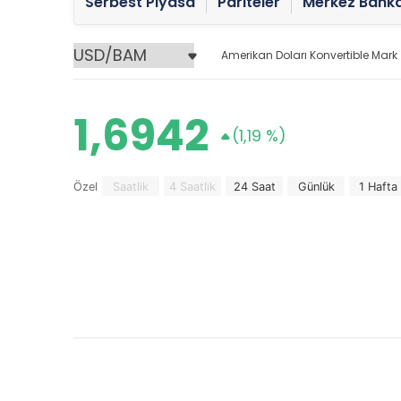
Serbest Piyasa
Pariteler
Merkez Banka
Amerikan Doları Konvertible Mark
1,6942
(1,19 %)
Özel
Saatlik
4 Saatlik
24 Saat
Günlük
1 Hafta