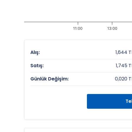
11:00
13:00
Alış:
1,644 T
Satış:
1,745 T
Günlük Değişim:
0,020 T
Te