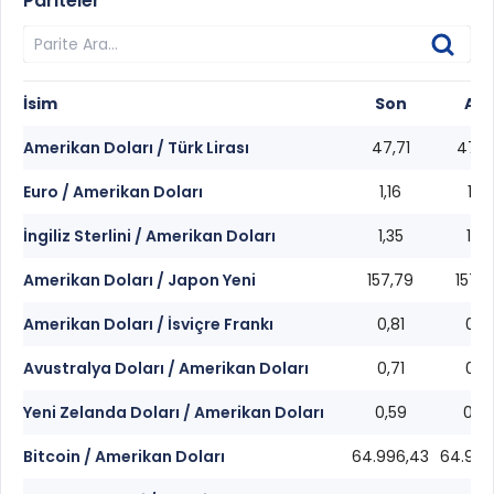
Pariteler
İsim
Son
Alış
Amerikan Doları / Türk Lirası
47,71
47,6
Euro / Amerikan Doları
1,16
1,16
İngiliz Sterlini / Amerikan Doları
1,35
1,35
Amerikan Doları / Japon Yeni
157,79
157,7
Amerikan Doları / İsviçre Frankı
0,81
0,81
Avustralya Doları / Amerikan Doları
0,71
0,71
Yeni Zelanda Doları / Amerikan Doları
0,59
0,5
Bitcoin / Amerikan Doları
64.996,43
64.994