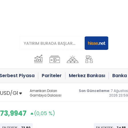
Serbest Piyasa
Pariteler
Merkez Bankası
Banka 
Amerikan Doları
Son Güncelleme:
7 Ağustos
Gambiya Dalasisi
2026 23:59
73,9947
(0,05 %)
EN DÜŞÜK:
73,80
EN YÜKSEK:
74,55