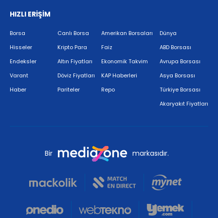
HIZLI ERİŞİM
Borsa
Canlı Borsa
Amerikan Borsaları
Dünya
Hisseler
Kripto Para
Faiz
ABD Borsası
Endeksler
Altın Fiyatları
Ekonomik Takvim
Avrupa Borsası
Varant
Döviz Fiyatları
KAP Haberleri
Asya Borsası
Haber
Pariteler
Repo
Türkiye Borsası
Akaryakıt Fiyatları
Bir
markasıdır.