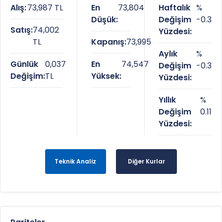
Alış:
73,987 TL
En
73,804
Haftalık
%
Düşük:
Değişim
-0.3
Satış:
74,002
Yüzdesi:
TL
Kapanış:
73,995
Aylık
%
Günlük
0,037
En
74,547
Değişim
-0.3
Değişim:
TL
Yüksek:
Yüzdesi:
Yıllık
%
Değişim
0.11
Yüzdesi:
Teknik Analiz
Diğer Kurlar