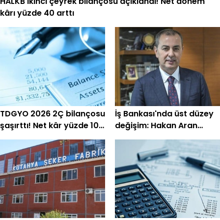
HALKB ikinci çeyrek bilançosu açıklandı! Net dönem
kârı yüzde 40 arttı
TDGYO 2026 2Ç bilançosu
İş Bankası'nda üst düzey
şaşırttı! Net kâr yüzde 105
değişim: Hakan Aran
bin arttı
görevini devrediyor