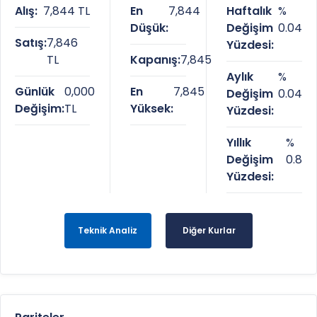
Alış:
7,844 TL
En
7,844
Haftalık
%
Düşük:
Değişim
0.04
Satış:
7,846
Yüzdesi:
TL
Kapanış:
7,845
Aylık
%
Günlük
0,000
En
7,845
Değişim
0.04
Değişim:
TL
Yüksek:
Yüzdesi:
Yıllık
%
Değişim
0.8
Yüzdesi:
Teknik Analiz
Diğer Kurlar