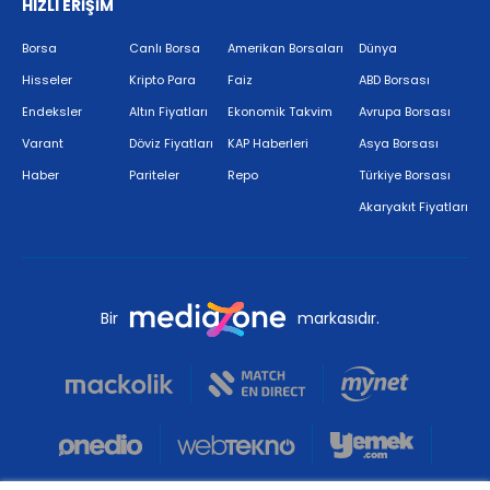
HIZLI ERİŞİM
Borsa
Canlı Borsa
Amerikan Borsaları
Dünya
Hisseler
Kripto Para
Faiz
ABD Borsası
Endeksler
Altın Fiyatları
Ekonomik Takvim
Avrupa Borsası
Varant
Döviz Fiyatları
KAP Haberleri
Asya Borsası
Haber
Pariteler
Repo
Türkiye Borsası
Akaryakıt Fiyatları
Bir
markasıdır.