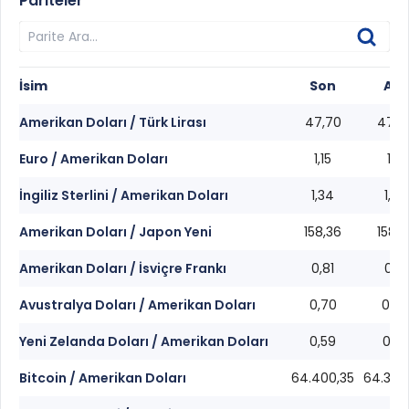
Pariteler
İsim
Son
Alış
Amerikan Doları / Türk Lirası
47,70
47,7
Euro / Amerikan Doları
1,15
1,15
İngiliz Sterlini / Amerikan Doları
1,34
1,34
Amerikan Doları / Japon Yeni
158,36
158,3
Amerikan Doları / İsviçre Frankı
0,81
0,81
Avustralya Doları / Amerikan Doları
0,70
0,70
Yeni Zelanda Doları / Amerikan Doları
0,59
0,59
Bitcoin / Amerikan Doları
64.400,35
64.396