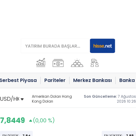
Serbest Piyasa
Pariteler
Merkez Bankası
Banka 
Amerikan Doları Hong
Son Güncelleme:
7 Ağustos
Kong Doları
2026 10:26
7,8449
(0,00 %)
EN DÜŞÜK:
7,84
EN YÜKSEK:
7,85