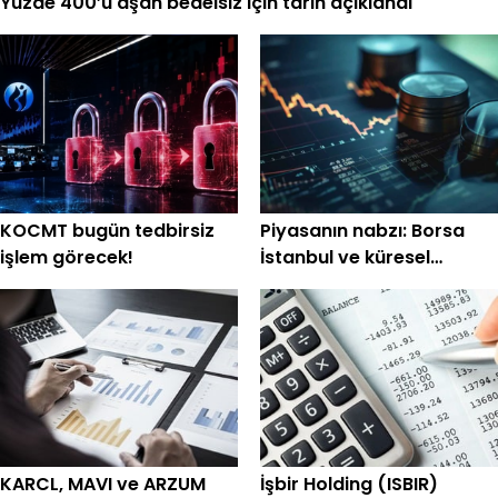
Yüzde 400’ü aşan bedelsiz için tarih açıklandı
KOCMT bugün tedbirsiz
Piyasanın nabzı: Borsa
işlem görecek!
İstanbul ve küresel
piyasalarda gün
başlarken (7 Ağustos)
KARCL, MAVI ve ARZUM
İşbir Holding (ISBIR)