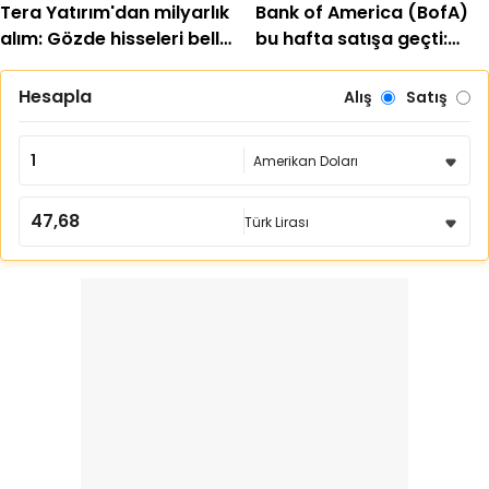
Tera Yatırım'dan milyarlık
Bank of America (BofA)
alım: Gözde hisseleri belli
bu hafta satışa geçti:
oldu
EREGL ve SASA listede
Hesapla
Alış
Satış