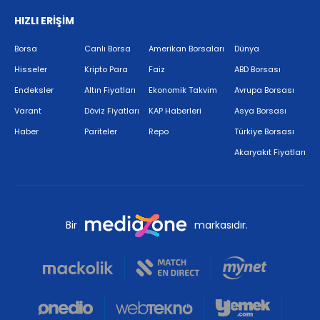
HIZLI ERİŞİM
Borsa
Canlı Borsa
Amerikan Borsaları
Dünya
Hisseler
Kripto Para
Faiz
ABD Borsası
Endeksler
Altın Fiyatları
Ekonomik Takvim
Avrupa Borsası
Varant
Döviz Fiyatları
KAP Haberleri
Asya Borsası
Haber
Pariteler
Repo
Türkiye Borsası
Akaryakıt Fiyatları
Bir
markasıdır.