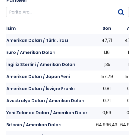
Pariteler
İsim
Son
Alış
Amerikan Doları / Türk Lirası
47,71
47,6
Euro / Amerikan Doları
1,16
1,16
İngiliz Sterlini / Amerikan Doları
1,35
1,35
Amerikan Doları / Japon Yeni
157,79
157,7
Amerikan Doları / İsviçre Frankı
0,81
0,81
Avustralya Doları / Amerikan Doları
0,71
0,71
Yeni Zelanda Doları / Amerikan Doları
0,59
0,5
Bitcoin / Amerikan Doları
64.996,43
64.994