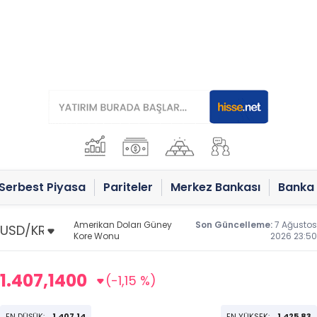
Serbest Piyasa
Pariteler
Merkez Bankası
Banka 
Amerikan Doları Güney
Son Güncelleme:
7 Ağustos
Kore Wonu
2026 23:50
1.407,1400
(-1,15 %)
EN DÜŞÜK:
1.407,14
EN YÜKSEK:
1.425,83