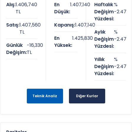
Alış:
1.406,740
En
1.407,140
Haftalık
%
TL
Düşük:
Değişim
-2.47
Yüzdesi:
Satış:
1.407,560
Kapanış:
1.407,140
TL
Aylık
%
En
1.425,830
Değişim
-2.47
Günlük
-16,330
Yüksek:
Yüzdesi:
Değişim:
TL
Yıllık
%
Değişim
-2.47
Yüzdesi:
Teknik Analiz
Diğer Kurlar