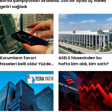
Borsa şampiyonları sıralandı: Son bir ayda üç haneli
getiri sağladı
Kurumların favori
ASELS hissesinden bu
hisseleri belli oldu! Yüzde
hafta kim aldı, kim sattı?
200'e yakın getiri
bekleniyor