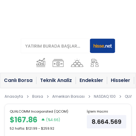
Canlı Borsa
Teknik Analiz
Endeksler
Hisseler
Anasayfa
Borsa
Amerikan Borsası
NASDAQ 100
QUALC
QUALCOMM Incorporated (QCOM)
İşlem Hacmi
$167.86
(%4.66)
8.664.569
52 hafta: $121.99 - $259.92