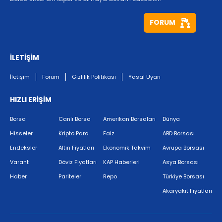
FORUM
İLETİŞİM
İletişim
Forum
Gizlilik Politikası
Yasal Uyarı
HIZLI ERİŞİM
Borsa
Canlı Borsa
Amerikan Borsaları
Dünya
Hisseler
Kripto Para
Faiz
ABD Borsası
Endeksler
Altın Fiyatları
Ekonomik Takvim
Avrupa Borsası
Varant
Döviz Fiyatları
KAP Haberleri
Asya Borsası
Haber
Pariteler
Repo
Türkiye Borsası
Akaryakıt Fiyatları